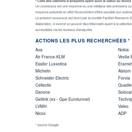
* Liste des cabinets d'analystes ayant suivi la valeur au moins
Un consensus est une moyenne ou une médiane des prévisions ou des
moyenne présente en effet l'inconvénient d'être sensible aux estima
Le présent consensus est fourni par la société FactSet Research Sy
élaboration, ni exercé un pouvoir discrétionnaire quant à la sélectio
accessibles via les bureaux d'analystes.
ACTIONS LES PLUS RECHERCHÉES *
Axa
Nokia
Air France-KLM
Veolia
Essilor Luxxotica
Eramet
Michelin
Alstom
Schneider Electric
Forvia
Cellectis
Quadie
Danone
Solocal
Getlink (ex - Gpe Eurotunnel)
Techn
LVMH
Valeo
Nicox
ADP
* source Google