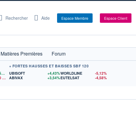
Rechercher
Aide
Espace Membre
Espace Client
Matières Premières
Forum
+ FORTES HAUSSES ET BAISSES SBF 120
1,1559
$US
UBISOFT
+4,43%
WORLDLINE
-5,12%
0
$US
ABIVAX
+3,54%
EUTELSAT
-4,58%