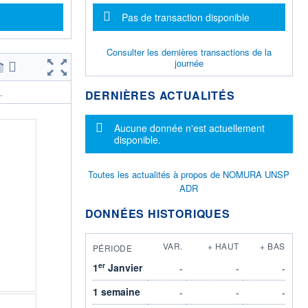
Message d'information
Pas de transaction disponible
Consulter les dernières transactions de la
journée
DERNIÈRES ACTUALITÉS
.
Message d'information
Aucune donnée n'est actuellement
disponible.
Toutes les actualités à propos de NOMURA UNSP
ADR
DONNÉES HISTORIQUES
VAR.
+ HAUT
+ BAS
PÉRIODE
er
1
Janvier
-
-
-
1 semaine
-
-
-