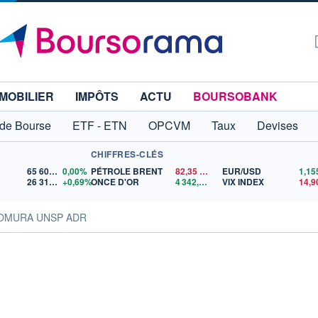
MOBILIER
IMPÔTS
ACTU
BOURSOBANK
 de Bourse
ETF - ETN
OPCVM
Taux
Devises
CHIFFRES-CLÉS
65 606,71
0,00%
PÉTROLE BRENT
82,35
$US
EUR/USD
26 319,45
+0,69%
ONCE D'OR
4 342,26
$US
VIX INDEX
14,9
NOMURA UNSP ADR