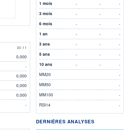
1 mois
-
-
-
3 mois
-
-
-
6 mois
-
-
-
1 an
-
-
-
3 ans
-
-
-
30 NOVEMBER
30-11
5 ans
-
-
-
0,000
10 ans
-
-
-
-
MM20
-
0,000
MM50
-
0,000
MM100
0,000
-
-
RSI14
-
DERNIÈRES ANALYSES