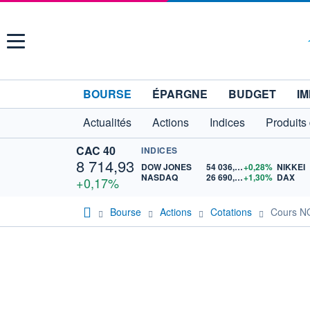
Menu
BOURSE
ÉPARGNE
BUDGET
IM
Actualités
Actions
Indices
Produits
CAC 40
INDICES
8 714,93
DOW JONES
54 036,93
+0,28%
NIKKEI
NASDAQ
26 690,62
+1,30%
DAX
+0,17%
Bourse
Actions
Cotations
Cours 