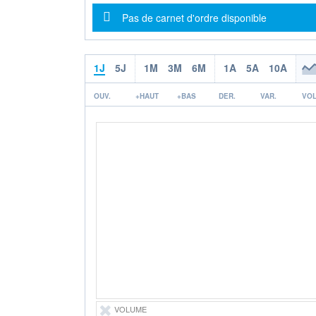
Message d'information
Pas de carnet d'ordre disponible
1J
5J
1M
3M
6M
1A
5A
10A
OUV.
+HAUT
+BAS
DER.
VAR.
VOL
VOLUME