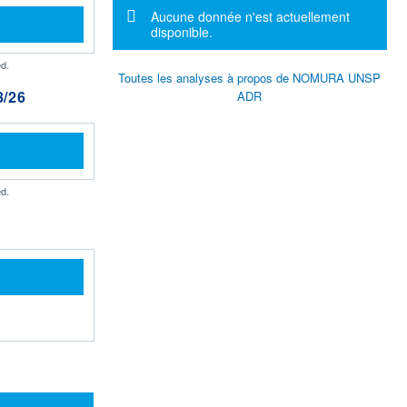
Message d'information
Aucune donnée n'est actuellement
disponible.
d.
Toutes les analyses à propos de NOMURA UNSP
/26
ADR
d.