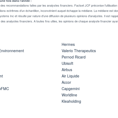
 une fois dans l'année :
 recommandations faites par les analystes financiers. Factset JCF préconise l'utilisation 
tions extrêmes d'un échantillon, inconvénient auquel échappe la médiane. La médiane est donc
stems Inc et résulte par nature d'une diffusion de plusieurs opinions d'analystes. Il est 
n des analystes financiers. A toutes fins utiles, les opinions de chaque analyste financier aya
Hermes
 Environnement
Valerio Therapeutics
Pernod Ricard
Ubisoft
Airbus
nt
Air Liquide
Accor
ipFMC
Capgemini
Worldline
Kleaholding