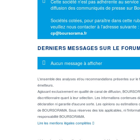
Message d'information
Cette société n'est pas adhérente au service
diffusion des communiqués de presse sur B
Sociétés cotées, pour paraître dans cette rub
veuillez nous contacter à l'adresse suivante 
cp@boursorama.fr
DERNIERS MESSAGES SUR LE FORU
Message d'information
Aucun message à afficher
L'ensemble des analyses et/ou recommandations présentes sur l
émetteurs.
Agissant exclusivement en qualité de canal de diffusion, BOURSORA
discrétionnaire quant à leur sélection. Les informations contenues 
déclaration ni garantie d'aucune sorte. Les opinions ou estimations q
de BOURSORAMA. Sous réserves des lois applicables, ni l'informati
responsabilité BOURSORAMA.
Lire les mentions légales complètes