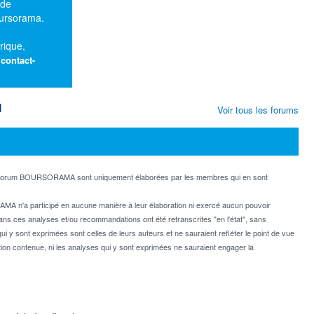
 de
oursorama.
rique,
:
contact-
M
Voir tous les forums
e forum BOURSORAMA sont uniquement élaborées par les membres qui en sont
MA n'a participé en aucune manière à leur élaboration ni exercé aucun pouvoir
dans ces analyses et/ou recommandations ont été retranscrites "en l'état", sans
ui y sont exprimées sont celles de leurs auteurs et ne sauraient refléter le point de vue
on contenue, ni les analyses qui y sont exprimées ne sauraient engager la