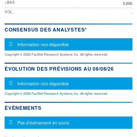
+BAS
0,000
VOL.
-
CONSENSUS DES ANALYSTES*
Message d'information
Information non disponible
Copyright © 2026 FactSet Research Systems Inc. All rights reserved.
ÉVOLUTION DES PRÉVISIONS AU 08/08/26
Message d'information
Information non disponible
Copyright © 2026 FactSet Research Systems Inc. All rights reserved.
ÉVÈNEMENTS
Message d'information
Pas d'évènement en cours