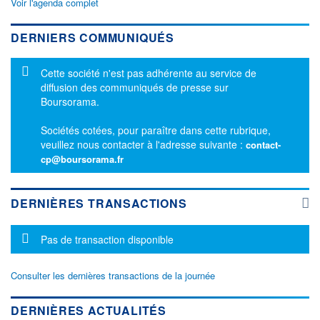
Voir l'agenda complet
DERNIERS COMMUNIQUÉS
Message d'information
Cette société n'est pas adhérente au service de
diffusion des communiqués de presse sur
Boursorama.
Sociétés cotées, pour paraître dans cette rubrique,
veuillez nous contacter à l'adresse suivante :
contact-
cp@boursorama.fr
DERNIÈRES TRANSACTIONS
Message d'information
Pas de transaction disponible
Consulter les dernières transactions de la journée
DERNIÈRES ACTUALITÉS