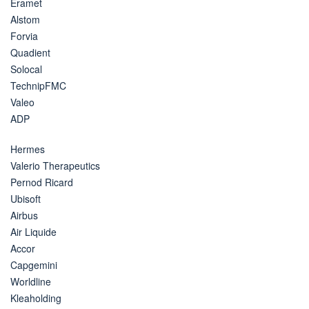
Eramet
Alstom
Forvia
Quadient
Solocal
TechnipFMC
Valeo
ADP
Hermes
Valerio Therapeutics
Pernod Ricard
Ubisoft
Airbus
Air Liquide
Accor
Capgemini
Worldline
Kleaholding