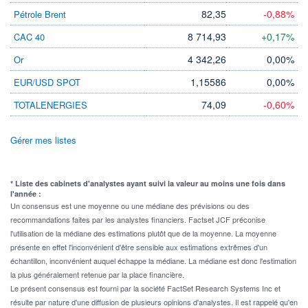
82,35
-0,88%
Pétrole Brent
8 714,93
+0,17%
CAC 40
4 342,26
0,00%
Or
1,15586
0,00%
EUR/USD SPOT
74,09
-0,60%
TOTALENERGIES
Gérer mes listes
* Liste des cabinets d'analystes ayant suivi la valeur au moins une fois dans
l'année :
Un consensus est une moyenne ou une médiane des prévisions ou des
recommandations faites par les analystes financiers. Factset JCF préconise
l'utilisation de la médiane des estimations plutôt que de la moyenne. La moyenne
présente en effet l'inconvénient d'être sensible aux estimations extrêmes d'un
échantillon, inconvénient auquel échappe la médiane. La médiane est donc l'estimation
la plus généralement retenue par la place financière.
Le présent consensus est fourni par la société FactSet Research Systems Inc et
résulte par nature d'une diffusion de plusieurs opinions d'analystes. Il est rappelé qu'en