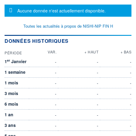
Message d'information
Aucune donnée n'est actuellement disponible.
Toutes les actualités à propos de NISHI-NIP FIN H
DONNÉES HISTORIQUES
VAR.
+ HAUT
+ BAS
PÉRIODE
er
1
Janvier
-
-
-
1 semaine
-
-
-
1 mois
-
-
-
3 mois
-
-
-
6 mois
-
-
-
1 an
-
-
-
3 ans
-
-
-
5 ans
-
-
-