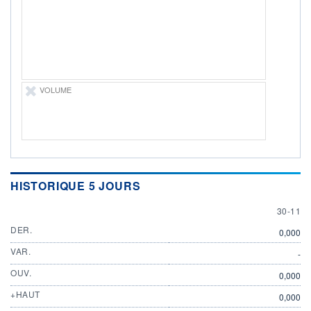
ÉLIGIBILITÉ
Non éligible
Boursobank
+ PORTEFEUILLE
+ LISTE
VOLUME
HISTORIQUE 5 JOURS
30 NOV
30-11
DER.
0,000
VAR.
-
OUV.
0,000
+HAUT
0,000