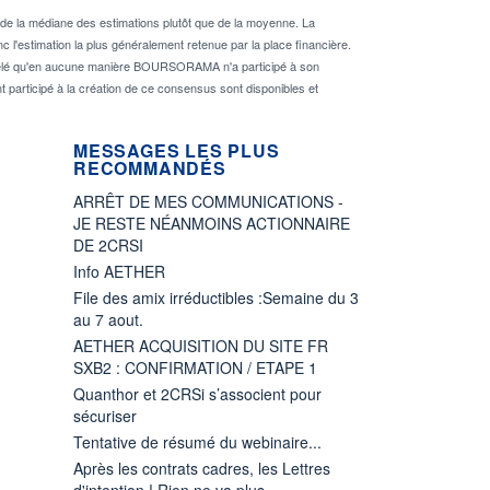
de la médiane des estimations plutôt que de la moyenne. La
 l'estimation la plus généralement retenue par la place financière.
rappelé qu'en aucune manière BOURSORAMA n'a participé à son
nt participé à la création de ce consensus sont disponibles et
MESSAGES LES PLUS
RECOMMANDÉS
ARRÊT DE MES COMMUNICATIONS -
JE RESTE NÉANMOINS ACTIONNAIRE
DE 2CRSI
Info AETHER
File des amix irréductibles :Semaine du 3
au 7 aout.
AETHER ACQUISITION DU SITE FR
SXB2 : CONFIRMATION / ETAPE 1
Quanthor et 2CRSi s’associent pour
sécuriser
Tentative de résumé du webinaire...
Après les contrats cadres, les Lettres
d'intention ! Rien ne va plus.