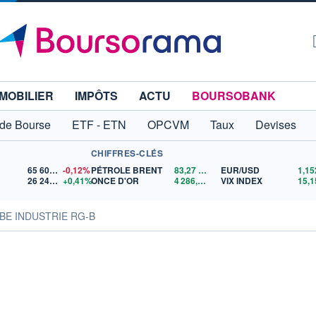
MOBILIER
IMPÔTS
ACTU
BOURSOBANK
 de Bourse
ETF - ETN
OPCVM
Taux
Devises
CHIFFRES-CLÉS
65 606,71
-0,12%
PÉTROLE BRENT
83,27
$US
EUR/USD
26 247,31
+0,41%
ONCE D'OR
4 286,86
$US
VIX INDEX
15,1
IBE INDUSTRIE RG-B