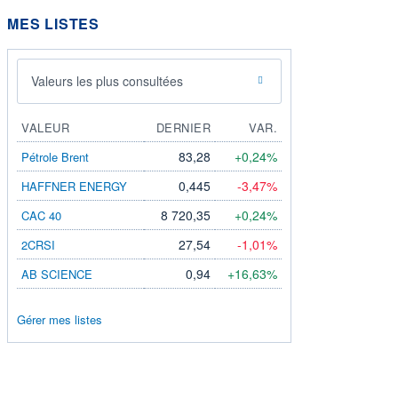
MES LISTES
Valeurs les plus consultées
VALEUR
DERNIER
VAR.
83,28
+0,24%
Pétrole Brent
0,445
-3,47%
HAFFNER ENERGY
8 720,35
+0,24%
CAC 40
27,54
-1,01%
2CRSI
0,94
+16,63%
AB SCIENCE
Gérer mes listes