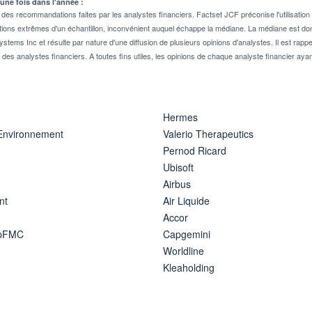
 une fois dans l'année :
 recommandations faites par les analystes financiers. Factset JCF préconise l'utilisation 
tions extrêmes d'un échantillon, inconvénient auquel échappe la médiane. La médiane est donc
stems Inc et résulte par nature d'une diffusion de plusieurs opinions d'analystes. Il est 
n des analystes financiers. A toutes fins utiles, les opinions de chaque analyste financier aya
Hermes
 Environnement
Valerio Therapeutics
Pernod Ricard
Ubisoft
Airbus
nt
Air Liquide
Accor
ipFMC
Capgemini
Worldline
Kleaholding