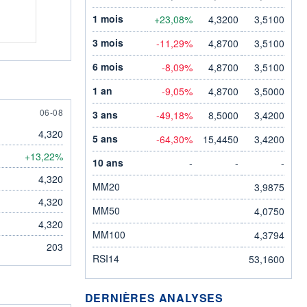
1 mois
+23,08%
4,3200
3,5100
3 mois
-11,29%
4,8700
3,5100
6 mois
-8,09%
4,8700
3,5100
1 an
-9,05%
4,8700
3,5000
6 AUGUST
06-08
3 ans
-49,18%
8,5000
3,4200
4,320
5 ans
-64,30%
15,4450
3,4200
+13,22%
10 ans
-
-
-
4,320
MM20
3,9875
4,320
MM50
4,0750
4,320
MM100
4,3794
203
RSI14
53,1600
DERNIÈRES ANALYSES