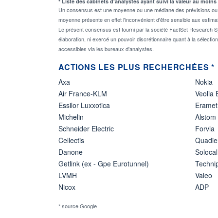
* Liste des cabinets d'analystes ayant suivi la valeur au moins
Un consensus est une moyenne ou une médiane des prévisions ou des
moyenne présente en effet l'inconvénient d'être sensible aux estima
Le présent consensus est fourni par la société FactSet Research Sy
élaboration, ni exercé un pouvoir discrétionnaire quant à la sélectio
accessibles via les bureaux d'analystes.
ACTIONS LES PLUS RECHERCHÉES *
Axa
Nokia
Air France-KLM
Veolia
Essilor Luxxotica
Eramet
Michelin
Alstom
Schneider Electric
Forvia
Cellectis
Quadie
Danone
Solocal
Getlink (ex - Gpe Eurotunnel)
Techn
LVMH
Valeo
Nicox
ADP
* source Google