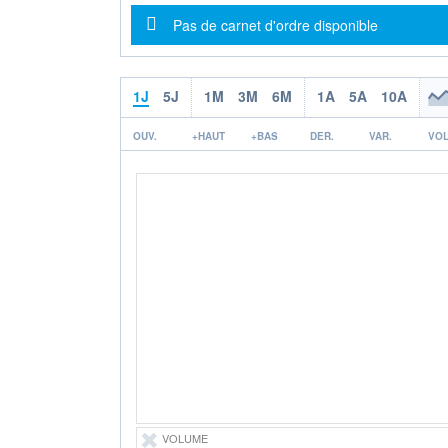
Message d'information
Pas de carnet d'ordre disponible
1J
5J
1M
3M
6M
1A
5A
10A
OUV.
+HAUT
+BAS
DER.
VAR.
VOL
VOLUME