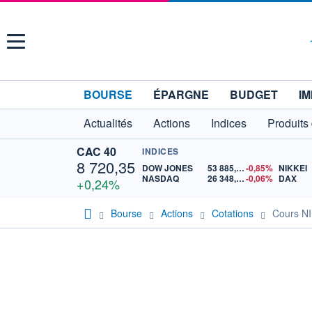
Menu
BOURSE
ÉPARGNE
BUDGET
IM
Actualités
Actions
Indices
Produits
CAC 40
INDICES
8 720,35
DOW JONES
53 885,10
-0,85%
NIKKEI
NASDAQ
26 348,35
-0,06%
DAX
+0,24%
Bourse
Actions
Cotations
Cours N