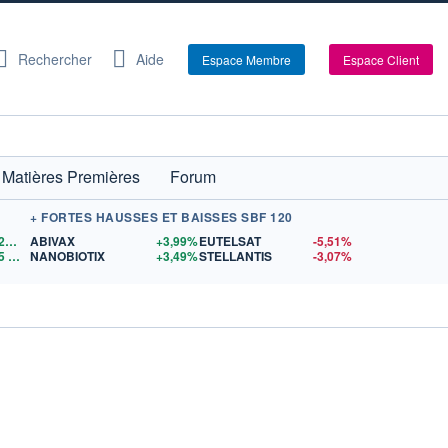
Rechercher
Aide
Espace Membre
Espace Client
Matières Premières
Forum
+ FORTES HAUSSES ET BAISSES SBF 120
1,1522
$US
ABIVAX
+3,99%
EUTELSAT
-5,51%
5
$US
NANOBIOTIX
+3,49%
STELLANTIS
-3,07%