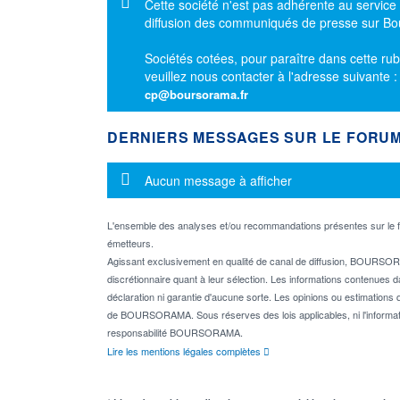
Message d'information
Cette société n'est pas adhérente au service
diffusion des communiqués de presse sur B
Sociétés cotées, pour paraître dans cette rub
veuillez nous contacter à l'adresse suivante 
cp@boursorama.fr
DERNIERS MESSAGES SUR LE FORU
Message d'information
Aucun message à afficher
L'ensemble des analyses et/ou recommandations présentes sur l
émetteurs.
Agissant exclusivement en qualité de canal de diffusion, BOURSORA
discrétionnaire quant à leur sélection. Les informations contenues 
déclaration ni garantie d'aucune sorte. Les opinions ou estimations q
de BOURSORAMA. Sous réserves des lois applicables, ni l'informati
responsabilité BOURSORAMA.
Lire les mentions légales complètes