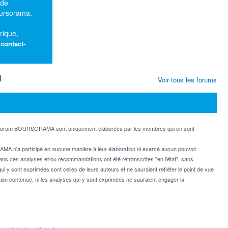
 de
oursorama.
rique,
:
contact-
M
Voir tous les forums
e forum BOURSORAMA sont uniquement élaborées par les membres qui en sont
MA n'a participé en aucune manière à leur élaboration ni exercé aucun pouvoir
dans ces analyses et/ou recommandations ont été retranscrites "en l'état", sans
ui y sont exprimées sont celles de leurs auteurs et ne sauraient refléter le point de vue
on contenue, ni les analyses qui y sont exprimées ne sauraient engager la