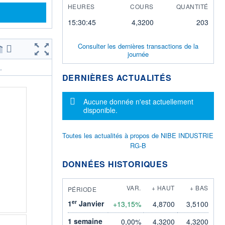
HEURES
COURS
QUANTITÉ
15:30:45
4,3200
203
Consulter les dernières transactions de la
journée
.
DERNIÈRES ACTUALITÉS
Message d'information
Aucune donnée n'est actuellement
disponible.
Toutes les actualités à propos de NIBE INDUSTRIE
RG-B
DONNÉES HISTORIQUES
VAR.
+ HAUT
+ BAS
PÉRIODE
er
1
Janvier
+13,15%
4,8700
3,5100
1 semaine
0,00%
4,3200
4,3200