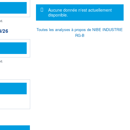
Message d'information
Aucune donnée n'est actuellement
disponible.
d.
Toutes les analyses à propos de NIBE INDUSTRIE
/26
RG-B
d.