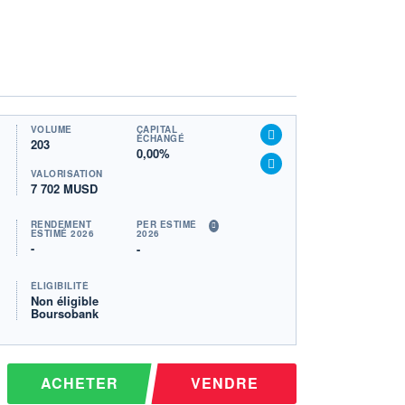
VOLUME
CAPITAL
ÉCHANGÉ
203
0,00%
VALORISATION
7 702 MUSD
RENDEMENT
PER ESTIMÉ
ESTIMÉ 2026
2026
-
-
ÉLIGIBILITÉ
Non éligible
Boursobank
ACHETER
VENDRE