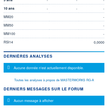
10 ans
-
-
-
MM20
-
MM50
-
MM100
-
RSI14
0,0000
DERNIÈRES ANALYSES
Message d'information
Aucune donnée n'est actuellement disponible.
Toutes les analyses à propos de MASTERWORKS RG-A
DERNIERS MESSAGES SUR LE FORUM
Message d'information
Aucun message à afficher