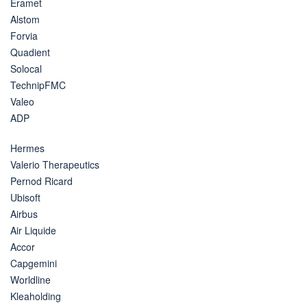
Eramet
Alstom
Forvia
Quadient
Solocal
TechnipFMC
Valeo
ADP
Hermes
Valerio Therapeutics
Pernod Ricard
Ubisoft
Airbus
Air Liquide
Accor
Capgemini
Worldline
Kleaholding