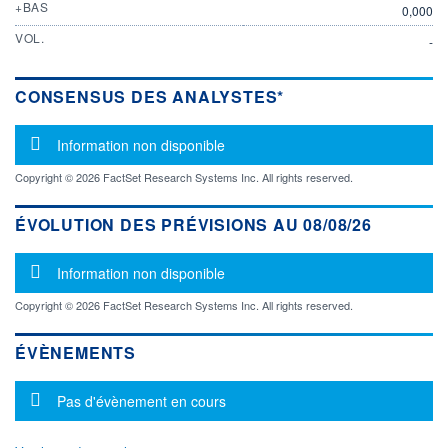
+BAS
0,000
VOL.
-
CONSENSUS DES ANALYSTES*
Message d'information
Information non disponible
Copyright © 2026 FactSet Research Systems Inc. All rights reserved.
ÉVOLUTION DES PRÉVISIONS AU 08/08/26
Message d'information
Information non disponible
Copyright © 2026 FactSet Research Systems Inc. All rights reserved.
ÉVÈNEMENTS
Message d'information
Pas d'évènement en cours