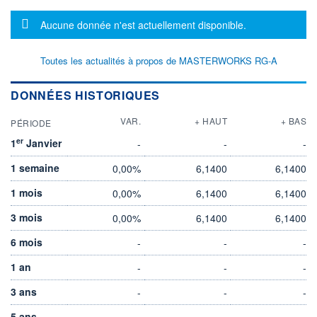
Message d'information
Aucune donnée n'est actuellement disponible.
Toutes les actualités à propos de MASTERWORKS RG-A
DONNÉES HISTORIQUES
VAR.
+ HAUT
+ BAS
PÉRIODE
er
1
Janvier
-
-
-
1 semaine
0,00%
6,1400
6,1400
1 mois
0,00%
6,1400
6,1400
3 mois
0,00%
6,1400
6,1400
6 mois
-
-
-
1 an
-
-
-
3 ans
-
-
-
5 ans
-
-
-