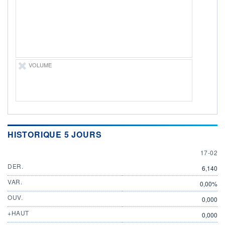
ÉLIGIBILITÉ
Non éligible
Boursobank
+ PORTEFEUILLE
+ LISTE
VOLUME
HISTORIQUE 5 JOURS
17 FEB
17-02
DER.
6,140
VAR.
0,00%
OUV.
0,000
+HAUT
0,000