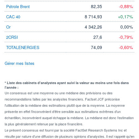
82,35
-0,88%
Pétrole Brent
8 714,93
+0,17%
CAC 40
4 342,26
0,00%
Or
27,6
-0,79%
2CRSI
74,09
-0,60%
TOTALENERGIES
Gérer mes listes
* Liste des cabinets d'analystes ayant suivi la valeur au moins une fois dans
l'année :
Un consensus est une moyenne ou une médiane des prévisions ou des
recommandations faites par les analystes financiers. Factset JCF préconise
l'utilisation de la médiane des estimations plutôt que de la moyenne. La moyenne
présente en effet l'inconvénient d'être sensible aux estimations extrêmes d'un
échantillon, inconvénient auquel échappe la médiane. La médiane est donc l'estimation
la plus généralement retenue par la place financière.
Le présent consensus est fourni par la société FactSet Research Systems Inc et
résulte par nature d'une diffusion de plusieurs opinions d'analystes. Il est rappelé qu'en