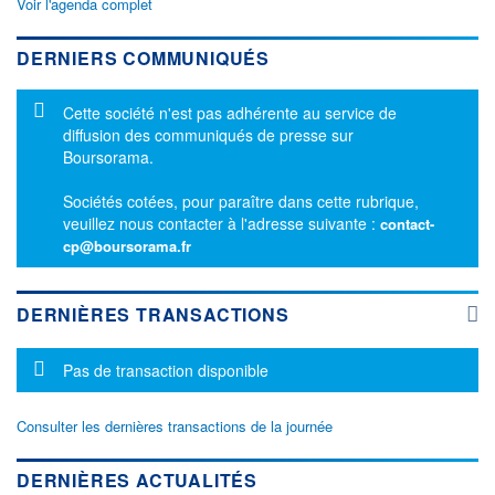
Voir l'agenda complet
DERNIERS COMMUNIQUÉS
Message d'information
Cette société n'est pas adhérente au service de
diffusion des communiqués de presse sur
Boursorama.
Sociétés cotées, pour paraître dans cette rubrique,
veuillez nous contacter à l'adresse suivante :
contact-
cp@boursorama.fr
DERNIÈRES TRANSACTIONS
Message d'information
Pas de transaction disponible
Consulter les dernières transactions de la journée
DERNIÈRES ACTUALITÉS