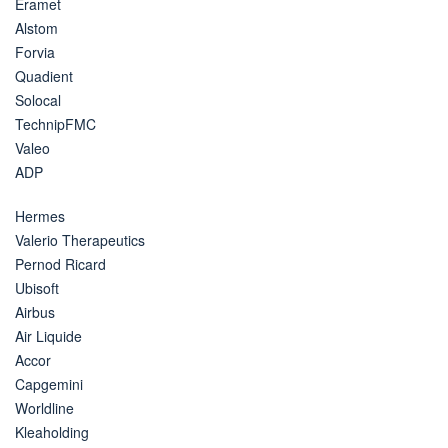
Eramet
Alstom
Forvia
Quadient
Solocal
TechnipFMC
Valeo
ADP
Hermes
Valerio Therapeutics
Pernod Ricard
Ubisoft
Airbus
Air Liquide
Accor
Capgemini
Worldline
Kleaholding