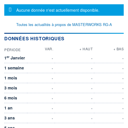
Message d'information
Aucune donnée n'est actuellement disponible.
Toutes les actualités à propos de MASTERWORKS RG-A
DONNÉES HISTORIQUES
VAR.
+ HAUT
+ BAS
PÉRIODE
er
1
Janvier
-
-
-
1 semaine
-
-
-
1 mois
-
-
-
3 mois
-
-
-
6 mois
-
-
-
1 an
-
-
-
3 ans
-
-
-
5 ans
-
-
-