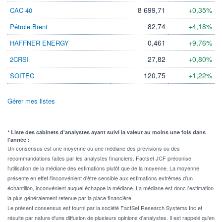
8 699,71
+0,35%
CAC 40
82,74
+4,18%
Pétrole Brent
0,461
+9,76%
HAFFNER ENERGY
27,82
+0,80%
2CRSI
120,75
+1,22%
SOITEC
Gérer mes listes
* Liste des cabinets d'analystes ayant suivi la valeur au moins une fois dans
l'année :
Un consensus est une moyenne ou une médiane des prévisions ou des
recommandations faites par les analystes financiers. Factset JCF préconise
l'utilisation de la médiane des estimations plutôt que de la moyenne. La moyenne
présente en effet l'inconvénient d'être sensible aux estimations extrêmes d'un
échantillon, inconvénient auquel échappe la médiane. La médiane est donc l'estimation
la plus généralement retenue par la place financière.
Le présent consensus est fourni par la société FactSet Research Systems Inc et
résulte par nature d'une diffusion de plusieurs opinions d'analystes. Il est rappelé qu'en