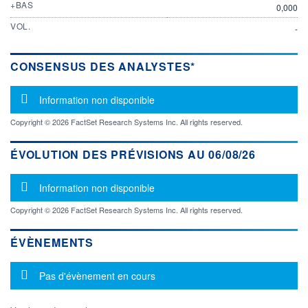
+BAS
0,000
VOL.
-
CONSENSUS DES ANALYSTES*
Message d'information
Information non disponible
Copyright © 2026 FactSet Research Systems Inc. All rights reserved.
ÉVOLUTION DES PRÉVISIONS AU 06/08/26
Message d'information
Information non disponible
Copyright © 2026 FactSet Research Systems Inc. All rights reserved.
ÉVÈNEMENTS
Message d'information
Pas d'évènement en cours