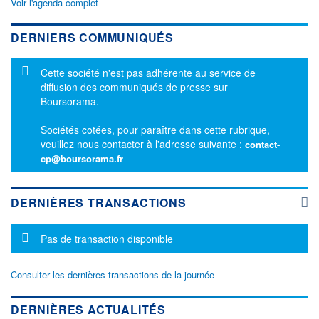
Voir l'agenda complet
DERNIERS COMMUNIQUÉS
Message d'information
Cette société n'est pas adhérente au service de
diffusion des communiqués de presse sur
Boursorama.
Sociétés cotées, pour paraître dans cette rubrique,
veuillez nous contacter à l'adresse suivante :
contact-
cp@boursorama.fr
DERNIÈRES TRANSACTIONS
Message d'information
Pas de transaction disponible
Consulter les dernières transactions de la journée
DERNIÈRES ACTUALITÉS