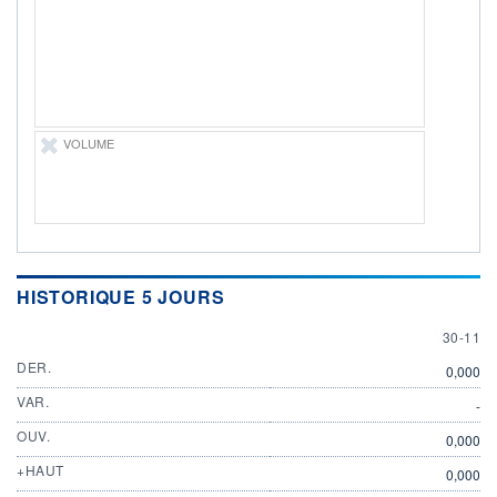
ÉLIGIBILITÉ
Non éligible
Boursobank
+ PORTEFEUILLE
+ LISTE
VOLUME
HISTORIQUE 5 JOURS
30 NOV
30-11
DER.
0,000
VAR.
-
OUV.
0,000
+HAUT
0,000