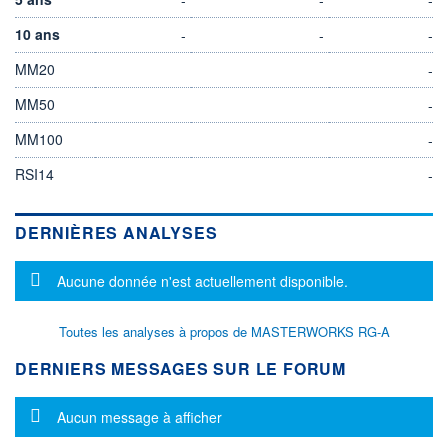
10 ans
-
-
-
MM20
-
MM50
-
MM100
-
RSI14
-
DERNIÈRES ANALYSES
Message d'information
Aucune donnée n'est actuellement disponible.
Toutes les analyses à propos de MASTERWORKS RG-A
DERNIERS MESSAGES SUR LE FORUM
Message d'information
Aucun message à afficher