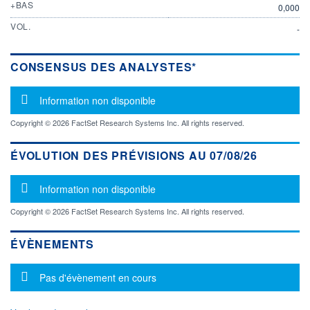
+BAS
0,000
VOL.
-
CONSENSUS DES ANALYSTES*
Message d'information
Information non disponible
Copyright © 2026 FactSet Research Systems Inc. All rights reserved.
ÉVOLUTION DES PRÉVISIONS AU 07/08/26
Message d'information
Information non disponible
Copyright © 2026 FactSet Research Systems Inc. All rights reserved.
ÉVÈNEMENTS
Message d'information
Pas d'évènement en cours