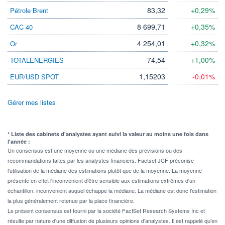
83,32
+0,29%
Pétrole Brent
8 699,71
+0,35%
CAC 40
4 254,01
+0,32%
Or
74,54
+1,00%
TOTALENERGIES
1,15203
-0,01%
EUR/USD SPOT
Gérer mes listes
* Liste des cabinets d'analystes ayant suivi la valeur au moins une fois dans
l'année :
Un consensus est une moyenne ou une médiane des prévisions ou des
recommandations faites par les analystes financiers. Factset JCF préconise
l'utilisation de la médiane des estimations plutôt que de la moyenne. La moyenne
présente en effet l'inconvénient d'être sensible aux estimations extrêmes d'un
échantillon, inconvénient auquel échappe la médiane. La médiane est donc l'estimation
la plus généralement retenue par la place financière.
Le présent consensus est fourni par la société FactSet Research Systems Inc et
résulte par nature d'une diffusion de plusieurs opinions d'analystes. Il est rappelé qu'en