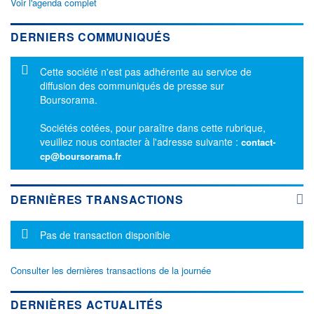
Voir l'agenda complet
DERNIERS COMMUNIQUÉS
Message d'information
Cette société n'est pas adhérente au service de
diffusion des communiqués de presse sur
Boursorama.
Sociétés cotées, pour paraître dans cette rubrique,
veuillez nous contacter à l'adresse suivante :
contact-
cp@boursorama.fr
DERNIÈRES TRANSACTIONS
Message d'information
Pas de transaction disponible
Consulter les dernières transactions de la journée
DERNIÈRES ACTUALITÉS