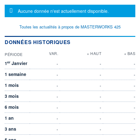
Message d'information
Aucune donnée n'est actuellement disponible.
Toutes les actualités à propos de MASTERWORKS 425
DONNÉES HISTORIQUES
VAR.
+ HAUT
+ BAS
PÉRIODE
er
1
Janvier
-
-
-
1 semaine
-
-
-
1 mois
-
-
-
3 mois
-
-
-
6 mois
-
-
-
1 an
-
-
-
3 ans
-
-
-
5 ans
-
-
-