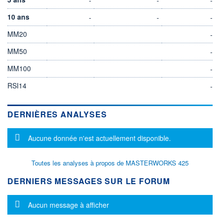
10 ans
-
-
-
MM20
-
MM50
-
MM100
-
RSI14
-
DERNIÈRES ANALYSES
Message d'information
Aucune donnée n'est actuellement disponible.
Toutes les analyses à propos de MASTERWORKS 425
DERNIERS MESSAGES SUR LE FORUM
Message d'information
Aucun message à afficher