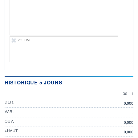
ÉLIGIBILITÉ
Non éligible
Boursobank
+ PORTEFEUILLE
+ LISTE
VOLUME
HISTORIQUE 5 JOURS
30 NOV
30-11
DER.
0,000
VAR.
-
OUV.
0,000
+HAUT
0,000