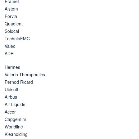
Eramet
Alstom
Forvia
Quadient
Solocal
TechnipFMC
Valeo
ADP
Hermes
Valerio Therapeutics
Pernod Ricard
Ubisoft
Airbus
Air Liquide
Accor
Capgemini
Worldline
Kleaholding