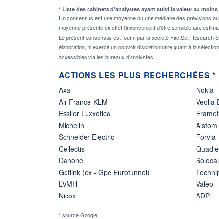
* Liste des cabinets d'analystes ayant suivi la valeur au moins
Un consensus est une moyenne ou une médiane des prévisions ou des
moyenne présente en effet l'inconvénient d'être sensible aux estima
Le présent consensus est fourni par la société FactSet Research Sy
élaboration, ni exercé un pouvoir discrétionnaire quant à la sélectio
accessibles via les bureaux d'analystes.
ACTIONS LES PLUS RECHERCHÉES *
Axa
Nokia
Air France-KLM
Veolia
Essilor Luxxotica
Eramet
Michelin
Alstom
Schneider Electric
Forvia
Cellectis
Quadie
Danone
Solocal
Getlink (ex - Gpe Eurotunnel)
Techn
LVMH
Valeo
Nicox
ADP
* source Google