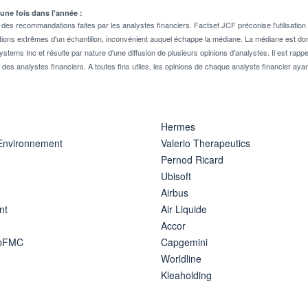
 une fois dans l'année :
 recommandations faites par les analystes financiers. Factset JCF préconise l'utilisation 
tions extrêmes d'un échantillon, inconvénient auquel échappe la médiane. La médiane est donc
stems Inc et résulte par nature d'une diffusion de plusieurs opinions d'analystes. Il est 
n des analystes financiers. A toutes fins utiles, les opinions de chaque analyste financier aya
Hermes
 Environnement
Valerio Therapeutics
Pernod Ricard
Ubisoft
Airbus
nt
Air Liquide
Accor
ipFMC
Capgemini
Worldline
Kleaholding