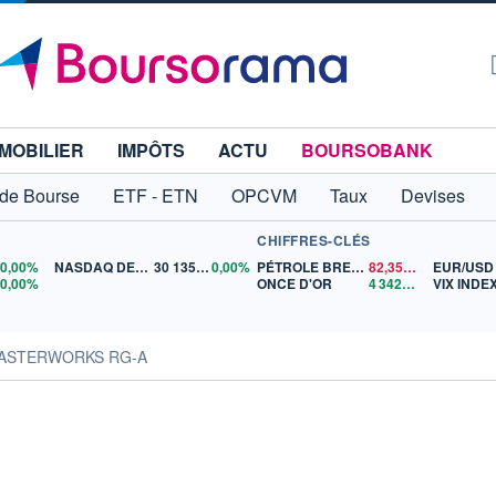
MOBILIER
IMPÔTS
ACTU
BOURSOBANK
 de Bourse
ETF - ETN
OPCVM
Taux
Devises
CHIFFRES-CLÉS
0
0,00%
NASDAQ DEC26
30 135,00
0,00%
PÉTROLE BRENT
82,35
$US
EUR/USD
5
0,00%
ONCE D'OR
4 342,26
$US
VIX INDE
MASTERWORKS RG-A