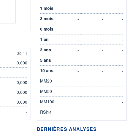
1 mois
-
-
-
3 mois
-
-
-
6 mois
-
-
-
1 an
-
-
-
3 ans
-
-
-
30 NOVEMBER
30-11
5 ans
-
-
-
0,000
10 ans
-
-
-
-
MM20
-
0,000
MM50
-
0,000
MM100
0,000
-
-
RSI14
-
DERNIÈRES ANALYSES