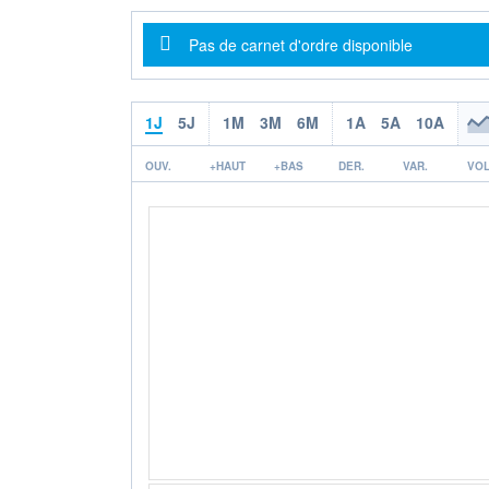
Message d'information
Pas de carnet d'ordre disponible
1J
5J
1M
3M
6M
1A
5A
10A
OUV.
+HAUT
+BAS
DER.
VAR.
VOL