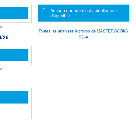
Message d'information
Aucune donnée n'est actuellement
disponible.
d.
Toutes les analyses à propos de MASTERWORKS
/26
RG-A
d.