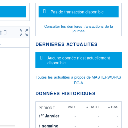
Message d'information
Pas de transaction disponible
Consulter les dernières transactions de la
journée
DERNIÈRES ACTUALITÉS
.
Message d'information
Aucune donnée n'est actuellement
disponible.
Toutes les actualités à propos de MASTERWORKS
RG-A
DONNÉES HISTORIQUES
VAR.
+ HAUT
+ BAS
PÉRIODE
er
1
Janvier
-
-
-
1 semaine
-
-
-