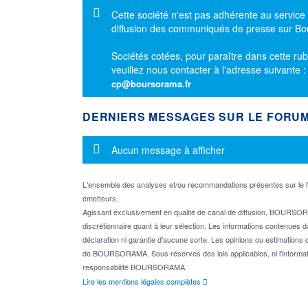
Message d'information
Cette société n'est pas adhérente au service
diffusion des communiqués de presse sur B
Sociétés cotées, pour paraître dans cette rub
veuillez nous contacter à l'adresse suivante 
cp@boursorama.fr
DERNIERS MESSAGES SUR LE FORU
Message d'information
Aucun message à afficher
L'ensemble des analyses et/ou recommandations présentes sur l
émetteurs.
Agissant exclusivement en qualité de canal de diffusion, BOURSORA
discrétionnaire quant à leur sélection. Les informations contenues 
déclaration ni garantie d'aucune sorte. Les opinions ou estimations q
de BOURSORAMA. Sous réserves des lois applicables, ni l'informati
responsabilité BOURSORAMA.
Lire les mentions légales complètes