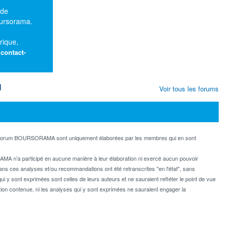
 de
oursorama.
rique,
:
contact-
M
Voir tous les forums
e forum BOURSORAMA sont uniquement élaborées par les membres qui en sont
MA n'a participé en aucune manière à leur élaboration ni exercé aucun pouvoir
dans ces analyses et/ou recommandations ont été retranscrites "en l'état", sans
ui y sont exprimées sont celles de leurs auteurs et ne sauraient refléter le point de vue
on contenue, ni les analyses qui y sont exprimées ne sauraient engager la