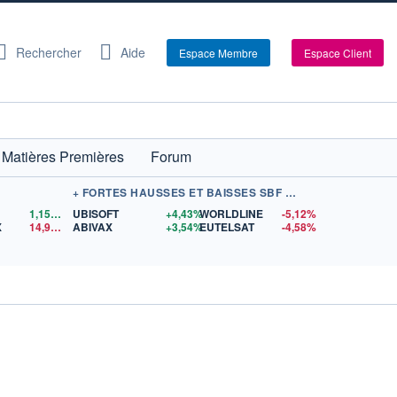
Rechercher
Aide
Espace Membre
Espace Client
Matières Premières
Forum
+ FORTES HAUSSES ET BAISSES SBF 120
1,1559
$US
UBISOFT
+4,43%
WORLDLINE
-5,12%
X
14,90
$US
ABIVAX
+3,54%
EUTELSAT
-4,58%