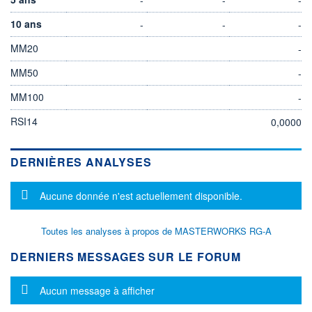
10 ans
-
-
-
MM20
-
MM50
-
MM100
-
RSI14
0,0000
DERNIÈRES ANALYSES
Message d'information
Aucune donnée n'est actuellement disponible.
Toutes les analyses à propos de MASTERWORKS RG-A
DERNIERS MESSAGES SUR LE FORUM
Message d'information
Aucun message à afficher