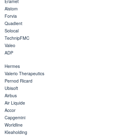
Eramet
Alstom
Forvia
Quadient
Solocal
TechnipFMC
Valeo
ADP
Hermes
Valerio Therapeutics
Pernod Ricard
Ubisoft
Airbus
Air Liquide
Accor
Capgemini
Worldline
Kleaholding