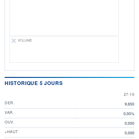
ÉLIGIBILITÉ
Non éligible
Boursobank
+ PORTEFEUILLE
+ LISTE
VOLUME
HISTORIQUE 5 JOURS
27 OCT
27-10
DER.
9,650
VAR.
0,00%
OUV.
0,000
+HAUT
0,000