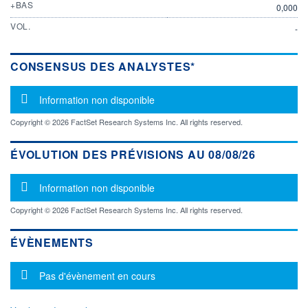
+BAS
0,000
VOL.
-
CONSENSUS DES ANALYSTES*
Message d'information
Information non disponible
Copyright © 2026 FactSet Research Systems Inc. All rights reserved.
ÉVOLUTION DES PRÉVISIONS AU 08/08/26
Message d'information
Information non disponible
Copyright © 2026 FactSet Research Systems Inc. All rights reserved.
ÉVÈNEMENTS
Message d'information
Pas d'évènement en cours