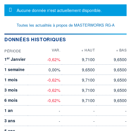
Message d'information
Aucune donnée n'est actuellement disponible.
Toutes les actualités à propos de MASTERWORKS RG-A
DONNÉES HISTORIQUES
VAR.
+ HAUT
+ BAS
PÉRIODE
er
1
Janvier
-0,62%
9,7100
9,6500
1 semaine
0,00%
9,6500
9,6500
1 mois
-0,62%
9,7100
9,6500
3 mois
-0,62%
9,7100
9,6500
6 mois
-0,62%
9,7100
9,6500
1 an
-
-
-
3 ans
-
-
-
5 ans
-
-
-