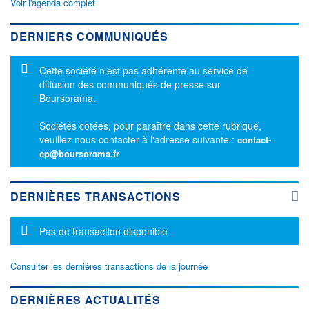
Voir l'agenda complet
DERNIERS COMMUNIQUÉS
Message d'information
Cette société n'est pas adhérente au service de
diffusion des communiqués de presse sur
Boursorama.
Sociétés cotées, pour paraître dans cette rubrique,
veuillez nous contacter à l'adresse suivante :
contact-
cp@boursorama.fr
DERNIÈRES TRANSACTIONS
Message d'information
Pas de transaction disponible
Consulter les dernières transactions de la journée
DERNIÈRES ACTUALITÉS