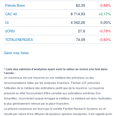
82,35
-0,88%
Pétrole Brent
8 714,93
+0,17%
CAC 40
4 342,26
0,00%
Or
27,6
-0,79%
2CRSI
74,09
-0,60%
TOTALENERGIES
Gérer mes listes
* Liste des cabinets d'analystes ayant suivi la valeur au moins une fois dans
l'année :
Un consensus est une moyenne ou une médiane des prévisions ou des
recommandations faites par les analystes financiers. Factset JCF préconise
l'utilisation de la médiane des estimations plutôt que de la moyenne. La moyenne
présente en effet l'inconvénient d'être sensible aux estimations extrêmes d'un
échantillon, inconvénient auquel échappe la médiane. La médiane est donc l'estimation
la plus généralement retenue par la place financière.
Le présent consensus est fourni par la société FactSet Research Systems Inc et
résulte par nature d'une diffusion de plusieurs opinions d'analystes. Il est rappelé qu'en