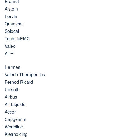
Eramet
Alstom
Forvia
Quadient
Solocal
TechnipFMC
Valeo
ADP
Hermes
Valerio Therapeutics
Pernod Ricard
Ubisoft
Airbus
Air Liquide
Accor
Capgemini
Worldline
Kleaholding