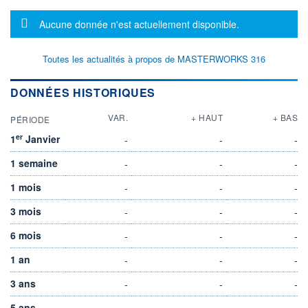
Message d'information
Aucune donnée n'est actuellement disponible.
Toutes les actualités à propos de MASTERWORKS 316
DONNÉES HISTORIQUES
VAR.
+ HAUT
+ BAS
PÉRIODE
er
1
Janvier
-
-
-
1 semaine
-
-
-
1 mois
-
-
-
3 mois
-
-
-
6 mois
-
-
-
1 an
-
-
-
3 ans
-
-
-
5 ans
-
-
-