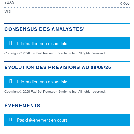
+BAS
0,000
VOL.
-
CONSENSUS DES ANALYSTES*
Message d'information
Information non disponible
Copyright © 2026 FactSet Research Systems Inc. All rights reserved.
ÉVOLUTION DES PRÉVISIONS AU 08/08/26
Message d'information
Information non disponible
Copyright © 2026 FactSet Research Systems Inc. All rights reserved.
ÉVÈNEMENTS
Message d'information
Pas d'évènement en cours