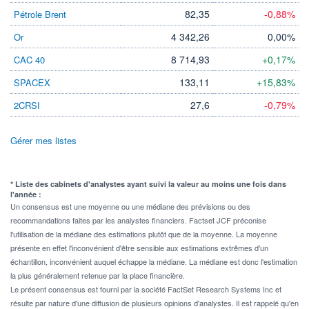
82,35
-0,88%
Pétrole Brent
4 342,26
0,00%
Or
8 714,93
+0,17%
CAC 40
133,11
+15,83%
SPACEX
27,6
-0,79%
2CRSI
Gérer mes listes
* Liste des cabinets d'analystes ayant suivi la valeur au moins une fois dans
l'année :
Un consensus est une moyenne ou une médiane des prévisions ou des
recommandations faites par les analystes financiers. Factset JCF préconise
l'utilisation de la médiane des estimations plutôt que de la moyenne. La moyenne
présente en effet l'inconvénient d'être sensible aux estimations extrêmes d'un
échantillon, inconvénient auquel échappe la médiane. La médiane est donc l'estimation
la plus généralement retenue par la place financière.
Le présent consensus est fourni par la société FactSet Research Systems Inc et
résulte par nature d'une diffusion de plusieurs opinions d'analystes. Il est rappelé qu'en