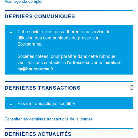
Voir l'agenda complet
DERNIERS COMMUNIQUÉS
Message d'information
Cette société n'est pas adhérente au service de
diffusion des communiqués de presse sur
Boursorama.
Sociétés cotées, pour paraître dans cette rubrique,
veuillez nous contacter à l'adresse suivante :
contact-
cp@boursorama.fr
DERNIÈRES TRANSACTIONS
Message d'information
Pas de transaction disponible
Consulter les dernières transactions de la journée
DERNIÈRES ACTUALITÉS