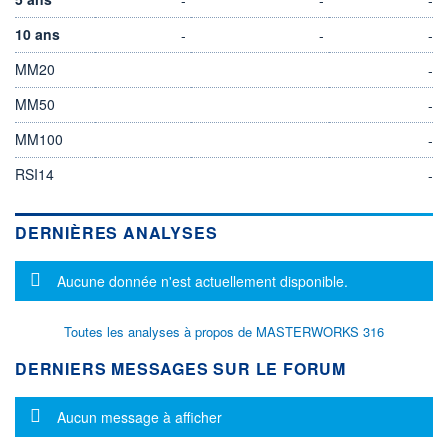
10 ans
-
-
-
MM20
-
MM50
-
MM100
-
RSI14
-
DERNIÈRES ANALYSES
Message d'information
Aucune donnée n'est actuellement disponible.
Toutes les analyses à propos de MASTERWORKS 316
DERNIERS MESSAGES SUR LE FORUM
Message d'information
Aucun message à afficher