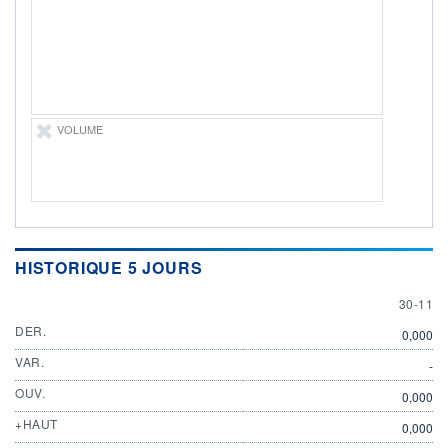
ÉLIGIBILITÉ
Non éligible
Boursobank
+ PORTEFEUILLE
+ LISTE
VOLUME
HISTORIQUE 5 JOURS
30 NOV
30-11
DER.
0,000
VAR.
-
OUV.
0,000
+HAUT
0,000