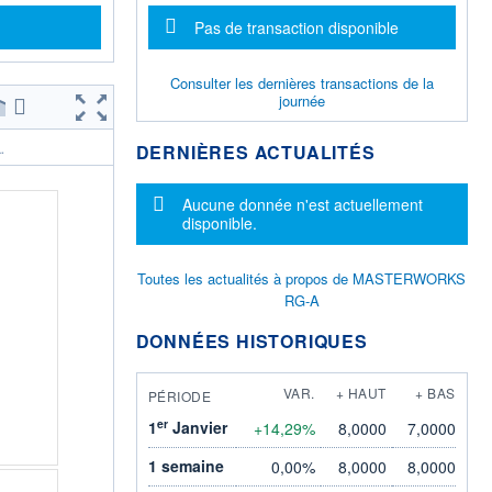
Message d'information
Pas de transaction disponible
Consulter les dernières transactions de la
journée
DERNIÈRES ACTUALITÉS
.
Message d'information
Aucune donnée n'est actuellement
disponible.
Toutes les actualités à propos de MASTERWORKS
RG-A
DONNÉES HISTORIQUES
VAR.
+ HAUT
+ BAS
PÉRIODE
er
1
Janvier
+14,29%
8,0000
7,0000
1 semaine
0,00%
8,0000
8,0000