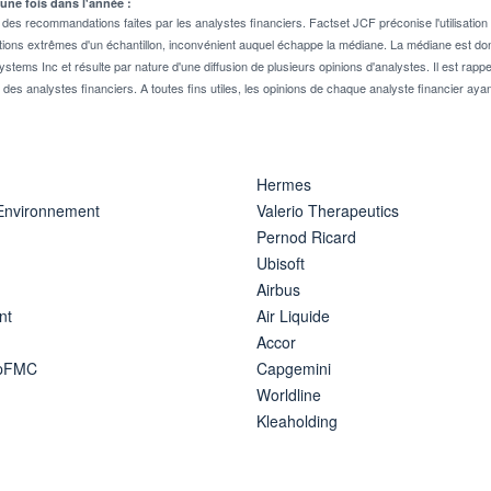
 une fois dans l'année :
 recommandations faites par les analystes financiers. Factset JCF préconise l'utilisation 
tions extrêmes d'un échantillon, inconvénient auquel échappe la médiane. La médiane est donc
stems Inc et résulte par nature d'une diffusion de plusieurs opinions d'analystes. Il est 
n des analystes financiers. A toutes fins utiles, les opinions de chaque analyste financier aya
Hermes
 Environnement
Valerio Therapeutics
Pernod Ricard
Ubisoft
Airbus
nt
Air Liquide
Accor
ipFMC
Capgemini
Worldline
Kleaholding