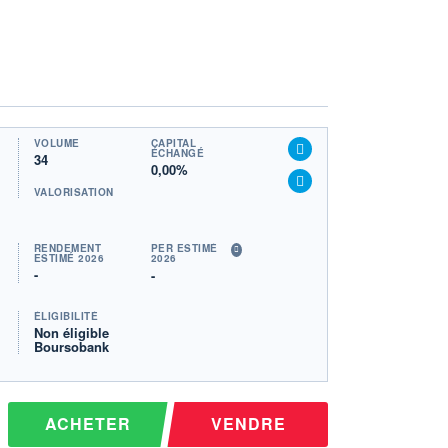
VOLUME
CAPITAL
ÉCHANGÉ
34
0,00%
VALORISATION
RENDEMENT
PER ESTIMÉ
ESTIMÉ 2026
2026
-
-
ÉLIGIBILITÉ
Non éligible
Boursobank
ACHETER
VENDRE