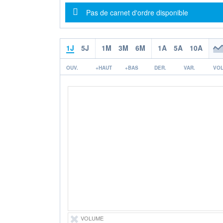
Message d'information
Pas de carnet d'ordre disponible
1J
5J
1M
3M
6M
1A
5A
10A
OUV.
+HAUT
+BAS
DER.
VAR.
VOL
VOLUME