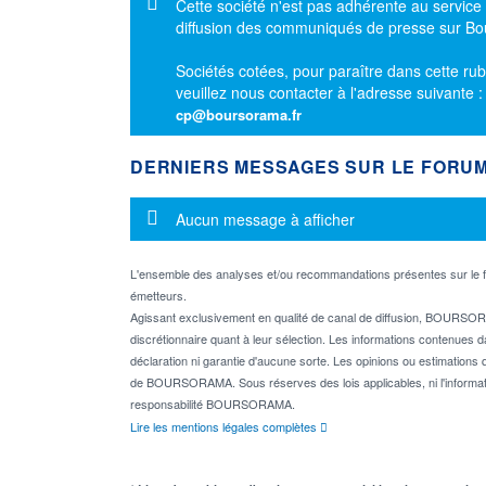
Message d'information
Cette société n'est pas adhérente au service
diffusion des communiqués de presse sur B
Sociétés cotées, pour paraître dans cette rub
veuillez nous contacter à l'adresse suivante 
cp@boursorama.fr
DERNIERS MESSAGES SUR LE FORU
Message d'information
Aucun message à afficher
L'ensemble des analyses et/ou recommandations présentes sur l
émetteurs.
Agissant exclusivement en qualité de canal de diffusion, BOURSORA
discrétionnaire quant à leur sélection. Les informations contenues 
déclaration ni garantie d'aucune sorte. Les opinions ou estimations q
de BOURSORAMA. Sous réserves des lois applicables, ni l'informati
responsabilité BOURSORAMA.
Lire les mentions légales complètes