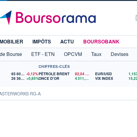
MOBILIER
IMPÔTS
ACTU
BOURSOBANK
 de Bourse
ETF - ETN
OPCVM
Taux
Devises
CHIFFRES-CLÉS
65 606,71
-0,12%
PÉTROLE BRENT
82,04
$US
EUR/USD
26 363,06
+0,85%
ONCE D'OR
4 311,36
$US
VIX INDEX
15,2
MASTERWORKS RG-A