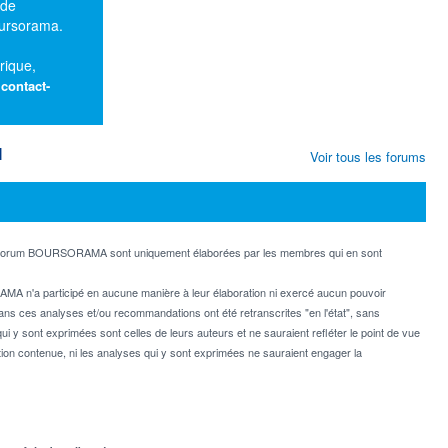
 de
oursorama.
rique,
:
contact-
M
Voir tous les forums
e forum BOURSORAMA sont uniquement élaborées par les membres qui en sont
MA n'a participé en aucune manière à leur élaboration ni exercé aucun pouvoir
dans ces analyses et/ou recommandations ont été retranscrites "en l'état", sans
ui y sont exprimées sont celles de leurs auteurs et ne sauraient refléter le point de vue
on contenue, ni les analyses qui y sont exprimées ne sauraient engager la