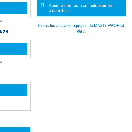
Message d'information
Aucune donnée n'est actuellement
disponible.
d.
Toutes les analyses à propos de MASTERWORKS
/26
RG-A
d.