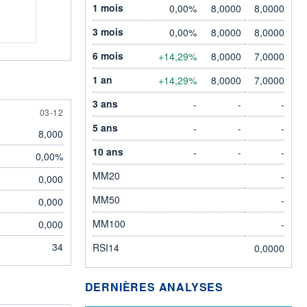
1 mois
0,00%
8,0000
8,0000
3 mois
0,00%
8,0000
8,0000
6 mois
+14,29%
8,0000
7,0000
1 an
+14,29%
8,0000
7,0000
3 ans
-
-
-
3 DECEMBER
03-12
5 ans
-
-
-
8,000
10 ans
-
-
-
0,00%
MM20
-
0,000
MM50
-
0,000
MM100
0,000
-
34
RSI14
0,0000
DERNIÈRES ANALYSES