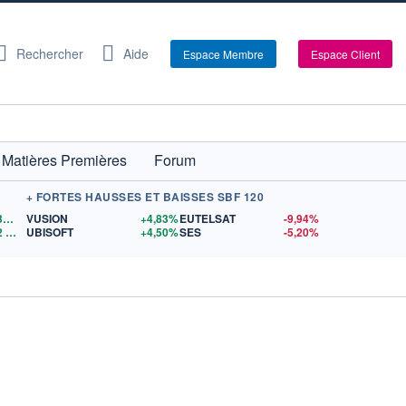
Rechercher
Aide
Espace Membre
Espace Client
Matières Premières
Forum
+ FORTES HAUSSES ET BAISSES SBF 120
1,1531
$US
VUSION
+4,83%
EUTELSAT
-9,94%
2
$US
UBISOFT
+4,50%
SES
-5,20%