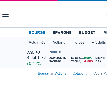
Menu
BOURSE
ÉPARGNE
BUDGET
IM
Actualités
Actions
Indices
Produits
CAC 40
INDICES
8 740,77
DOW JONES
53 885,10
0,00%
NIKKEI
NASDAQ
26 348,35
-0,06%
DAX
+0,47%
Bourse
Actions
Cotations
Cours 