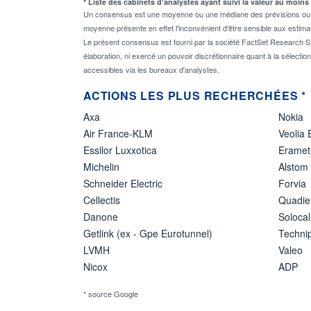
* Liste des cabinets d'analystes ayant suivi la valeur au moins
Un consensus est une moyenne ou une médiane des prévisions ou des
moyenne présente en effet l'inconvénient d'être sensible aux estima
Le présent consensus est fourni par la société FactSet Research Sy
élaboration, ni exercé un pouvoir discrétionnaire quant à la sélectio
accessibles via les bureaux d'analystes.
ACTIONS LES PLUS RECHERCHÉES *
Axa
Nokia
Air France-KLM
Veolia
Essilor Luxxotica
Eramet
Michelin
Alstom
Schneider Electric
Forvia
Cellectis
Quadie
Danone
Solocal
Getlink (ex - Gpe Eurotunnel)
Techn
LVMH
Valeo
Nicox
ADP
* source Google