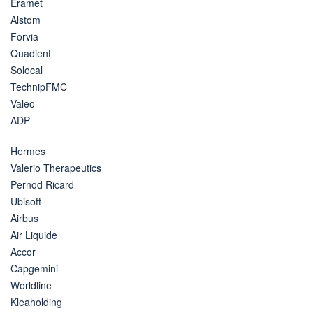
Eramet
Alstom
Forvia
Quadient
Solocal
TechnipFMC
Valeo
ADP
Hermes
Valerio Therapeutics
Pernod Ricard
Ubisoft
Airbus
Air Liquide
Accor
Capgemini
Worldline
Kleaholding