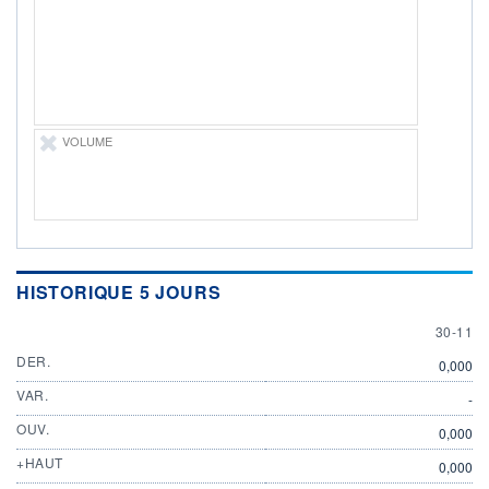
ÉLIGIBILITÉ
Non éligible
Boursobank
+ PORTEFEUILLE
+ LISTE
VOLUME
HISTORIQUE 5 JOURS
30 NOV
30-11
DER.
0,000
VAR.
-
OUV.
0,000
+HAUT
0,000