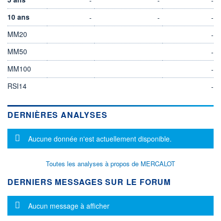
10 ans
-
-
-
MM20
-
MM50
-
MM100
-
RSI14
-
DERNIÈRES ANALYSES
Message d'information
Aucune donnée n'est actuellement disponible.
Toutes les analyses à propos de MERCALOT
DERNIERS MESSAGES SUR LE FORUM
Message d'information
Aucun message à afficher