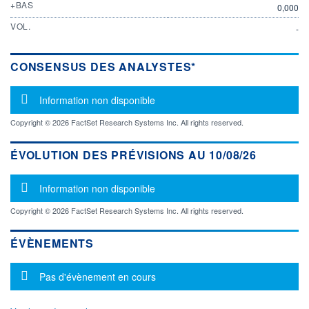
+BAS
0,000
VOL.
-
CONSENSUS DES ANALYSTES*
Message d'information
Information non disponible
Copyright © 2026 FactSet Research Systems Inc. All rights reserved.
ÉVOLUTION DES PRÉVISIONS AU 10/08/26
Message d'information
Information non disponible
Copyright © 2026 FactSet Research Systems Inc. All rights reserved.
ÉVÈNEMENTS
Message d'information
Pas d'évènement en cours