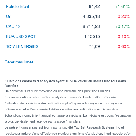
84,42
+1,61%
Pétrole Brent
4 335,18
-0,20%
Or
8 714,93
+0,17%
CAC 40
1,15515
-0,10%
EUR/USD SPOT
74,09
-0,60%
TOTALENERGIES
Gérer mes listes
* Liste des cabinets d'analystes ayant suivi la valeur au moins une fois dans
l'année :
Un consensus est une moyenne ou une médiane des prévisions ou des
recommandations faites par les analystes financiers. Factset JCF préconise
l'utilisation de la médiane des estimations plutôt que de la moyenne. La moyenne
présente en effet l'inconvénient d'être sensible aux estimations extrêmes d'un
échantillon, inconvénient auquel échappe la médiane. La médiane est donc l'estimation
la plus généralement retenue par la place financière.
Le présent consensus est fourni par la société FactSet Research Systems Inc et
résulte par nature d'une diffusion de plusieurs opinions d'analystes. Il est rappelé qu'en