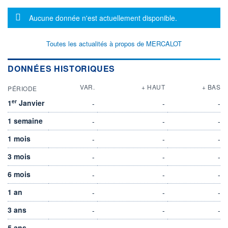
Message d'information
Aucune donnée n'est actuellement disponible.
Toutes les actualités à propos de MERCALOT
DONNÉES HISTORIQUES
VAR.
+ HAUT
+ BAS
PÉRIODE
er
1
Janvier
-
-
-
1 semaine
-
-
-
1 mois
-
-
-
3 mois
-
-
-
6 mois
-
-
-
1 an
-
-
-
3 ans
-
-
-
5 ans
-
-
-