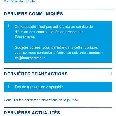
Voir l'agenda complet
DERNIERS COMMUNIQUÉS
Message d'information
Cette société n'est pas adhérente au service de
diffusion des communiqués de presse sur
Boursorama.
Sociétés cotées, pour paraître dans cette rubrique,
veuillez nous contacter à l'adresse suivante :
contact-
cp@boursorama.fr
DERNIÈRES TRANSACTIONS
Message d'information
Pas de transaction disponible
Consulter les dernières transactions de la journée
DERNIÈRES ACTUALITÉS