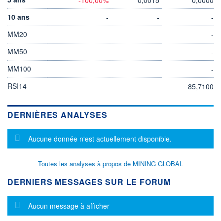
10 ans
-
-
-
MM20
-
MM50
-
MM100
-
RSI14
85,7100
DERNIÈRES ANALYSES
Message d'information
Aucune donnée n'est actuellement disponible.
Toutes les analyses à propos de MINING GLOBAL
DERNIERS MESSAGES SUR LE FORUM
Message d'information
Aucun message à afficher