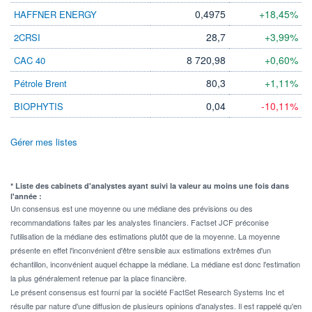
0,4975
+18,45%
HAFFNER ENERGY
28,7
+3,99%
2CRSI
8 720,98
+0,60%
CAC 40
80,3
+1,11%
Pétrole Brent
0,04
-10,11%
BIOPHYTIS
Gérer mes listes
* Liste des cabinets d'analystes ayant suivi la valeur au moins une fois dans
l'année :
Un consensus est une moyenne ou une médiane des prévisions ou des
recommandations faites par les analystes financiers. Factset JCF préconise
l'utilisation de la médiane des estimations plutôt que de la moyenne. La moyenne
présente en effet l'inconvénient d'être sensible aux estimations extrêmes d'un
échantillon, inconvénient auquel échappe la médiane. La médiane est donc l'estimation
la plus généralement retenue par la place financière.
Le présent consensus est fourni par la société FactSet Research Systems Inc et
résulte par nature d'une diffusion de plusieurs opinions d'analystes. Il est rappelé qu'en