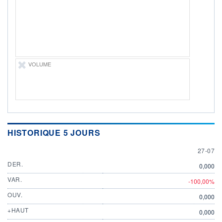
ÉLIGIBILITÉ
Non éligible
Boursobank
+ PORTEFEUILLE
+ LISTE
VOLUME
HISTORIQUE 5 JOURS
27 JULY
27-07
DER.
0,000
VAR.
-100,00%
OUV.
0,000
+HAUT
0,000