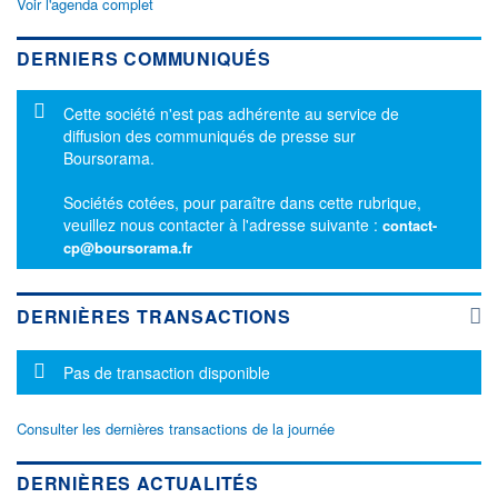
Voir l'agenda complet
DERNIERS COMMUNIQUÉS
Message d'information
Cette société n'est pas adhérente au service de
diffusion des communiqués de presse sur
Boursorama.
Sociétés cotées, pour paraître dans cette rubrique,
veuillez nous contacter à l'adresse suivante :
contact-
cp@boursorama.fr
DERNIÈRES TRANSACTIONS
Message d'information
Pas de transaction disponible
Consulter les dernières transactions de la journée
DERNIÈRES ACTUALITÉS