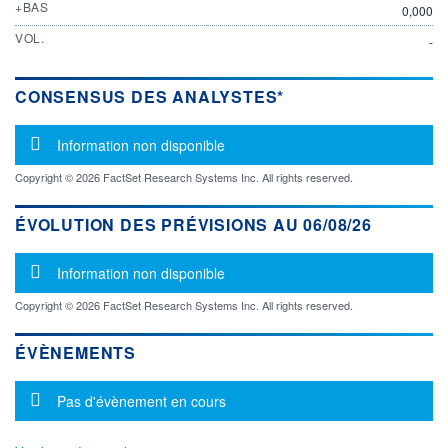
+BAS
0,000
VOL.
-
CONSENSUS DES ANALYSTES*
Message d'information
Information non disponible
Copyright © 2026 FactSet Research Systems Inc. All rights reserved.
ÉVOLUTION DES PRÉVISIONS AU 06/08/26
Message d'information
Information non disponible
Copyright © 2026 FactSet Research Systems Inc. All rights reserved.
ÉVÈNEMENTS
Message d'information
Pas d'évènement en cours