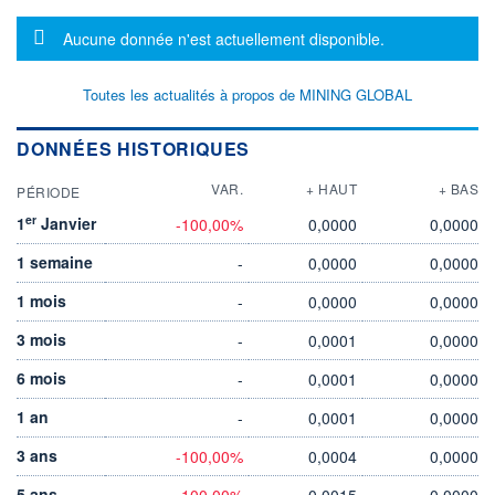
Message d'information
Aucune donnée n'est actuellement disponible.
Toutes les actualités à propos de MINING GLOBAL
DONNÉES HISTORIQUES
VAR.
+ HAUT
+ BAS
PÉRIODE
er
1
Janvier
-100,00%
0,0000
0,0000
1 semaine
-
0,0000
0,0000
1 mois
-
0,0000
0,0000
3 mois
-
0,0001
0,0000
6 mois
-
0,0001
0,0000
1 an
-
0,0001
0,0000
3 ans
-100,00%
0,0004
0,0000
5 ans
-100,00%
0,0015
0,0000