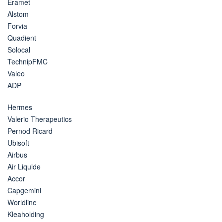
Eramet
Alstom
Forvia
Quadient
Solocal
TechnipFMC
Valeo
ADP
Hermes
Valerio Therapeutics
Pernod Ricard
Ubisoft
Airbus
Air Liquide
Accor
Capgemini
Worldline
Kleaholding