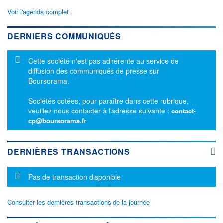
Voir l'agenda complet
DERNIERS COMMUNIQUÉS
Message d'information
Cette société n'est pas adhérente au service de
diffusion des communiqués de presse sur
Boursorama.
Sociétés cotées, pour paraître dans cette rubrique,
veuillez nous contacter à l'adresse suivante :
contact-
cp@boursorama.fr
DERNIÈRES TRANSACTIONS
Message d'information
Pas de transaction disponible
Consulter les dernières transactions de la journée