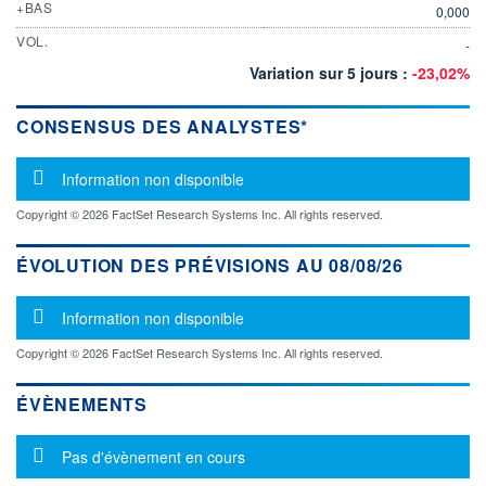
+BAS
0,000
VOL.
-
Variation sur 5 jours :
-23,02%
CONSENSUS DES ANALYSTES*
Message d'information
Information non disponible
Copyright © 2026 FactSet Research Systems Inc. All rights reserved.
ÉVOLUTION DES PRÉVISIONS AU 08/08/26
Message d'information
Information non disponible
Copyright © 2026 FactSet Research Systems Inc. All rights reserved.
ÉVÈNEMENTS
Message d'information
Pas d'évènement en cours