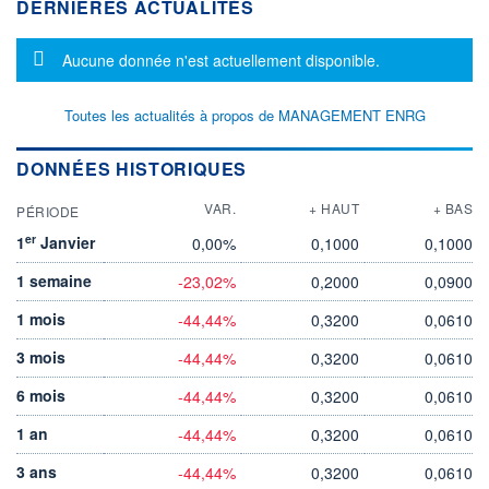
DERNIÈRES ACTUALITÉS
Message d'information
Aucune donnée n'est actuellement disponible.
Toutes les actualités à propos de MANAGEMENT ENRG
DONNÉES HISTORIQUES
VAR.
+ HAUT
+ BAS
PÉRIODE
er
1
Janvier
0,00%
0,1000
0,1000
1 semaine
-23,02%
0,2000
0,0900
1 mois
-44,44%
0,3200
0,0610
3 mois
-44,44%
0,3200
0,0610
6 mois
-44,44%
0,3200
0,0610
1 an
-44,44%
0,3200
0,0610
3 ans
-44,44%
0,3200
0,0610