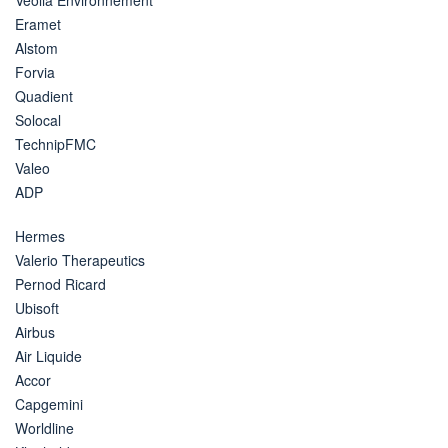
Eramet
Alstom
Forvia
Quadient
Solocal
TechnipFMC
Valeo
ADP
Hermes
Valerio Therapeutics
Pernod Ricard
Ubisoft
Airbus
Air Liquide
Accor
Capgemini
Worldline