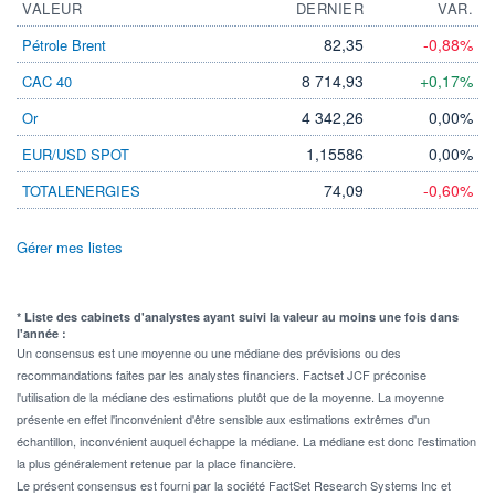
VALEUR
DERNIER
VAR.
82,35
-0,88%
Pétrole Brent
8 714,93
+0,17%
CAC 40
4 342,26
0,00%
Or
1,15586
0,00%
EUR/USD SPOT
74,09
-0,60%
TOTALENERGIES
Gérer mes listes
* Liste des cabinets d'analystes ayant suivi la valeur au moins une fois dans
l'année :
Un consensus est une moyenne ou une médiane des prévisions ou des
recommandations faites par les analystes financiers. Factset JCF préconise
l'utilisation de la médiane des estimations plutôt que de la moyenne. La moyenne
présente en effet l'inconvénient d'être sensible aux estimations extrêmes d'un
échantillon, inconvénient auquel échappe la médiane. La médiane est donc l'estimation
la plus généralement retenue par la place financière.
Le présent consensus est fourni par la société FactSet Research Systems Inc et