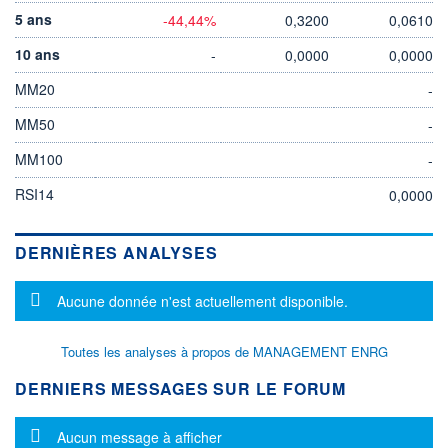
5 ans
-44,44%
0,3200
0,0610
10 ans
-
0,0000
0,0000
MM20
-
MM50
-
MM100
-
RSI14
0,0000
DERNIÈRES ANALYSES
Message d'information
Aucune donnée n'est actuellement disponible.
Toutes les analyses à propos de MANAGEMENT ENRG
DERNIERS MESSAGES SUR LE FORUM
Message d'information
Aucun message à afficher