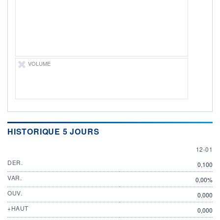
ÉLIGIBILITÉ
Non éligible
Boursobank
+ PORTEFEUILLE
+ LISTE
VOLUME
HISTORIQUE 5 JOURS
12 JAN
12-01
DER.
0,100
VAR.
0,00%
OUV.
0,000
+HAUT
0,000