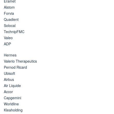
Eramet
Alstom
Forvia
Quadient
Solocal
TechnipFMC
Valeo
ADP
Hermes
Valerio Therapeutics
Pernod Ricard
Ubisoft
Airbus
Air Liquide
Accor
Capgemini
Worldline
Kleaholding