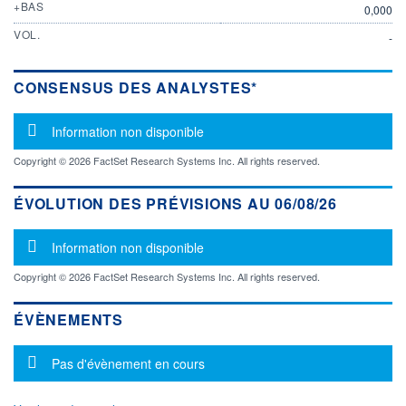
+BAS
0,000
VOL.
-
CONSENSUS DES ANALYSTES*
Message d'information
Information non disponible
Copyright © 2026 FactSet Research Systems Inc. All rights reserved.
ÉVOLUTION DES PRÉVISIONS AU 06/08/26
Message d'information
Information non disponible
Copyright © 2026 FactSet Research Systems Inc. All rights reserved.
ÉVÈNEMENTS
Message d'information
Pas d'évènement en cours