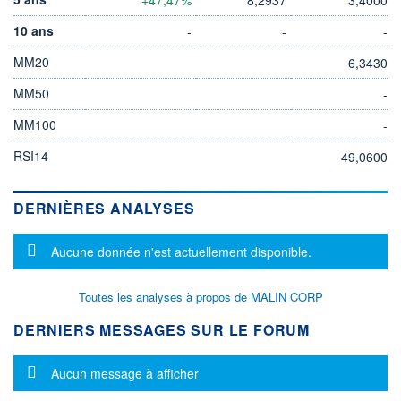
10 ans
-
-
-
MM20
6,3430
MM50
-
MM100
-
RSI14
49,0600
DERNIÈRES ANALYSES
Message d'information
Aucune donnée n'est actuellement disponible.
Toutes les analyses à propos de MALIN CORP
DERNIERS MESSAGES SUR LE FORUM
Message d'information
Aucun message à afficher