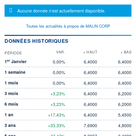
Message d'information
Aucune donnée n'est actuellement disponible.
Toutes les actualités à propos de MALIN CORP
DONNÉES HISTORIQUES
VAR.
+ HAUT
+ BAS
PÉRIODE
er
1
Janvier
0,00%
6,4000
6,4000
1 semaine
0,00%
6,4000
6,4000
1 mois
0,00%
6,4000
6,4000
3 mois
+3,23%
6,4000
6,2000
6 mois
+3,23%
6,4000
6,2000
1 an
+17,43%
6,4000
5,4500
3 ans
+33,33%
7,6900
4,8000
5 ans
+47,47%
8,2937
3,4000