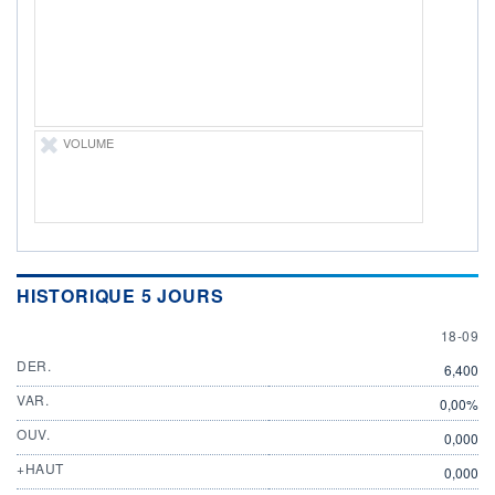
18.09.24 / 15:41:19
ÉLIGIBILITÉ
Non éligible
Boursobank
+ PORTEFEUILLE
+ LISTE
VOLUME
HISTORIQUE 5 JOURS
18 SEP
18-09
DER.
6,400
VAR.
0,00%
OUV.
0,000
+HAUT
0,000