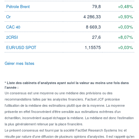
79,8
+0,48%
Pétrole Brent
4 286,33
+0,93%
Or
8 669,3
+0,03%
CAC 40
27,6
+8,07%
2CRSI
1,15575
+0,03%
EUR/USD SPOT
Gérer mes listes
* Liste des cabinets d'analystes ayant suivi la valeur au moins une fois dans
l'année :
Un consensus est une moyenne ou une médiane des prévisions ou des
recommandations faites par les analystes financiers. Factset JCF préconise
l'utilisation de la médiane des estimations plutôt que de la moyenne. La moyenne
présente en effet l'inconvénient d'être sensible aux estimations extrêmes d'un
échantillon, inconvénient auquel échappe la médiane. La médiane est donc l'estimation
la plus généralement retenue par la place financière.
Le présent consensus est fourni par la société FactSet Research Systems Inc et
résulte par nature d'une diffusion de plusieurs opinions d'analystes. Il est rappelé qu'en