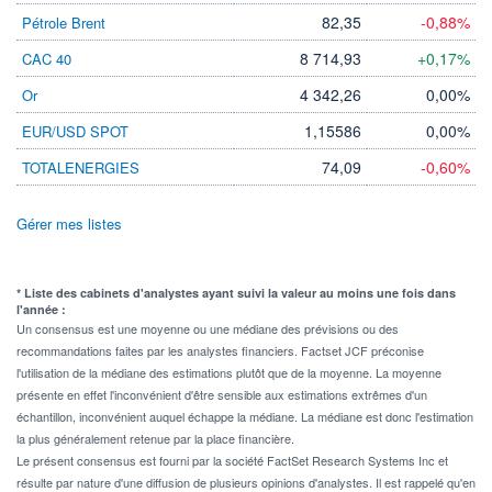
82,35
-0,88%
Pétrole Brent
8 714,93
+0,17%
CAC 40
4 342,26
0,00%
Or
1,15586
0,00%
EUR/USD SPOT
74,09
-0,60%
TOTALENERGIES
Gérer mes listes
* Liste des cabinets d'analystes ayant suivi la valeur au moins une fois dans
l'année :
Un consensus est une moyenne ou une médiane des prévisions ou des
recommandations faites par les analystes financiers. Factset JCF préconise
l'utilisation de la médiane des estimations plutôt que de la moyenne. La moyenne
présente en effet l'inconvénient d'être sensible aux estimations extrêmes d'un
échantillon, inconvénient auquel échappe la médiane. La médiane est donc l'estimation
la plus généralement retenue par la place financière.
Le présent consensus est fourni par la société FactSet Research Systems Inc et
résulte par nature d'une diffusion de plusieurs opinions d'analystes. Il est rappelé qu'en