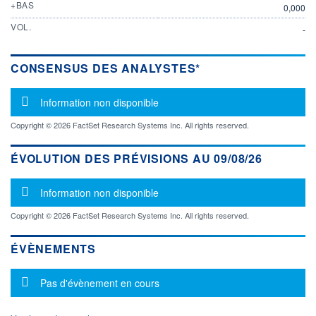
+BAS
0,000
VOL.
-
CONSENSUS DES ANALYSTES*
Message d'information
Information non disponible
Copyright © 2026 FactSet Research Systems Inc. All rights reserved.
ÉVOLUTION DES PRÉVISIONS AU 09/08/26
Message d'information
Information non disponible
Copyright © 2026 FactSet Research Systems Inc. All rights reserved.
ÉVÈNEMENTS
Message d'information
Pas d'évènement en cours