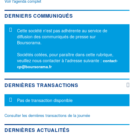
Voir l'agenda complet
DERNIERS COMMUNIQUÉS
Message d'information
Cette société n'est pas adhérente au service de
diffusion des communiqués de presse sur
Boursorama.
Sociétés cotées, pour paraître dans cette rubrique,
veuillez nous contacter à l'adresse suivante :
contact-
cp@boursorama.fr
DERNIÈRES TRANSACTIONS
Message d'information
Pas de transaction disponible
Consulter les dernières transactions de la journée
DERNIÈRES ACTUALITÉS