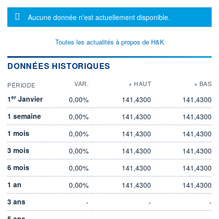
Message d'information
Aucune donnée n'est actuellement disponible.
Toutes les actualités à propos de H&K
DONNÉES HISTORIQUES
VAR.
+ HAUT
+ BAS
PÉRIODE
er
1
Janvier
0,00%
141,4300
141,4300
1 semaine
0,00%
141,4300
141,4300
1 mois
0,00%
141,4300
141,4300
3 mois
0,00%
141,4300
141,4300
6 mois
0,00%
141,4300
141,4300
1 an
0,00%
141,4300
141,4300
3 ans
-
-
-
5 ans
-
-
-