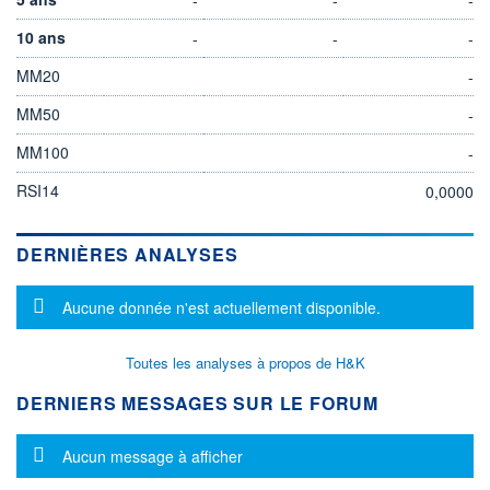
10 ans
-
-
-
MM20
-
MM50
-
MM100
-
RSI14
0,0000
DERNIÈRES ANALYSES
Message d'information
Aucune donnée n'est actuellement disponible.
Toutes les analyses à propos de H&K
DERNIERS MESSAGES SUR LE FORUM
Message d'information
Aucun message à afficher