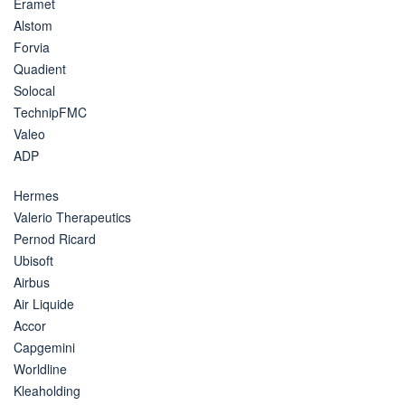
Eramet
Alstom
Forvia
Quadient
Solocal
TechnipFMC
Valeo
ADP
Hermes
Valerio Therapeutics
Pernod Ricard
Ubisoft
Airbus
Air Liquide
Accor
Capgemini
Worldline
Kleaholding