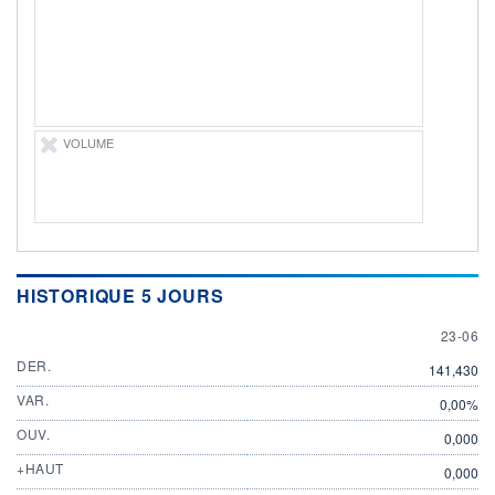
ÉLIGIBILITÉ
Non éligible
Boursobank
+ PORTEFEUILLE
+ LISTE
VOLUME
HISTORIQUE 5 JOURS
23 JUN
23-06
DER.
141,430
VAR.
0,00%
OUV.
0,000
+HAUT
0,000