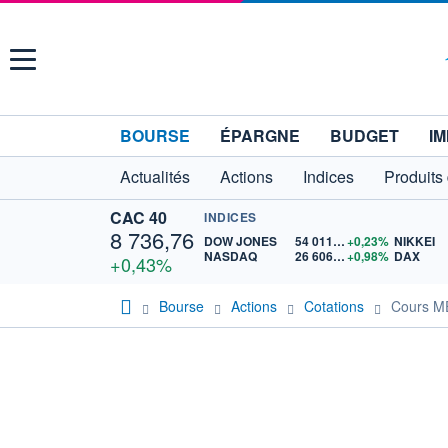
Menu
BOURSE
ÉPARGNE
BUDGET
IM
Actualités
Actions
Indices
Produits
CAC 40
INDICES
8 736,76
DOW JONES
54 011,08
+0,23%
NIKKEI
NASDAQ
26 606,81
+0,98%
DAX
+0,43%
Bourse
Actions
Cotations
Cours 