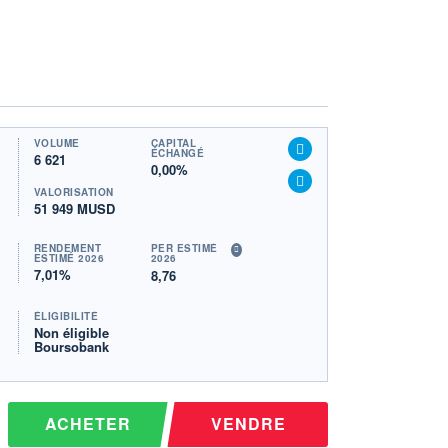
VOLUME
CAPITAL
ÉCHANGÉ
6 621
0,00%
VALORISATION
51 949 MUSD
RENDEMENT
PER ESTIMÉ
ESTIMÉ 2026
2026
7,01%
8,76
ÉLIGIBILITÉ
Non éligible
Boursobank
ACHETER
VENDRE