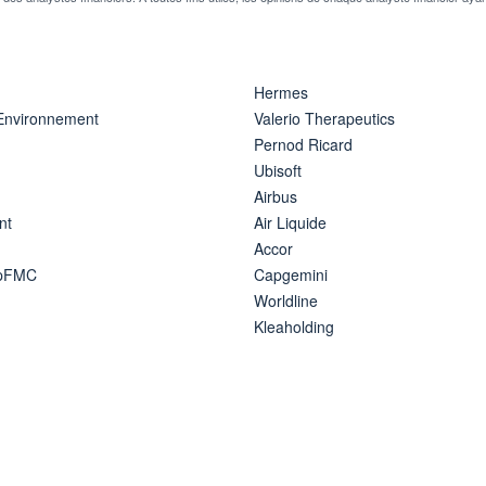
Hermes
 Environnement
Valerio Therapeutics
Pernod Ricard
Ubisoft
Airbus
nt
Air Liquide
Accor
ipFMC
Capgemini
Worldline
Kleaholding