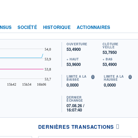
NSUS
SOCIÉTÉ
HISTORIQUE
ACTIONNAIRES
OUVERTURE
CLÔTURE
VEILLE
53,4900
54,0
53,7950
+ HAUT
+ BAS
53,9
53,9600
53,4900
53,8
LIMITE À LA
LIMITE À LA
53,7
BAISSE
HAUSSE
0,0000
0,0000
15h42
15h54
16h06
DERNIER
ÉCHANGE
07.08.26 /
16:07:40
DERNIÈRES TRANSACTIONS