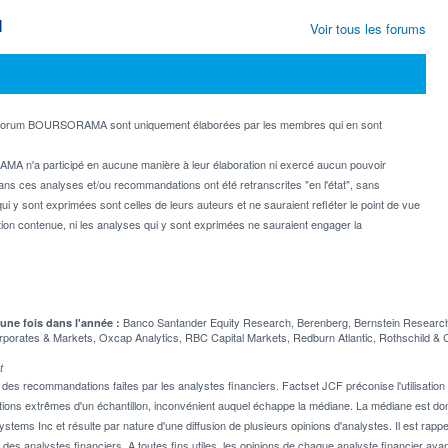
M
Voir tous les forums
e forum BOURSORAMA sont uniquement élaborées par les membres qui en sont
MA n'a participé en aucune manière à leur élaboration ni exercé aucun pouvoir
dans ces analyses et/ou recommandations ont été retranscrites "en l'état", sans
ui y sont exprimées sont celles de leurs auteurs et ne sauraient refléter le point de vue
on contenue, ni les analyses qui y sont exprimées ne sauraient engager la
Banco Santander Equity Research, Berenberg, Bernstein Research,
 une fois dans l'année :
rporates & Markets, Oxcap Analytics, RBC Capital Markets, Redburn Atlantic, Rothschild 
t
 recommandations faites par les analystes financiers. Factset JCF préconise l'utilisation 
tions extrêmes d'un échantillon, inconvénient auquel échappe la médiane. La médiane est donc
stems Inc et résulte par nature d'une diffusion de plusieurs opinions d'analystes. Il est 
n des analystes financiers. A toutes fins utiles, les opinions de chaque analyste financier aya