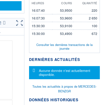
HEURES
COURS
QUANTITÉ
16:07:40
53,9500
220
16:07:30
53,9600
2 650
15:30:30
53,9100
100
.
15:30:00
53,4900
672
Consulter les dernières transactions de la
journée
DERNIÈRES ACTUALITÉS
Message d'information
Aucune donnée n'est actuellement
disponible.
Toutes les actualités à propos de MERCEDES-
BENZGR
DONNÉES HISTORIQUES