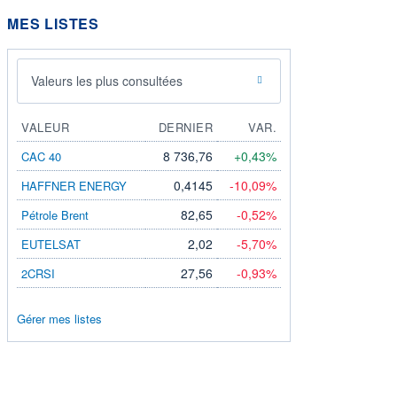
MES LISTES
Valeurs les plus consultées
VALEUR
DERNIER
VAR.
8 736,76
+0,43%
CAC 40
0,4145
-10,09%
HAFFNER ENERGY
82,65
-0,52%
Pétrole Brent
2,02
-5,70%
EUTELSAT
27,56
-0,93%
2CRSI
Gérer mes listes