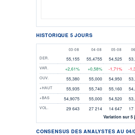
HISTORIQUE 5 JOURS
3 AUGUST
4 AUGUST
5 AUGUST
6
03-08
04-08
05-08
0
DER.
55,155
55,4755
54,525
53
VAR.
+2,61%
+0,58%
-1,71%
-1
OUV.
55,380
55,000
54,950
53
+HAUT
55,935
55,740
55,160
54
+BAS
54,9075
55,000
54,520
53
VOL.
29 643
27 214
14 647
17
Variation sur 5 
CONSENSUS DES ANALYSTES AU 04/0