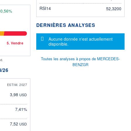
RSI14
52,3200
20,56%
DERNIÈRES ANALYSES
Message d'information
Aucune donnée n'est actuellement
5.
Vendre
disponible.
Toutes les analyses à propos de MERCEDES-
d.
BENZGR
/26
ESTIM. 2027
3,98
USD
7,41%
7,52
USD