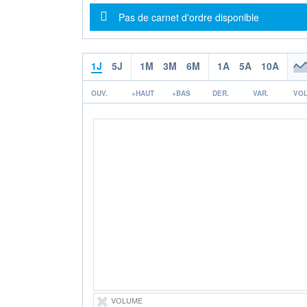
Message d'information
Pas de carnet d'ordre disponible
1J
5J
1M
3M
6M
1A
5A
10A
OUV.
+HAUT
+BAS
DER.
VAR.
VOL
VOLUME