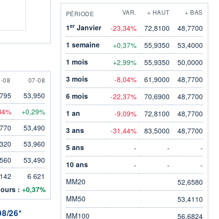
VAR.
+ HAUT
+ BAS
PÉRIODE
er
1
Janvier
-23,34%
72,8100
48,7700
1 semaine
+0,37%
55,9350
53,4000
1 mois
+2,99%
55,9350
50,0000
3 mois
-8,04%
61,9000
48,7700
 AUGUST
7 AUGUST
6-08
07-08
,795
53,950
6 mois
-22,37%
70,6900
48,7700
,34%
+0,29%
1 an
-9,09%
72,8100
48,7700
,770
53,490
3 ans
-31,44%
83,5000
48,7700
,320
53,960
5 ans
-
-
-
,560
53,490
10 ans
-
-
-
 142
6 621
MM20
52,6580
jours :
+0,37%
MM50
53,4110
8/26*
MM100
56,6824