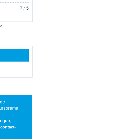
7,15
d.
 de
oursorama.
rique,
:
contact-