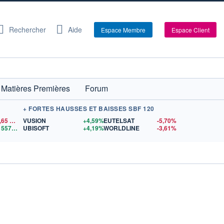
Rechercher
Aide
Espace Membre
Espace Client
Matières Premières
Forum
+ FORTES HAUSSES ET BAISSES SBF 120
,65
$US
VUSION
+4,59%
EUTELSAT
-5,70%
1,1557
$US
UBISOFT
+4,19%
WORLDLINE
-3,61%