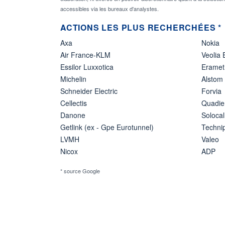
accessibles via les bureaux d'analystes.
ACTIONS LES PLUS RECHERCHÉES *
Axa
Nokia
Air France-KLM
Veolia
Essilor Luxxotica
Eramet
Michelin
Alstom
Schneider Electric
Forvia
Cellectis
Quadie
Danone
Solocal
Getlink (ex - Gpe Eurotunnel)
Techn
LVMH
Valeo
Nicox
ADP
* source Google