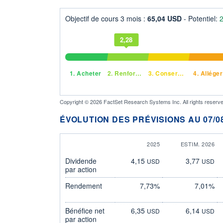
Objectif de cours 3 mois :
65,04 USD
- Potentiel:
2,28
1.
Acheter
2.
Renforcer
3.
Conserver
4.
Alléger
Copyright © 2026 FactSet Research Systems Inc. All rights reserve
ÉVOLUTION DES PRÉVISIONS AU 07/08
2025
ESTIM. 2026
Dividende
4,15
3,77
USD
USD
par action
Rendement
7,73%
7,01%
Bénéfice net
6,35
6,14
USD
USD
par action