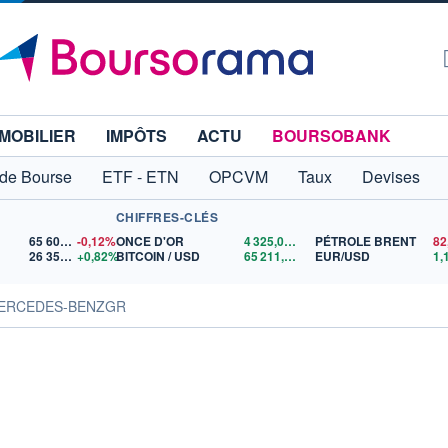
MOBILIER
IMPÔTS
ACTU
BOURSOBANK
 de Bourse
ETF - ETN
OPCVM
Taux
Devises
CHIFFRES-CLÉS
65 606,71
-0,12%
ONCE D'OR
4 325,02
$US
PÉTROLE BRENT
82
26 353,67
+0,82%
BITCOIN / USD
65 211,99
$US
EUR/USD
MERCEDES-BENZGR