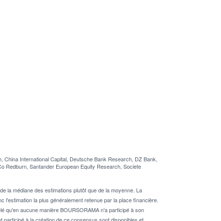
 China International Capital, Deutsche Bank Research, DZ Bank,
& Co Redburn, Santander European Equity Research, Societe
de la médiane des estimations plutôt que de la moyenne. La
 l'estimation la plus généralement retenue par la place financière.
rappelé qu'en aucune manière BOURSORAMA n'a participé à son
nt participé à la création de ce consensus sont disponibles et