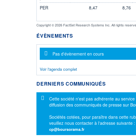
PER
8,47
8,76
Copyright © 2026 FactSet Research Systems Inc. All rights reserve
ÉVÈNEMENTS
Message d'information
Pas d'évènement en cours
Voir l'agenda complet
DERNIERS COMMUNIQUÉS
Message d'information
Cette société n'est pas adhérente au service
diffusion des communiqués de presse sur B
Sociétés cotées, pour paraître dans cette rub
veuillez nous contacter à l'adresse suivante 
cp@boursorama.fr