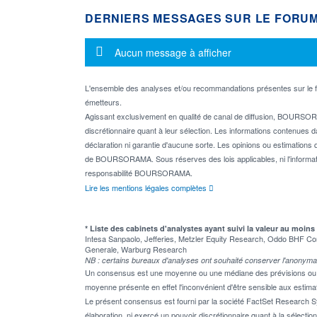
DERNIERS MESSAGES SUR LE FORU
Message d'information
Aucun message à afficher
L'ensemble des analyses et/ou recommandations présentes sur l
émetteurs.
Agissant exclusivement en qualité de canal de diffusion, BOURSORA
discrétionnaire quant à leur sélection. Les informations contenues 
déclaration ni garantie d'aucune sorte. Les opinions ou estimations q
de BOURSORAMA. Sous réserves des lois applicables, ni l'informati
responsabilité BOURSORAMA.
Lire les mentions légales complètes
* Liste des cabinets d'analystes ayant suivi la valeur au moins
Intesa Sanpaolo, Jefferies, Metzler Equity Research, Oddo BHF Co
Generale, Warburg Research
NB : certains bureaux d'analyses ont souhaité conserver l'anonyma
Un consensus est une moyenne ou une médiane des prévisions ou des
moyenne présente en effet l'inconvénient d'être sensible aux estima
Le présent consensus est fourni par la société FactSet Research Sy
élaboration, ni exercé un pouvoir discrétionnaire quant à la sélectio