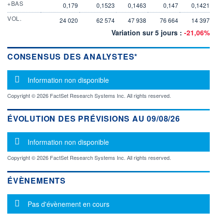
+BAS
0,179
0,1523
0,1463
0,147
0,1421
VOL.
24 020
62 574
47 938
76 664
14 397
Variation sur 5 jours :
-21,06%
CONSENSUS DES ANALYSTES*
Message d'information
Information non disponible
Copyright © 2026 FactSet Research Systems Inc. All rights reserved.
ÉVOLUTION DES PRÉVISIONS AU 09/08/26
Message d'information
Information non disponible
Copyright © 2026 FactSet Research Systems Inc. All rights reserved.
ÉVÈNEMENTS
Message d'information
Pas d'évènement en cours