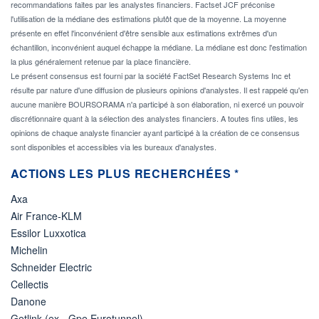
recommandations faites par les analystes financiers. Factset JCF préconise
l'utilisation de la médiane des estimations plutôt que de la moyenne. La moyenne
présente en effet l'inconvénient d'être sensible aux estimations extrêmes d'un
échantillon, inconvénient auquel échappe la médiane. La médiane est donc l'estimation
la plus généralement retenue par la place financière.
Le présent consensus est fourni par la société FactSet Research Systems Inc et
résulte par nature d'une diffusion de plusieurs opinions d'analystes. Il est rappelé qu'en
aucune manière BOURSORAMA n'a participé à son élaboration, ni exercé un pouvoir
discrétionnaire quant à la sélection des analystes financiers. A toutes fins utiles, les
opinions de chaque analyste financier ayant participé à la création de ce consensus
sont disponibles et accessibles via les bureaux d'analystes.
ACTIONS LES PLUS RECHERCHÉES *
Axa
Air France-KLM
Essilor Luxxotica
Michelin
Schneider Electric
Cellectis
Danone
Getlink (ex - Gpe Eurotunnel)