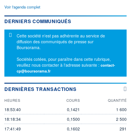
Voir l'agenda complet
DERNIERS COMMUNIQUÉS
Message d'information
Cette société n'est pas adhérente au service de
diffusion des communiqués de presse sur
Boursorama.
Sociétés cotées, pour paraître dans cette rubrique,
veuillez nous contacter à l'adresse suivante :
contact-
cp@boursorama.fr
DERNIÈRES TRANSACTIONS
HEURES
COURS
QUANTITÉ
18:53:40
0,1421
1 600
18:18:34
0,1500
2 500
17:41:49
0,1602
291