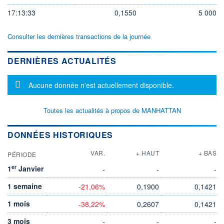
17:13:33
0,1550
5 000
Consulter les dernières transactions de la journée
DERNIÈRES ACTUALITÉS
Message d'information
Aucune donnée n'est actuellement disponible.
Toutes les actualités à propos de MANHATTAN
DONNÉES HISTORIQUES
VAR.
+ HAUT
+ BAS
PÉRIODE
er
1
Janvier
-
-
-
1 semaine
-21,06%
0,1900
0,1421
1 mois
-38,22%
0,2607
0,1421
3 mois
-
-
-