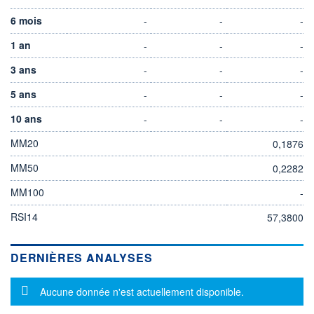
6 mois
-
-
-
1 an
-
-
-
3 ans
-
-
-
5 ans
-
-
-
10 ans
-
-
-
MM20
0,1876
MM50
0,2282
MM100
-
RSI14
57,3800
DERNIÈRES ANALYSES
Message d'information
Aucune donnée n'est actuellement disponible.