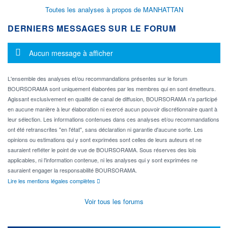
Toutes les analyses à propos de MANHATTAN
DERNIERS MESSAGES SUR LE FORUM
Message d'information
Aucun message à afficher
L'ensemble des analyses et/ou recommandations présentes sur le forum
BOURSORAMA sont uniquement élaborées par les membres qui en sont émetteurs.
Agissant exclusivement en qualité de canal de diffusion, BOURSORAMA n'a participé
en aucune manière à leur élaboration ni exercé aucun pouvoir discrétionnaire quant à
leur sélection. Les informations contenues dans ces analyses et/ou recommandations
ont été retranscrites "en l'état", sans déclaration ni garantie d'aucune sorte. Les
opinions ou estimations qui y sont exprimées sont celles de leurs auteurs et ne
sauraient refléter le point de vue de BOURSORAMA. Sous réserves des lois
applicables, ni l'information contenue, ni les analyses qui y sont exprimées ne
sauraient engager la responsabilité BOURSORAMA.
Lire les mentions légales complètes
Voir tous les forums