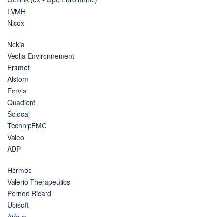
LVMH
Nicox
Nokia
Veolia Environnement
Eramet
Alstom
Forvia
Quadient
Solocal
TechnipFMC
Valeo
ADP
Hermes
Valerio Therapeutics
Pernod Ricard
Ubisoft
Airbus