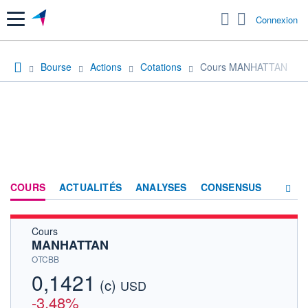
Menu
Connexion
Bourse
Actions
Cotations
Cours MANHATTAN
COURS
ACTUALITÉS
ANALYSES
CONSENSUS
Cours
SOCIÉTÉ
MANHATTAN
HISTORIQUE
OTCBB
0,1421
(c)
ACTIONNAIRES
USD
-3,48%