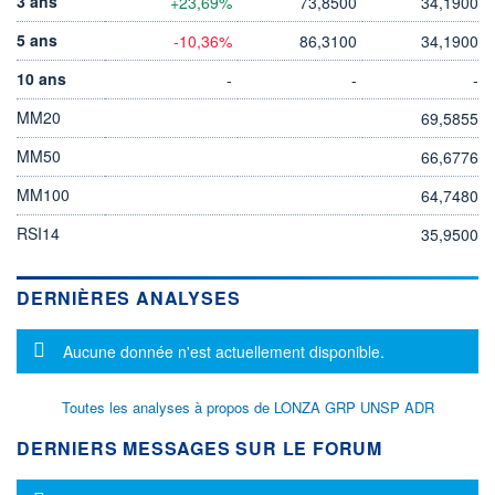
3 ans
+23,69%
73,8500
34,1900
5 ans
-10,36%
86,3100
34,1900
10 ans
-
-
-
MM20
69,5855
MM50
66,6776
MM100
64,7480
RSI14
35,9500
DERNIÈRES ANALYSES
Message d'information
Aucune donnée n'est actuellement disponible.
Toutes les analyses à propos de LONZA GRP UNSP ADR
DERNIERS MESSAGES SUR LE FORUM