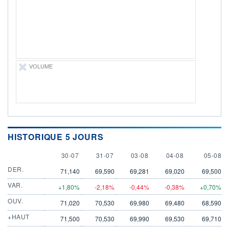
38 284 MUSD
LIMITE À LA
LIMITE À LA
BAISSE
HAUSSE
0,0000
0,0000
RENDEMENT
PER ESTIMÉ
ESTIMÉ 2026
2026
0,97%
31,29
VOLUME
DERNIER
ÉCHANGE
05.08.26 / 22:00:01
ÉLIGIBILITÉ
Non éligible
Boursobank
HISTORIQUE 5 JOURS
+ PORTEFEUILLE
+ LISTE
30 JULY
31 JULY
3 AUGUST
4 AUGUST
5 AUGU
30-07
31-07
03-08
04-08
05-08
DER.
71,140
69,590
69,281
69,020
69,500
VAR.
+1,80%
-2,18%
-0,44%
-0,38%
+0,70%
OUV.
71,020
70,530
69,980
69,480
68,590
+HAUT
71,500
70,530
69,990
69,530
69,710