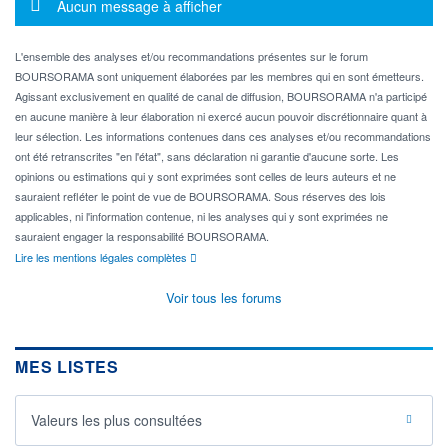
Message d'information
Aucun message à afficher
L'ensemble des analyses et/ou recommandations présentes sur le forum
BOURSORAMA sont uniquement élaborées par les membres qui en sont émetteurs.
Agissant exclusivement en qualité de canal de diffusion, BOURSORAMA n'a participé
en aucune manière à leur élaboration ni exercé aucun pouvoir discrétionnaire quant à
leur sélection. Les informations contenues dans ces analyses et/ou recommandations
ont été retranscrites "en l'état", sans déclaration ni garantie d'aucune sorte. Les
opinions ou estimations qui y sont exprimées sont celles de leurs auteurs et ne
sauraient refléter le point de vue de BOURSORAMA. Sous réserves des lois
applicables, ni l'information contenue, ni les analyses qui y sont exprimées ne
sauraient engager la responsabilité BOURSORAMA.
Lire les mentions légales complètes
Voir tous les forums
MES LISTES
Valeurs les plus consultées