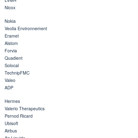
Nicox
Nokia
Veolia Environnement
Eramet
Alstom
Forvia
Quadient
Solocal
TechnipFMC
Valeo
ADP
Hermes
Valerio Therapeutics
Pernod Ricard
Ubisoft
Airbus
Air Liquide