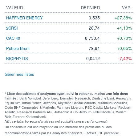
VALEUR
DERNIER
VAR.
0,535
+27,38%
HAFFNER ENERGY
28,74
+4,13%
2CRSI
8 730,4
+0,70%
CAC 40
79,94
+0,65%
Pétrole Brent
0,0412
-7,42%
BIOPHYTIS
Gérer mes listes
* Liste des cabinets d'analystes ayant suivi la valeur au moins une fois dans
Bank Vontobel, Berenberg, Bernstein Research, Deutsche Bank Research,
l'année :
Equita Sim, Intron Health, Jefferies, KeyBanc Capital Markets, Mirabaud Securities,
Oddo BHF Corporates & Markets, Panmure Liberum, RBC Capital Markets, Redburn
Atlantic, Research Partners AG, Rothschild & Co Redburn, Stifel Nicolaus, William
Blair, Zurcher Kantonalbank
NB : certains bureaux d'analyses ont souhaité conserver l'anonymat
Un consensus est une moyenne ou une médiane des prévisions ou des
recommandations faites par les analystes financiers. Factset JCF préconise