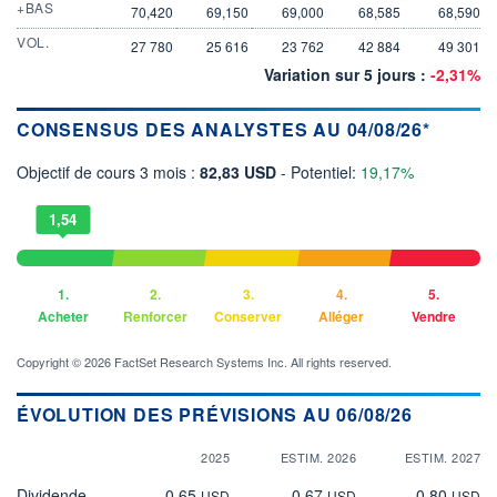
+BAS
70,420
69,150
69,000
68,585
68,590
VOL.
27 780
25 616
23 762
42 884
49 301
Variation sur 5 jours :
-2,31%
CONSENSUS DES ANALYSTES AU 04/08/26*
Objectif de cours 3 mois :
82,83 USD
- Potentiel:
19,17%
1,54
1.
2.
3.
4.
5.
Acheter
Renforcer
Conserver
Alléger
Vendre
Copyright © 2026 FactSet Research Systems Inc. All rights reserved.
ÉVOLUTION DES PRÉVISIONS AU 06/08/26
2025
ESTIM. 2026
ESTIM. 2027
Dividende
0,65
0,67
0,80
USD
USD
USD