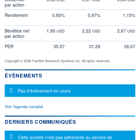
par action
Rendement
0,93%
0,97%
1,15%
Bénéfice net
1,95
2,22
2,67
USD
USD
USD
par action
PER
35,57
31,29
26,07
Copyright © 2026 FactSet Research Systems Inc. All rights reserved.
ÉVÈNEMENTS
Message d'information
Pas d'évènement en cours
Voir l'agenda complet
DERNIERS COMMUNIQUÉS
Message d'information
Cette société n'est pas adhérente au service de