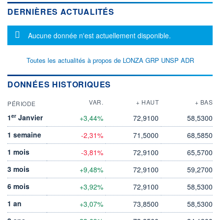
DERNIÈRES ACTUALITÉS
Message d'information
Aucune donnée n'est actuellement disponible.
Toutes les actualités à propos de LONZA GRP UNSP ADR
DONNÉES HISTORIQUES
VAR.
+ HAUT
+ BAS
PÉRIODE
er
1
Janvier
+3,44%
72,9100
58,5300
1 semaine
-2,31%
71,5000
68,5850
1 mois
-3,81%
72,9100
65,5700
3 mois
+9,48%
72,9100
59,2700
6 mois
+3,92%
72,9100
58,5300
1 an
+3,07%
73,8500
58,5300