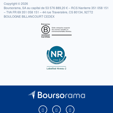
Copyright © 2026
Boursorama, SA au capital de 53 576 889,20 € – RCS Nanterre 351 058 151
– TVA FR 69 351 058 151 – 44 rue Traversière, CS 80134, 92772
BOULOGNE BILLANCOURT CEDEX
Boursorama sur Facebook
Boursorama sur X
Boursorama sur Youtu