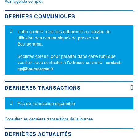
Voir l'agenda complet
DERNIERS COMMUNIQUÉS
Message d'information
Cette société n'est pas adhérente au service de
diffusion des communiqués de presse sur
Boursorama.
Sociétés cotées, pour paraître dans cette rubrique,
veuillez nous contacter à l'adresse suivante :
contact-
cp@boursorama.fr
DERNIÈRES TRANSACTIONS
Message d'information
Pas de transaction disponible
Consulter les dernières transactions de la journée
DERNIÈRES ACTUALITÉS