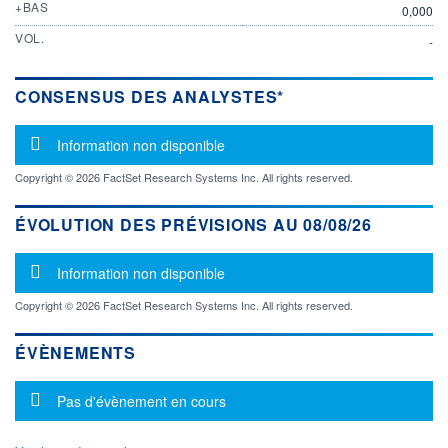
+BAS
0,000
VOL.
-
CONSENSUS DES ANALYSTES*
Message d'information
Information non disponible
Copyright © 2026 FactSet Research Systems Inc. All rights reserved.
ÉVOLUTION DES PRÉVISIONS AU 08/08/26
Message d'information
Information non disponible
Copyright © 2026 FactSet Research Systems Inc. All rights reserved.
ÉVÈNEMENTS
Message d'information
Pas d'évènement en cours