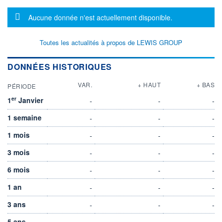
Message d'information
Aucune donnée n'est actuellement disponible.
Toutes les actualités à propos de LEWIS GROUP
DONNÉES HISTORIQUES
VAR.
+ HAUT
+ BAS
PÉRIODE
er
1
Janvier
-
-
-
1 semaine
-
-
-
1 mois
-
-
-
3 mois
-
-
-
6 mois
-
-
-
1 an
-
-
-
3 ans
-
-
-
5 ans
-
-
-