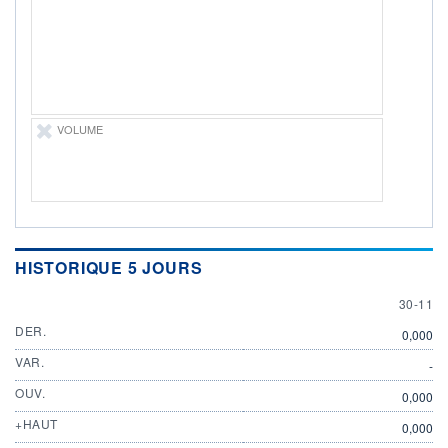
ÉLIGIBILITÉ
Non éligible
Boursobank
+ PORTEFEUILLE
+ LISTE
VOLUME
HISTORIQUE 5 JOURS
30 NOV
30-11
DER.
0,000
VAR.
-
OUV.
0,000
+HAUT
0,000