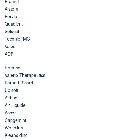
Eramet
Alstom
Forvia
Quadient
Solocal
TechnipFMC
Valeo
ADP
Hermes
Valerio Therapeutics
Pernod Ricard
Ubisoft
Airbus
Air Liquide
Accor
Capgemini
Worldline
Kleaholding