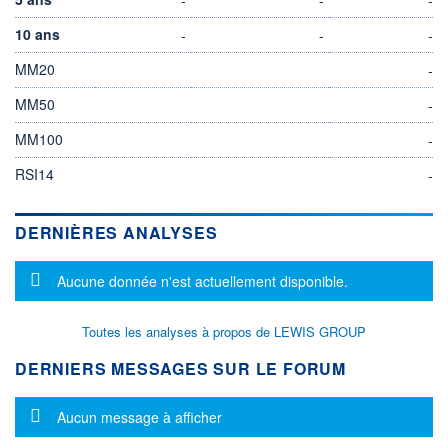
10 ans
-
-
-
MM20
-
MM50
-
MM100
-
RSI14
-
DERNIÈRES ANALYSES
Message d'information
Aucune donnée n'est actuellement disponible.
Toutes les analyses à propos de LEWIS GROUP
DERNIERS MESSAGES SUR LE FORUM
Message d'information
Aucun message à afficher