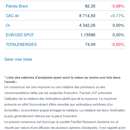
82,35
-0,88%
Pétrole Brent
8 714,93
+0,17%
CAC 40
4 342,26
0,00%
Or
1,15586
0,00%
EUR/USD SPOT
74,09
-0,60%
TOTALENERGIES
Gérer mes listes
* Liste des cabinets d'analystes ayant suivi la valeur au moins une fois dans
l'année :
Un consensus est une moyenne ou une médiane des prévisions ou des
recommandations faites par les analystes financiers. Factset JCF préconise
l'utilisation de la médiane des estimations plutôt que de la moyenne. La moyenne
présente en effet l'inconvénient d'être sensible aux estimations extrêmes d'un
échantillon, inconvénient auquel échappe la médiane. La médiane est donc l'estimation
la plus généralement retenue par la place financière.
Le présent consensus est fourni par la société FactSet Research Systems Inc et
résulte par nature d'une diffusion de plusieurs opinions d'analystes. Il est rappelé qu'en