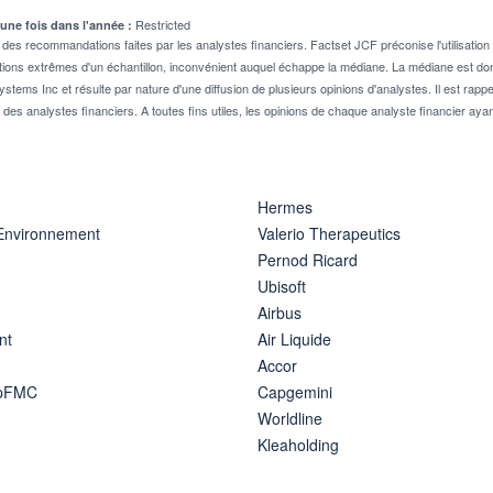
Restricted
 une fois dans l'année :
 recommandations faites par les analystes financiers. Factset JCF préconise l'utilisation 
tions extrêmes d'un échantillon, inconvénient auquel échappe la médiane. La médiane est donc
stems Inc et résulte par nature d'une diffusion de plusieurs opinions d'analystes. Il est 
n des analystes financiers. A toutes fins utiles, les opinions de chaque analyste financier aya
Hermes
 Environnement
Valerio Therapeutics
Pernod Ricard
Ubisoft
Airbus
nt
Air Liquide
Accor
ipFMC
Capgemini
Worldline
Kleaholding