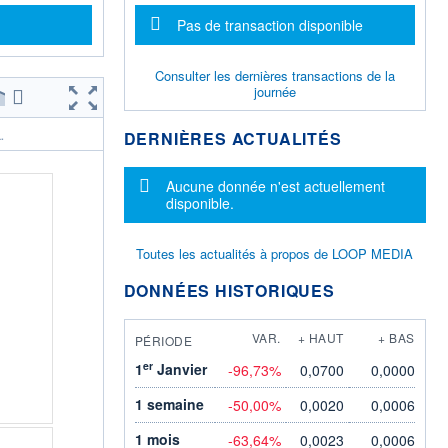
Message d'information
Pas de transaction disponible
Consulter les dernières transactions de la
journée
DERNIÈRES ACTUALITÉS
.
Message d'information
Aucune donnée n'est actuellement
disponible.
Toutes les actualités à propos de LOOP MEDIA
DONNÉES HISTORIQUES
VAR.
+ HAUT
+ BAS
PÉRIODE
er
1
Janvier
-96,73%
0,0700
0,0000
1 semaine
-50,00%
0,0020
0,0006
1 mois
-63,64%
0,0023
0,0006