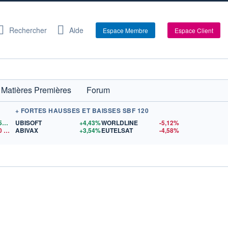
Rechercher
Aide
Espace Membre
Espace Client
Matières Premières
Forum
+ FORTES HAUSSES ET BAISSES SBF 120
1,1559
$US
UBISOFT
+4,43%
WORLDLINE
-5,12%
0
$US
ABIVAX
+3,54%
EUTELSAT
-4,58%