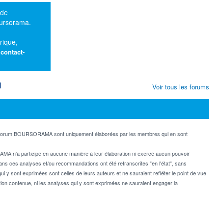
 de
oursorama.
rique,
:
contact-
M
Voir tous les forums
e forum BOURSORAMA sont uniquement élaborées par les membres qui en sont
MA n'a participé en aucune manière à leur élaboration ni exercé aucun pouvoir
dans ces analyses et/ou recommandations ont été retranscrites "en l'état", sans
ui y sont exprimées sont celles de leurs auteurs et ne sauraient refléter le point de vue
on contenue, ni les analyses qui y sont exprimées ne sauraient engager la