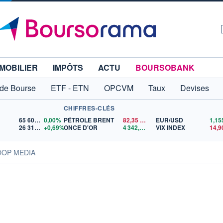
MOBILIER
IMPÔTS
ACTU
BOURSOBANK
 de Bourse
ETF - ETN
OPCVM
Taux
Devises
CHIFFRES-CLÉS
65 606,71
0,00%
PÉTROLE BRENT
82,35
$US
EUR/USD
26 319,45
+0,69%
ONCE D'OR
4 342,26
$US
VIX INDEX
14,9
OOP MEDIA