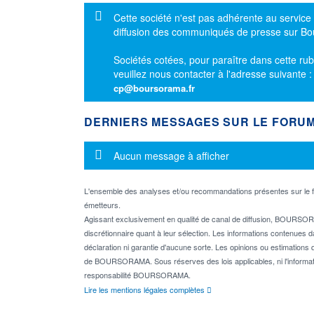
Message d'information
Cette société n'est pas adhérente au service
diffusion des communiqués de presse sur B
Sociétés cotées, pour paraître dans cette rub
veuillez nous contacter à l'adresse suivante 
cp@boursorama.fr
DERNIERS MESSAGES SUR LE FORU
Message d'information
Aucun message à afficher
L'ensemble des analyses et/ou recommandations présentes sur l
émetteurs.
Agissant exclusivement en qualité de canal de diffusion, BOURSORA
discrétionnaire quant à leur sélection. Les informations contenues 
déclaration ni garantie d'aucune sorte. Les opinions ou estimations q
de BOURSORAMA. Sous réserves des lois applicables, ni l'informati
responsabilité BOURSORAMA.
Lire les mentions légales complètes