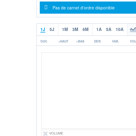
Message d'information
Pas de carnet d'ordre disponible
1J
5J
1M
3M
6M
1A
5A
10A
OUV.
+HAUT
+BAS
DER.
VAR.
VOL
VOLUME