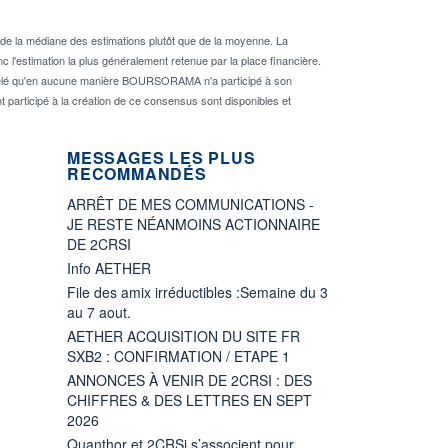
de la médiane des estimations plutôt que de la moyenne. La
 l'estimation la plus généralement retenue par la place financière.
rappelé qu'en aucune manière BOURSORAMA n'a participé à son
nt participé à la création de ce consensus sont disponibles et
MESSAGES LES PLUS
RECOMMANDÉS
ARRÊT DE MES COMMUNICATIONS -
JE RESTE NÉANMOINS ACTIONNAIRE
DE 2CRSI
Info AETHER
File des amix irréductibles :Semaine du 3
au 7 aout.
AETHER ACQUISITION DU SITE FR
SXB2 : CONFIRMATION / ETAPE 1
ANNONCES À VENIR DE 2CRSI : DES
CHIFFRES & DES LETTRES EN SEPT
2026
Quanthor et 2CRSi s’associent pour