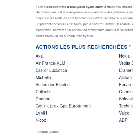
* Liste des cabinets d'analystes ayant suivi la valeur au moins
Un consensus est une moyenne ou une médiane des prévisions ou des
moyenne présente en effet l'inconvénient d'être sensible aux estima
Le présent consensus est fourni par la société FactSet Research Sy
élaboration, ni exercé un pouvoir discrétionnaire quant à la sélectio
accessibles via les bureaux d'analystes.
ACTIONS LES PLUS RECHERCHÉES *
Axa
Nokia
Air France-KLM
Veolia
Essilor Luxxotica
Eramet
Michelin
Alstom
Schneider Electric
Forvia
Cellectis
Quadie
Danone
Solocal
Getlink (ex - Gpe Eurotunnel)
Techn
LVMH
Valeo
Nicox
ADP
* source Google