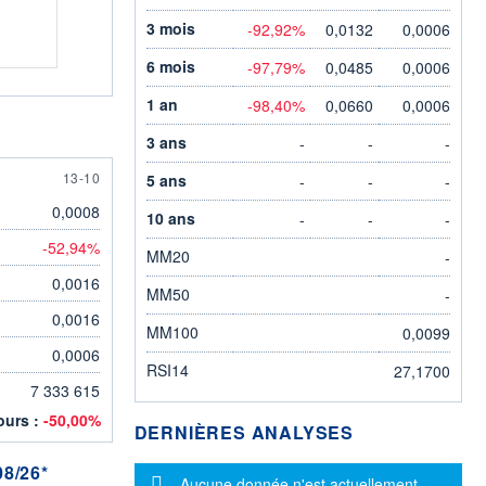
3 mois
-92,92%
0,0132
0,0006
6 mois
-97,79%
0,0485
0,0006
1 an
-98,40%
0,0660
0,0006
3 ans
-
-
-
13 OCTOBER
13-10
5 ans
-
-
-
0,0008
10 ans
-
-
-
-52,94%
MM20
-
0,0016
MM50
-
0,0016
MM100
0,0099
0,0006
RSI14
27,1700
7 333 615
jours :
-50,00%
DERNIÈRES ANALYSES
8/26*
Message d'information
Aucune donnée n'est actuellement