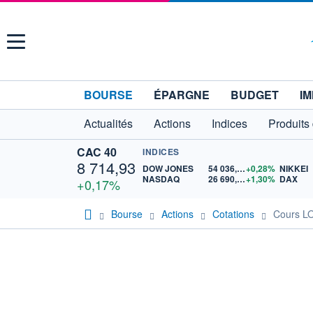
Menu
BOURSE
ÉPARGNE
BUDGET
IM
Actualités
Actions
Indices
Produits
CAC 40
INDICES
8 714,93
DOW JONES
54 036,93
+0,28%
NIKKEI
NASDAQ
26 690,62
+1,30%
DAX
+0,17%
Bourse
Actions
Cotations
Cours L