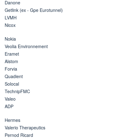
Danone
Getlink (ex - Gpe Eurotunnel)
LVMH
Nicox
Nokia
Veolia Environnement
Eramet
Alstom
Forvia
Quadient
Solocal
TechnipFMC
Valeo
ADP
Hermes
Valerio Therapeutics
Pernod Ricard