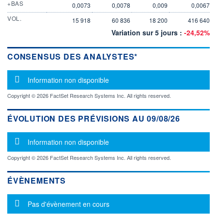
+BAS
0,0073
0,0078
0,009
0,0067
VOL.
15 918
60 836
18 200
416 640
Variation sur 5 jours :
-24,52%
CONSENSUS DES ANALYSTES*
Message d'information
Information non disponible
Copyright © 2026 FactSet Research Systems Inc. All rights reserved.
ÉVOLUTION DES PRÉVISIONS AU 09/08/26
Message d'information
Information non disponible
Copyright © 2026 FactSet Research Systems Inc. All rights reserved.
ÉVÈNEMENTS
Message d'information
Pas d'évènement en cours