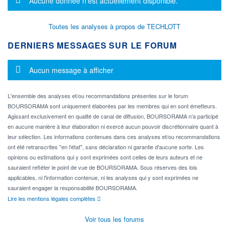
Aucune donnée n'est actuellement disponible.
Toutes les analyses à propos de TECHLOTT
DERNIERS MESSAGES SUR LE FORUM
Message d'information
Aucun message à afficher
L'ensemble des analyses et/ou recommandations présentes sur le forum
BOURSORAMA sont uniquement élaborées par les membres qui en sont émetteurs.
Agissant exclusivement en qualité de canal de diffusion, BOURSORAMA n'a participé
en aucune manière à leur élaboration ni exercé aucun pouvoir discrétionnaire quant à
leur sélection. Les informations contenues dans ces analyses et/ou recommandations
ont été retranscrites "en l'état", sans déclaration ni garantie d'aucune sorte. Les
opinions ou estimations qui y sont exprimées sont celles de leurs auteurs et ne
sauraient refléter le point de vue de BOURSORAMA. Sous réserves des lois
applicables, ni l'information contenue, ni les analyses qui y sont exprimées ne
sauraient engager la responsabilité BOURSORAMA.
Lire les mentions légales complètes
Voir tous les forums