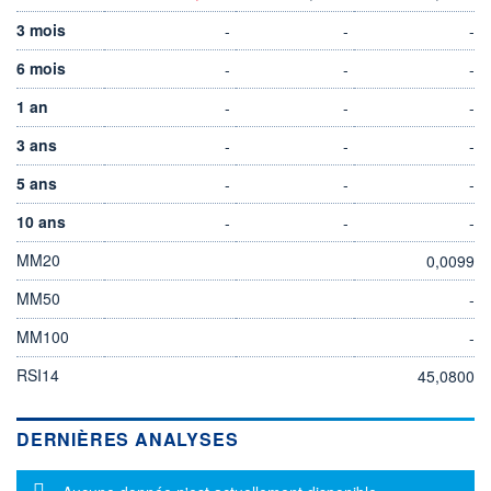
3 mois
-
-
-
6 mois
-
-
-
1 an
-
-
-
3 ans
-
-
-
5 ans
-
-
-
10 ans
-
-
-
MM20
0,0099
MM50
-
MM100
-
RSI14
45,0800
DERNIÈRES ANALYSES
Message d'information