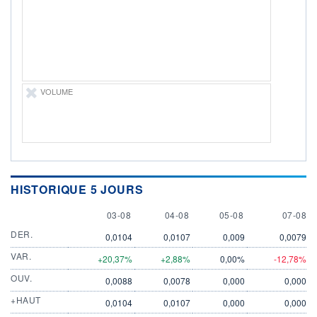
LIMITE À LA
LIMITE À LA
BAISSE
HAUSSE
0,0000
0,0000
RENDEMENT
PER ESTIMÉ
ESTIMÉ 2026
2026
-
-
DERNIER
VOLUME
ÉCHANGE
07.08.26 / 21:11:41
ÉLIGIBILITÉ
Non éligible
Boursobank
+ PORTEFEUILLE
+ LISTE
HISTORIQUE 5 JOURS
3 AUGUST
4 AUGUST
5 AUGUST
7 AUGU
03-08
04-08
05-08
07-08
DER.
0,0104
0,0107
0,009
0,0079
VAR.
+20,37%
+2,88%
0,00%
-12,78%
OUV.
0,0088
0,0078
0,000
0,000
+HAUT
0,0104
0,0107
0,000
0,000