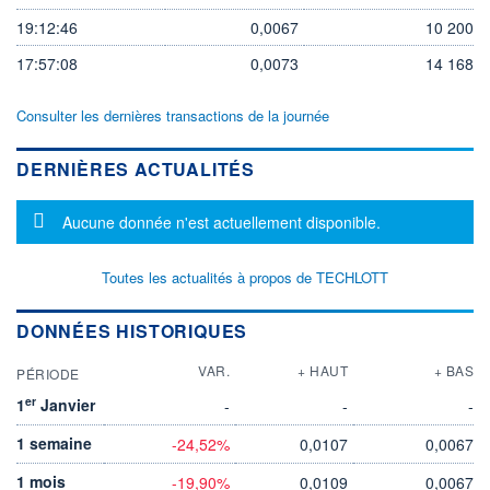
19:12:46
0,0067
10 200
17:57:08
0,0073
14 168
Consulter les dernières transactions de la journée
DERNIÈRES ACTUALITÉS
Message d'information
Aucune donnée n'est actuellement disponible.
Toutes les actualités à propos de TECHLOTT
DONNÉES HISTORIQUES
VAR.
+ HAUT
+ BAS
PÉRIODE
er
1
Janvier
-
-
-
1 semaine
-24,52%
0,0107
0,0067
1 mois
-19,90%
0,0109
0,0067