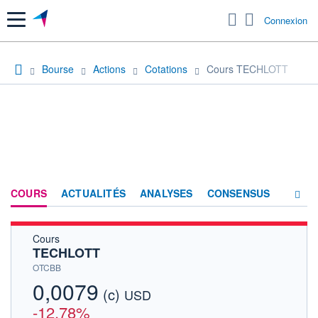
Menu
Connexion
Bourse
Actions
Cotations
Cours TECHLOTT
COURS
ACTUALITÉS
ANALYSES
CONSENSUS
Cours
SOCIÉTÉ
TECHLOTT
HISTORIQUE
OTCBB
0,0079
(c)
ACTIONNAIRES
USD
-12,78%