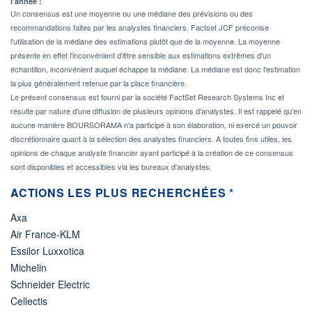
l'année :
Un consensus est une moyenne ou une médiane des prévisions ou des
recommandations faites par les analystes financiers. Factset JCF préconise
l'utilisation de la médiane des estimations plutôt que de la moyenne. La moyenne
présente en effet l'inconvénient d'être sensible aux estimations extrêmes d'un
échantillon, inconvénient auquel échappe la médiane. La médiane est donc l'estimation
la plus généralement retenue par la place financière.
Le présent consensus est fourni par la société FactSet Research Systems Inc et
résulte par nature d'une diffusion de plusieurs opinions d'analystes. Il est rappelé qu'en
aucune manière BOURSORAMA n'a participé à son élaboration, ni exercé un pouvoir
discrétionnaire quant à la sélection des analystes financiers. A toutes fins utiles, les
opinions de chaque analyste financier ayant participé à la création de ce consensus
sont disponibles et accessibles via les bureaux d'analystes.
ACTIONS LES PLUS RECHERCHÉES *
Axa
Air France-KLM
Essilor Luxxotica
Michelin
Schneider Electric
Cellectis