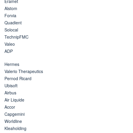
Eramet
Alstom
Forvia
Quadient
Solocal
TechnipFMC
Valeo
ADP
Hermes
Valerio Therapeutics
Pernod Ricard
Ubisoft
Airbus
Air Liquide
Accor
Capgemini
Worldline
Kleaholding