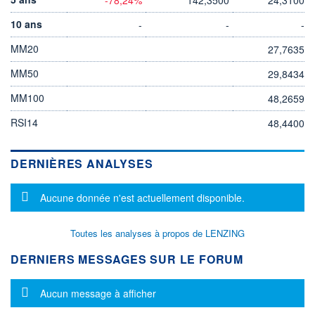
10 ans
-
-
-
MM20
27,7635
MM50
29,8434
MM100
48,2659
RSI14
48,4400
DERNIÈRES ANALYSES
Message d'information
Aucune donnée n'est actuellement disponible.
Toutes les analyses à propos de LENZING
DERNIERS MESSAGES SUR LE FORUM
Message d'information
Aucun message à afficher