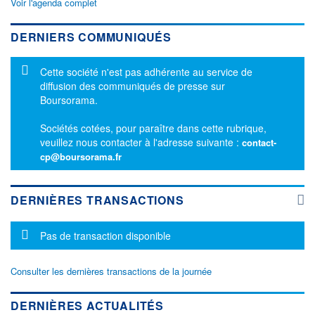
Voir l'agenda complet
DERNIERS COMMUNIQUÉS
Message d'information
Cette société n'est pas adhérente au service de
diffusion des communiqués de presse sur
Boursorama.
Sociétés cotées, pour paraître dans cette rubrique,
veuillez nous contacter à l'adresse suivante :
contact-
cp@boursorama.fr
DERNIÈRES TRANSACTIONS
Message d'information
Pas de transaction disponible
Consulter les dernières transactions de la journée
DERNIÈRES ACTUALITÉS