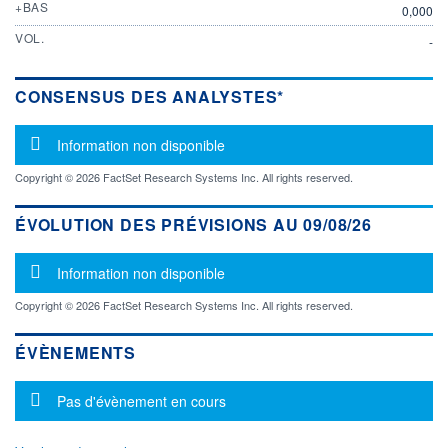
+BAS
0,000
VOL.
-
CONSENSUS DES ANALYSTES*
Message d'information
Information non disponible
Copyright © 2026 FactSet Research Systems Inc. All rights reserved.
ÉVOLUTION DES PRÉVISIONS AU 09/08/26
Message d'information
Information non disponible
Copyright © 2026 FactSet Research Systems Inc. All rights reserved.
ÉVÈNEMENTS
Message d'information
Pas d'évènement en cours