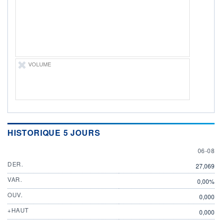
06.08.26 / 19:04:34
ÉLIGIBILITÉ
Non éligible
Boursobank
+ PORTEFEUILLE
+ LISTE
VOLUME
HISTORIQUE 5 JOURS
6 AUGU
06-08
DER.
27,069
VAR.
0,00%
OUV.
0,000
+HAUT
0,000