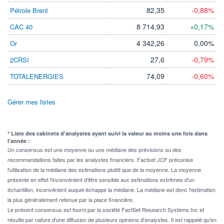
82,35
-0,88%
Pétrole Brent
8 714,93
+0,17%
CAC 40
4 342,26
0,00%
Or
27,6
-0,79%
2CRSI
74,09
-0,60%
TOTALENERGIES
Gérer mes listes
* Liste des cabinets d'analystes ayant suivi la valeur au moins une fois dans
l'année :
Un consensus est une moyenne ou une médiane des prévisions ou des
recommandations faites par les analystes financiers. Factset JCF préconise
l'utilisation de la médiane des estimations plutôt que de la moyenne. La moyenne
présente en effet l'inconvénient d'être sensible aux estimations extrêmes d'un
échantillon, inconvénient auquel échappe la médiane. La médiane est donc l'estimation
la plus généralement retenue par la place financière.
Le présent consensus est fourni par la société FactSet Research Systems Inc et
résulte par nature d'une diffusion de plusieurs opinions d'analystes. Il est rappelé qu'en