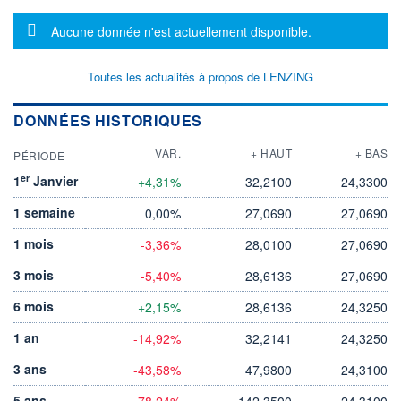
Message d'information
Aucune donnée n'est actuellement disponible.
Toutes les actualités à propos de LENZING
DONNÉES HISTORIQUES
VAR.
+ HAUT
+ BAS
PÉRIODE
er
1
Janvier
+4,31%
32,2100
24,3300
1 semaine
0,00%
27,0690
27,0690
1 mois
-3,36%
28,0100
27,0690
3 mois
-5,40%
28,6136
27,0690
6 mois
+2,15%
28,6136
24,3250
1 an
-14,92%
32,2141
24,3250
3 ans
-43,58%
47,9800
24,3100
5 ans
-78,24%
142,3500
24,3100