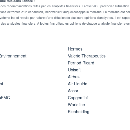
 une fois dans l'année :
 recommandations faites par les analystes financiers. Factset JCF préconise l'utilisation 
tions extrêmes d'un échantillon, inconvénient auquel échappe la médiane. La médiane est donc
stems Inc et résulte par nature d'une diffusion de plusieurs opinions d'analystes. Il est 
n des analystes financiers. A toutes fins utiles, les opinions de chaque analyste financier aya
Hermes
 Environnement
Valerio Therapeutics
Pernod Ricard
Ubisoft
Airbus
nt
Air Liquide
Accor
ipFMC
Capgemini
Worldline
Kleaholding