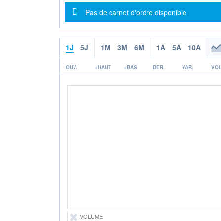
Message d'information
Pas de carnet d'ordre disponible
1J
5J
1M
3M
6M
1A
5A
10A
OUV.
+HAUT
+BAS
DER.
VAR.
VOL
VOLUME