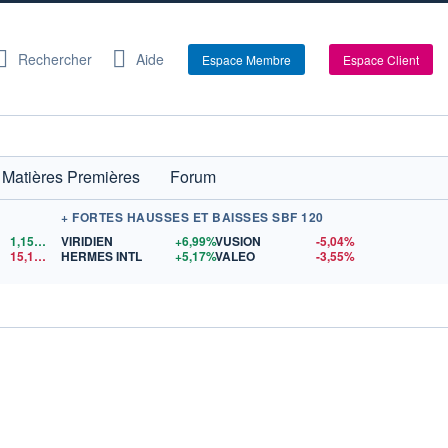
Rechercher
Aide
Espace Membre
Espace Client
Matières Premières
Forum
+ FORTES HAUSSES ET BAISSES SBF 120
1,1522
$US
VIRIDIEN
+6,99%
VUSION
-5,04%
15,15
$US
HERMES INTL
+5,17%
VALEO
-3,55%