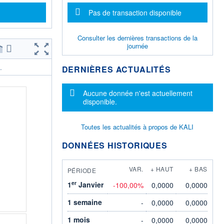
Message d'information
Pas de transaction disponible
Consulter les dernières transactions de la
journée
DERNIÈRES ACTUALITÉS
.
Message d'information
Aucune donnée n'est actuellement
disponible.
Toutes les actualités à propos de KALI
DONNÉES HISTORIQUES
VAR.
+ HAUT
+ BAS
PÉRIODE
er
1
Janvier
-100,00%
0,0000
0,0000
1 semaine
-
0,0000
0,0000
1 mois
-
0,0000
0,0000