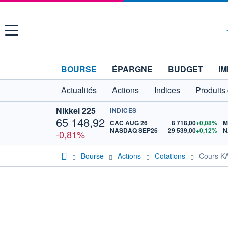
Menu
BOURSE
ÉPARGNE
BUDGET
IM
Actualités
Actions
Indices
Produits
Nikkei 225
INDICES
65 148,92
CAC AUG 26
8 718,00
+0,08%
M
NASDAQ SEP26
29 539,00
+0,12%
N
-0,81%
Bourse
Actions
Cotations
Cours K