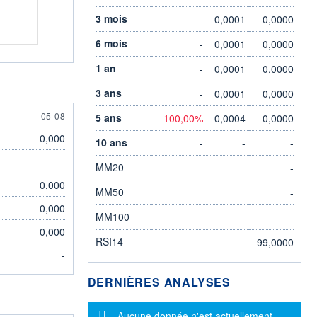
3 mois
-
0,0001
0,0000
6 mois
-
0,0001
0,0000
1 an
-
0,0001
0,0000
3 ans
-
0,0001
0,0000
5 AUGUST
05-08
5 ans
-100,00%
0,0004
0,0000
0,000
10 ans
-
-
-
-
MM20
-
0,000
MM50
-
0,000
MM100
-
0,000
RSI14
99,0000
-
DERNIÈRES ANALYSES
Message d'information
Aucune donnée n'est actuellement