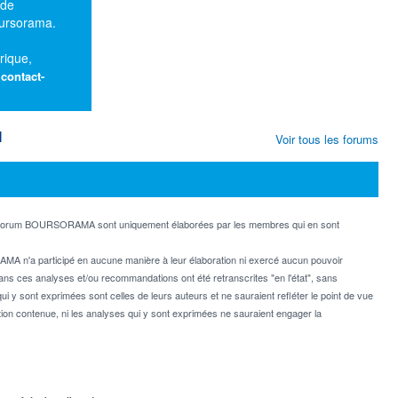
 de
oursorama.
rique,
:
contact-
M
Voir tous les forums
e forum BOURSORAMA sont uniquement élaborées par les membres qui en sont
MA n'a participé en aucune manière à leur élaboration ni exercé aucun pouvoir
dans ces analyses et/ou recommandations ont été retranscrites "en l'état", sans
ui y sont exprimées sont celles de leurs auteurs et ne sauraient refléter le point de vue
on contenue, ni les analyses qui y sont exprimées ne sauraient engager la