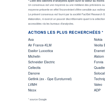
* Liste des cabinets d'analystes ayant suivi la valeur au moins
Un consensus est une moyenne ou une médiane des prévisions ou des
moyenne présente en effet l'inconvénient d'être sensible aux estima
Le présent consensus est fourni par la société FactSet Research Sy
élaboration, ni exercé un pouvoir discrétionnaire quant à la sélectio
accessibles via les bureaux d'analystes.
ACTIONS LES PLUS RECHERCHÉES *
Axa
Nokia
Air France-KLM
Veolia
Essilor Luxxotica
Eramet
Michelin
Alstom
Schneider Electric
Forvia
Cellectis
Quadie
Danone
Solocal
Getlink (ex - Gpe Eurotunnel)
Techn
LVMH
Valeo
Nicox
ADP
* source Google