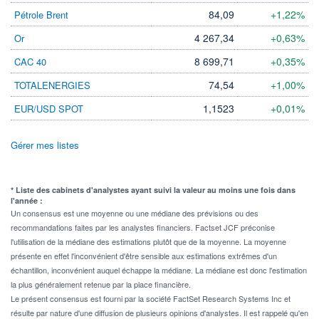
84,09
+1,22%
Pétrole Brent
4 267,34
+0,63%
Or
8 699,71
+0,35%
CAC 40
74,54
+1,00%
TOTALENERGIES
1,1523
+0,01%
EUR/USD SPOT
Gérer mes listes
* Liste des cabinets d'analystes ayant suivi la valeur au moins une fois dans
l'année :
Un consensus est une moyenne ou une médiane des prévisions ou des
recommandations faites par les analystes financiers. Factset JCF préconise
l'utilisation de la médiane des estimations plutôt que de la moyenne. La moyenne
présente en effet l'inconvénient d'être sensible aux estimations extrêmes d'un
échantillon, inconvénient auquel échappe la médiane. La médiane est donc l'estimation
la plus généralement retenue par la place financière.
Le présent consensus est fourni par la société FactSet Research Systems Inc et
résulte par nature d'une diffusion de plusieurs opinions d'analystes. Il est rappelé qu'en