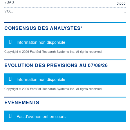
+BAS
0,000
VOL.
-
CONSENSUS DES ANALYSTES*
Message d'information
Information non disponible
Copyright © 2026 FactSet Research Systems Inc. All rights reserved.
ÉVOLUTION DES PRÉVISIONS AU 07/08/26
Message d'information
Information non disponible
Copyright © 2026 FactSet Research Systems Inc. All rights reserved.
ÉVÈNEMENTS
Message d'information
Pas d'évènement en cours