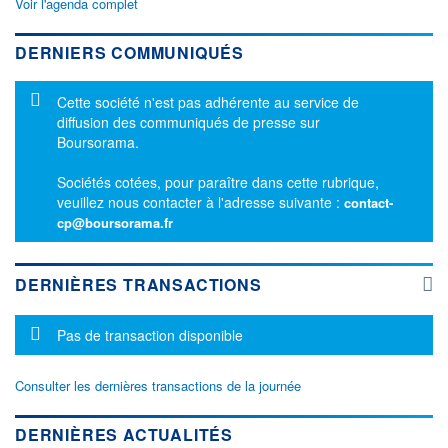
Voir l'agenda complet
DERNIERS COMMUNIQUÉS
Message d'information
Cette société n'est pas adhérente au service de
diffusion des communiqués de presse sur
Boursorama.
Sociétés cotées, pour paraître dans cette rubrique,
veuillez nous contacter à l'adresse suivante :
contact-
cp@boursorama.fr
DERNIÈRES TRANSACTIONS
Message d'information
Pas de transaction disponible
Consulter les dernières transactions de la journée
DERNIÈRES ACTUALITÉS