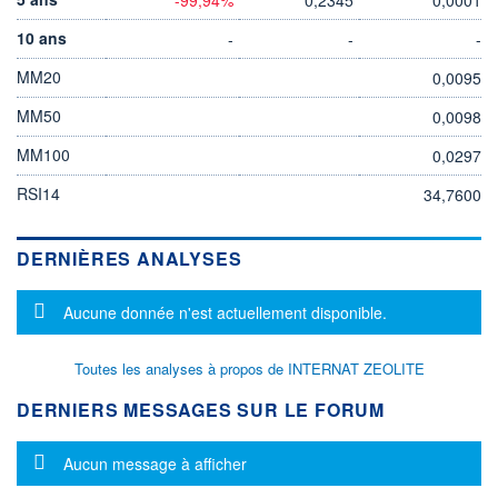
10 ans
-
-
-
MM20
0,0095
MM50
0,0098
MM100
0,0297
RSI14
34,7600
DERNIÈRES ANALYSES
Message d'information
Aucune donnée n'est actuellement disponible.
Toutes les analyses à propos de INTERNAT ZEOLITE
DERNIERS MESSAGES SUR LE FORUM
Message d'information
Aucun message à afficher