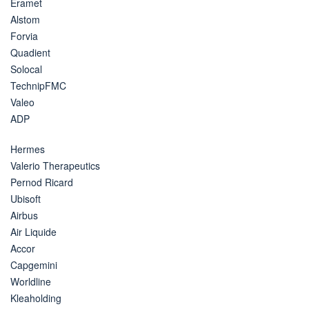
Eramet
Alstom
Forvia
Quadient
Solocal
TechnipFMC
Valeo
ADP
Hermes
Valerio Therapeutics
Pernod Ricard
Ubisoft
Airbus
Air Liquide
Accor
Capgemini
Worldline
Kleaholding