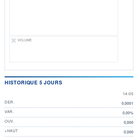
ÉLIGIBILITÉ
Non éligible
Boursobank
+ PORTEFEUILLE
+ LISTE
VOLUME
HISTORIQUE 5 JOURS
14 MAY
14-05
DER.
0,0001
VAR.
0,00%
OUV.
0,000
+HAUT
0,000