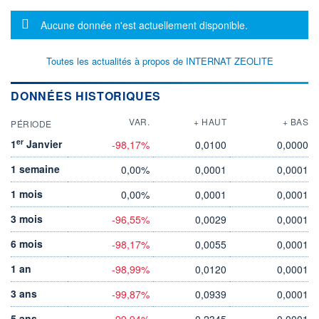
Message d'information
Aucune donnée n'est actuellement disponible.
Toutes les actualités à propos de INTERNAT ZEOLITE
DONNÉES HISTORIQUES
VAR.
+ HAUT
+ BAS
PÉRIODE
er
1
Janvier
-98,17%
0,0100
0,0000
1 semaine
0,00%
0,0001
0,0001
1 mois
0,00%
0,0001
0,0001
3 mois
-96,55%
0,0029
0,0001
6 mois
-98,17%
0,0055
0,0001
1 an
-98,99%
0,0120
0,0001
3 ans
-99,87%
0,0939
0,0001
5 ans
-99,94%
0,2345
0,0001