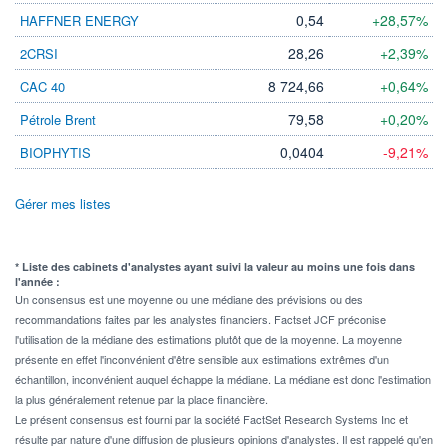
0,54
+28,57%
HAFFNER ENERGY
28,26
+2,39%
2CRSI
8 724,66
+0,64%
CAC 40
79,58
+0,20%
Pétrole Brent
0,0404
-9,21%
BIOPHYTIS
Gérer mes listes
* Liste des cabinets d'analystes ayant suivi la valeur au moins une fois dans
l'année :
Un consensus est une moyenne ou une médiane des prévisions ou des
recommandations faites par les analystes financiers. Factset JCF préconise
l'utilisation de la médiane des estimations plutôt que de la moyenne. La moyenne
présente en effet l'inconvénient d'être sensible aux estimations extrêmes d'un
échantillon, inconvénient auquel échappe la médiane. La médiane est donc l'estimation
la plus généralement retenue par la place financière.
Le présent consensus est fourni par la société FactSet Research Systems Inc et
résulte par nature d'une diffusion de plusieurs opinions d'analystes. Il est rappelé qu'en