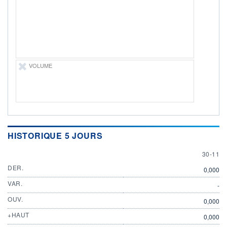
ÉLIGIBILITÉ
Non éligible
Boursobank
+ PORTEFEUILLE
+ LISTE
VOLUME
HISTORIQUE 5 JOURS
30 NOV
30-11
DER.
0,000
VAR.
-
OUV.
0,000
+HAUT
0,000