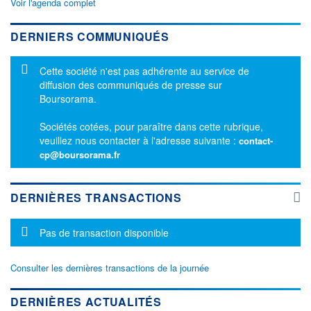
Voir l'agenda complet
DERNIERS COMMUNIQUÉS
Message d'information
Cette société n'est pas adhérente au service de
diffusion des communiqués de presse sur
Boursorama.
Sociétés cotées, pour paraître dans cette rubrique,
veuillez nous contacter à l'adresse suivante :
contact-
cp@boursorama.fr
DERNIÈRES TRANSACTIONS
Message d'information
Pas de transaction disponible
Consulter les dernières transactions de la journée
DERNIÈRES ACTUALITÉS