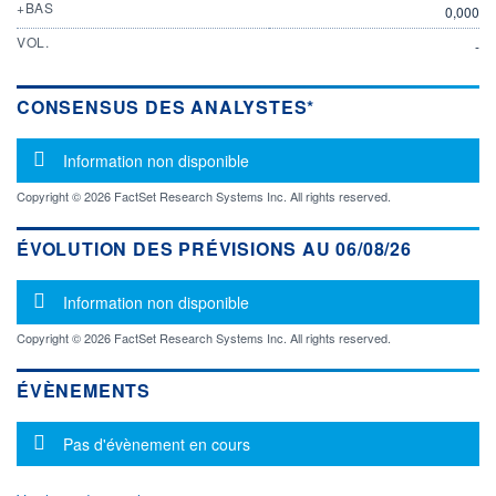
+BAS
0,000
VOL.
-
CONSENSUS DES ANALYSTES*
Message d'information
Information non disponible
Copyright © 2026 FactSet Research Systems Inc. All rights reserved.
ÉVOLUTION DES PRÉVISIONS AU 06/08/26
Message d'information
Information non disponible
Copyright © 2026 FactSet Research Systems Inc. All rights reserved.
ÉVÈNEMENTS
Message d'information
Pas d'évènement en cours