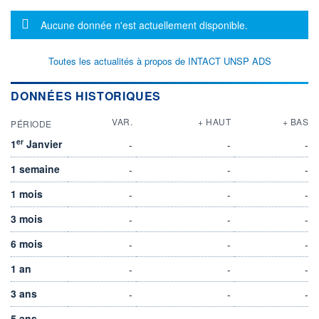
Message d'information
Aucune donnée n'est actuellement disponible.
Toutes les actualités à propos de INTACT UNSP ADS
DONNÉES HISTORIQUES
VAR.
+ HAUT
+ BAS
PÉRIODE
er
1
Janvier
-
-
-
1 semaine
-
-
-
1 mois
-
-
-
3 mois
-
-
-
6 mois
-
-
-
1 an
-
-
-
3 ans
-
-
-
5 ans
-
-
-