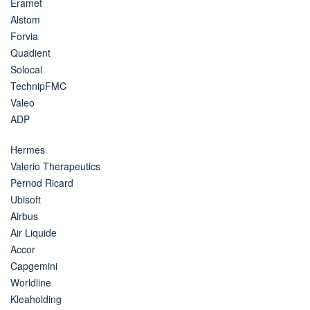
Eramet
Alstom
Forvia
Quadient
Solocal
TechnipFMC
Valeo
ADP
Hermes
Valerio Therapeutics
Pernod Ricard
Ubisoft
Airbus
Air Liquide
Accor
Capgemini
Worldline
Kleaholding