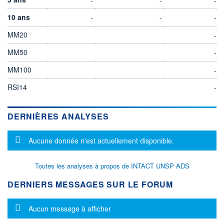
10 ans
-
-
-
MM20
-
MM50
-
MM100
-
RSI14
-
DERNIÈRES ANALYSES
Message d'information
Aucune donnée n'est actuellement disponible.
Toutes les analyses à propos de INTACT UNSP ADS
DERNIERS MESSAGES SUR LE FORUM
Message d'information
Aucun message à afficher