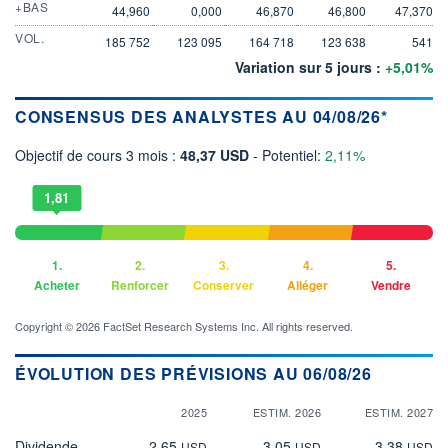
+BAS
44,960
0,000
46,870
46,800
47,370
VOL.
185 752
123 095
164 718
123 638
541
Variation sur 5 jours :
+5,01%
CONSENSUS DES ANALYSTES AU 04/08/26*
Objectif de cours 3 mois :
48,37 USD
- Potentiel:
2,11%
1,81
1.
2.
3.
4.
5.
Acheter
Renforcer
Conserver
Alléger
Vendre
Copyright © 2026 FactSet Research Systems Inc. All rights reserved.
ÉVOLUTION DES PRÉVISIONS AU 06/08/26
2025
ESTIM. 2026
ESTIM. 2027
Dividende
2,65
3,05
3,38
USD
USD
USD