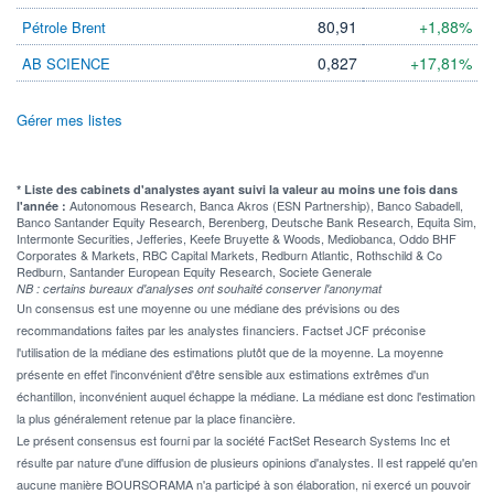
80,91
+1,88%
Pétrole Brent
0,827
+17,81%
AB SCIENCE
Gérer mes listes
* Liste des cabinets d'analystes ayant suivi la valeur au moins une fois dans
Autonomous Research, Banca Akros (ESN Partnership), Banco Sabadell,
l'année :
Banco Santander Equity Research, Berenberg, Deutsche Bank Research, Equita Sim,
Intermonte Securities, Jefferies, Keefe Bruyette & Woods, Mediobanca, Oddo BHF
Corporates & Markets, RBC Capital Markets, Redburn Atlantic, Rothschild & Co
Redburn, Santander European Equity Research, Societe Generale
NB : certains bureaux d'analyses ont souhaité conserver l'anonymat
Un consensus est une moyenne ou une médiane des prévisions ou des
recommandations faites par les analystes financiers. Factset JCF préconise
l'utilisation de la médiane des estimations plutôt que de la moyenne. La moyenne
présente en effet l'inconvénient d'être sensible aux estimations extrêmes d'un
échantillon, inconvénient auquel échappe la médiane. La médiane est donc l'estimation
la plus généralement retenue par la place financière.
Le présent consensus est fourni par la société FactSet Research Systems Inc et
résulte par nature d'une diffusion de plusieurs opinions d'analystes. Il est rappelé qu'en
aucune manière BOURSORAMA n'a participé à son élaboration, ni exercé un pouvoir