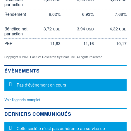
par action
Rendement
6,02%
6,93%
7,68%
Bénéfice net
3,72
3,94
4,32
USD
USD
USD
par action
PER
11,83
11,16
10,17
Copyright © 2026 FactSet Research Systems Inc. All rights reserved.
ÉVÈNEMENTS
Message d'information
Pas d'évènement en cours
Voir l'agenda complet
DERNIERS COMMUNIQUÉS
Message d'information
Cette société n'est pas adhérente au service de