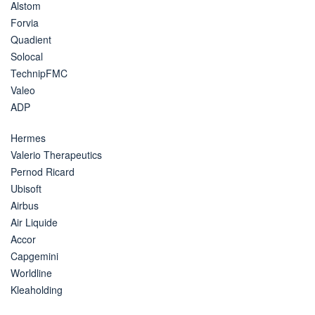
Alstom
Forvia
Quadient
Solocal
TechnipFMC
Valeo
ADP
Hermes
Valerio Therapeutics
Pernod Ricard
Ubisoft
Airbus
Air Liquide
Accor
Capgemini
Worldline
Kleaholding