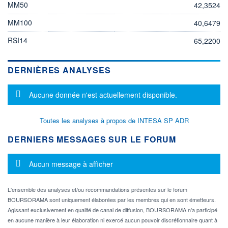
MM50
42,3524
MM100
40,6479
RSI14
65,2200
DERNIÈRES ANALYSES
Message d'information
Aucune donnée n'est actuellement disponible.
Toutes les analyses à propos de INTESA SP ADR
DERNIERS MESSAGES SUR LE FORUM
Message d'information
Aucun message à afficher
L'ensemble des analyses et/ou recommandations présentes sur le forum
BOURSORAMA sont uniquement élaborées par les membres qui en sont émetteurs.
Agissant exclusivement en qualité de canal de diffusion, BOURSORAMA n'a participé
en aucune manière à leur élaboration ni exercé aucun pouvoir discrétionnaire quant à