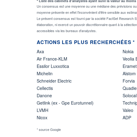
* Liste des cabinets d'analystes ayant suivi la valeur au moins
Un consensus est une moyenne ou une médiane des prévisions ou des
moyenne présente en effet l'inconvénient d'être sensible aux estima
Le présent consensus est fourni par la société FactSet Research Sy
élaboration, ni exercé un pouvoir discrétionnaire quant à la sélectio
accessibles via les bureaux d'analystes.
ACTIONS LES PLUS RECHERCHÉES *
Axa
Nokia
Air France-KLM
Veolia
Essilor Luxxotica
Eramet
Michelin
Alstom
Schneider Electric
Forvia
Cellectis
Quadie
Danone
Solocal
Getlink (ex - Gpe Eurotunnel)
Techn
LVMH
Valeo
Nicox
ADP
* source Google