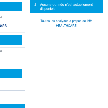
Message d'information
Aucune donnée n'est actuellement
disponible.
d.
Toutes les analyses à propos de IHH
/26
HEALTHCARE
d.