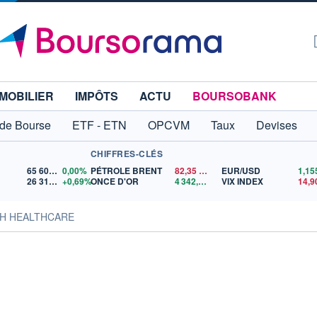
MOBILIER
IMPÔTS
ACTU
BOURSOBANK
 de Bourse
ETF - ETN
OPCVM
Taux
Devises
CHIFFRES-CLÉS
65 606,71
0,00%
PÉTROLE BRENT
82,35
$US
EUR/USD
26 319,45
+0,69%
ONCE D'OR
4 342,26
$US
VIX INDEX
14,9
HH HEALTHCARE