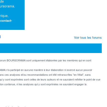
 de
oursorama.
rique,
:
contact-
M
Voir tous les forums
e forum BOURSORAMA sont uniquement élaborées par les membres qui en sont
MA n'a participé en aucune manière à leur élaboration ni exercé aucun pouvoir
dans ces analyses et/ou recommandations ont été retranscrites "en l'état", sans
ui y sont exprimées sont celles de leurs auteurs et ne sauraient refléter le point de vue
on contenue, ni les analyses qui y sont exprimées ne sauraient engager la