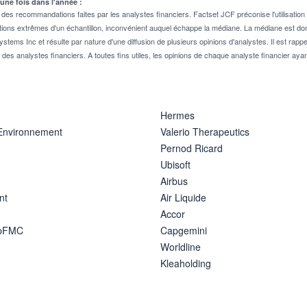
 une fois dans l'année :
 recommandations faites par les analystes financiers. Factset JCF préconise l'utilisation 
tions extrêmes d'un échantillon, inconvénient auquel échappe la médiane. La médiane est donc
stems Inc et résulte par nature d'une diffusion de plusieurs opinions d'analystes. Il est 
n des analystes financiers. A toutes fins utiles, les opinions de chaque analyste financier aya
Hermes
 Environnement
Valerio Therapeutics
Pernod Ricard
Ubisoft
Airbus
nt
Air Liquide
Accor
ipFMC
Capgemini
Worldline
Kleaholding