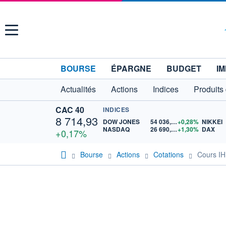
Menu
BOURSE
ÉPARGNE
BUDGET
IM
Actualités
Actions
Indices
Produits
CAC 40
INDICES
8 714,93
DOW JONES
54 036,93
+0,28%
NIKKEI
NASDAQ
26 690,62
+1,30%
DAX
+0,17%
Bourse
Actions
Cotations
Cours I