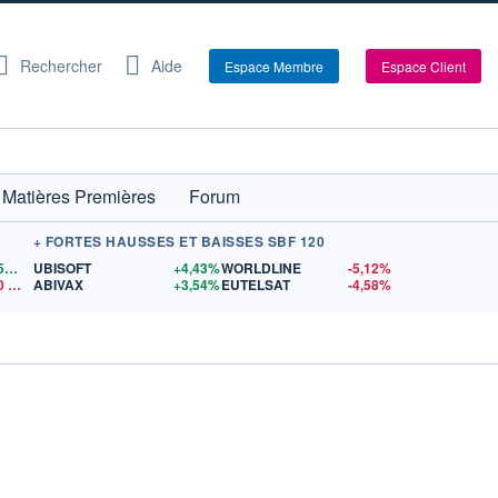
Rechercher
Aide
Espace Membre
Espace Client
Matières Premières
Forum
+ FORTES HAUSSES ET BAISSES SBF 120
1,1559
$US
UBISOFT
+4,43%
WORLDLINE
-5,12%
0
$US
ABIVAX
+3,54%
EUTELSAT
-4,58%