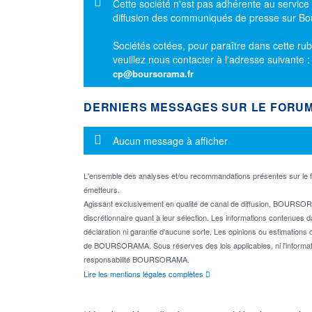
Message d'information
Cette société n'est pas adhérente au service
diffusion des communiqués de presse sur B
Sociétés cotées, pour paraître dans cette rub
veuillez nous contacter à l'adresse suivante 
cp@boursorama.fr
DERNIERS MESSAGES SUR LE FORU
Message d'information
Aucun message à afficher
L'ensemble des analyses et/ou recommandations présentes sur l
émetteurs.
Agissant exclusivement en qualité de canal de diffusion, BOURSORA
discrétionnaire quant à leur sélection. Les informations contenues 
déclaration ni garantie d'aucune sorte. Les opinions ou estimations q
de BOURSORAMA. Sous réserves des lois applicables, ni l'informati
responsabilité BOURSORAMA.
Lire les mentions légales complètes