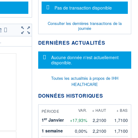
Message d'information
Pas de transaction disponible
Consulter les dernières transactions de la
journée
DERNIÈRES ACTUALITÉS
.
Message d'information
Aucune donnée n'est actuellement
disponible.
Toutes les actualités à propos de IHH
HEALTHCARE
DONNÉES HISTORIQUES
VAR.
+ HAUT
+ BAS
PÉRIODE
er
1
Janvier
+17,93%
2,2100
1,7100
1 semaine
0,00%
2,2100
1,7100