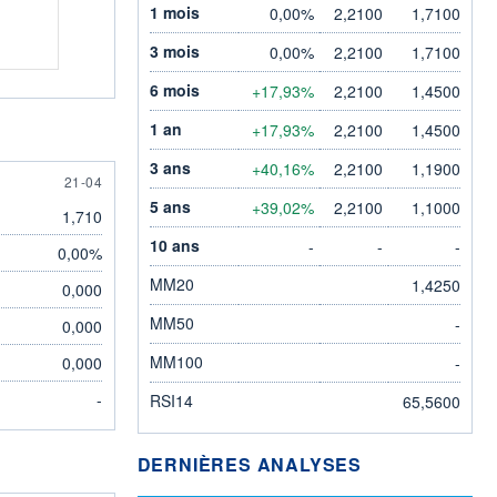
1 mois
0,00%
2,2100
1,7100
3 mois
0,00%
2,2100
1,7100
6 mois
+17,93%
2,2100
1,4500
1 an
+17,93%
2,2100
1,4500
3 ans
+40,16%
2,2100
1,1900
21 APRIL
21-04
5 ans
+39,02%
2,2100
1,1000
1,710
10 ans
-
-
-
0,00%
MM20
1,4250
0,000
MM50
-
0,000
MM100
0,000
-
-
RSI14
65,5600
DERNIÈRES ANALYSES