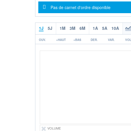
Message d'information
Pas de carnet d'ordre disponible
1J
5J
1M
3M
6M
1A
5A
10A
OUV.
+HAUT
+BAS
DER.
VAR.
VOL
VOLUME