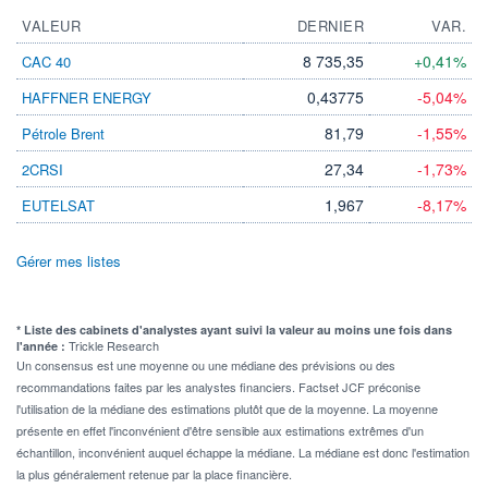
VALEUR
DERNIER
VAR.
8 735,35
+0,41%
CAC 40
0,43775
-5,04%
HAFFNER ENERGY
81,79
-1,55%
Pétrole Brent
27,34
-1,73%
2CRSI
1,967
-8,17%
EUTELSAT
Gérer mes listes
* Liste des cabinets d'analystes ayant suivi la valeur au moins une fois dans
Trickle Research
l'année :
Un consensus est une moyenne ou une médiane des prévisions ou des
recommandations faites par les analystes financiers. Factset JCF préconise
l'utilisation de la médiane des estimations plutôt que de la moyenne. La moyenne
présente en effet l'inconvénient d'être sensible aux estimations extrêmes d'un
échantillon, inconvénient auquel échappe la médiane. La médiane est donc l'estimation
la plus généralement retenue par la place financière.