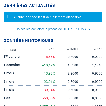
DERNIÈRES ACTUALITÉS
Message d'information
Aucune donnée n'est actuellement disponible.
Toutes les actualités à propos de HLTHY EXTRACTS
DONNÉES HISTORIQUES
VAR.
+ HAUT
+ BAS
PÉRIODE
er
1
Janvier
-8,55%
2,7000
0,9000
1 semaine
+16,42%
1,3900
1,1940
1 mois
+13,93%
2,2000
0,9000
3 mois
+23,01%
2,7000
0,9000
6 mois
-39,04%
2,7000
0,9000
1 an
-50,36%
3,3500
0,8050
3 ans