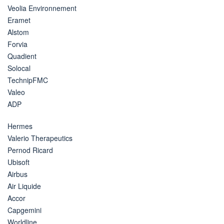
Veolia Environnement
Eramet
Alstom
Forvia
Quadient
Solocal
TechnipFMC
Valeo
ADP
Hermes
Valerio Therapeutics
Pernod Ricard
Ubisoft
Airbus
Air Liquide
Accor
Capgemini
Worldline