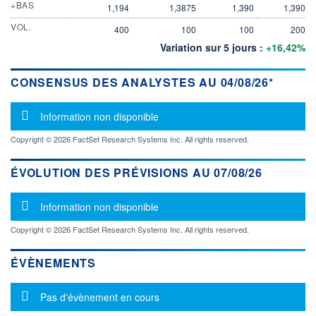
+BAS
1,194
1,3875
1,390
1,390
VOL.
400
100
100
200
Variation sur 5 jours :
+16,42%
CONSENSUS DES ANALYSTES AU 04/08/26*
Message d'information
Information non disponible
Copyright © 2026 FactSet Research Systems Inc. All rights reserved.
ÉVOLUTION DES PRÉVISIONS AU 07/08/26
Message d'information
Information non disponible
Copyright © 2026 FactSet Research Systems Inc. All rights reserved.
ÉVÈNEMENTS
Message d'information
Pas d'évènement en cours