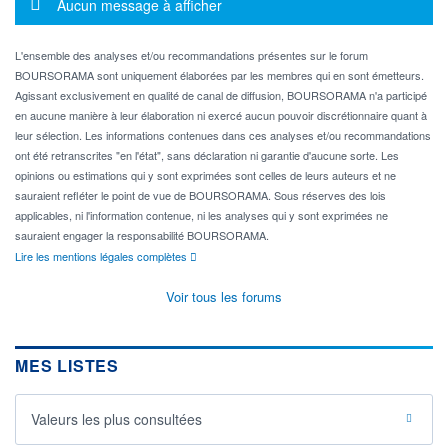
Message d'information
Aucun message à afficher
L'ensemble des analyses et/ou recommandations présentes sur le forum
BOURSORAMA sont uniquement élaborées par les membres qui en sont émetteurs.
Agissant exclusivement en qualité de canal de diffusion, BOURSORAMA n'a participé
en aucune manière à leur élaboration ni exercé aucun pouvoir discrétionnaire quant à
leur sélection. Les informations contenues dans ces analyses et/ou recommandations
ont été retranscrites "en l'état", sans déclaration ni garantie d'aucune sorte. Les
opinions ou estimations qui y sont exprimées sont celles de leurs auteurs et ne
sauraient refléter le point de vue de BOURSORAMA. Sous réserves des lois
applicables, ni l'information contenue, ni les analyses qui y sont exprimées ne
sauraient engager la responsabilité BOURSORAMA.
Lire les mentions légales complètes
Voir tous les forums
MES LISTES
Valeurs les plus consultées