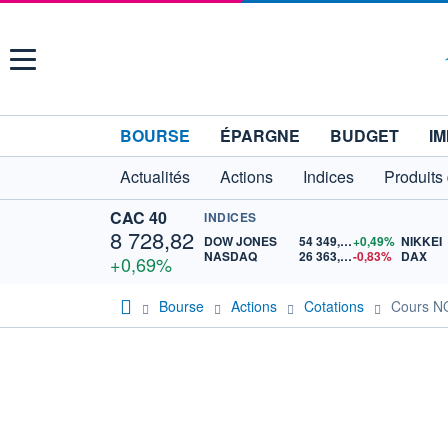
Menu
BOURSE
ÉPARGNE
BUDGET
IM
Actualités
Actions
Indices
Produits
CAC 40
INDICES
8 728,82
DOW JONES
54 349,12
+0,49%
NIKKEI
NASDAQ
26 363,44
-0,83%
DAX
+0,69%
Bourse
Actions
Cotations
Cours 