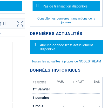
Message d'information
Pas de transaction disponible
Consulter les dernières transactions de la
journée
DERNIÈRES ACTUALITÉS
.
Message d'information
Aucune donnée n'est actuellement
disponible.
Toutes les actualités à propos de NODESTREAM
DONNÉES HISTORIQUES
VAR.
+ HAUT
+ BAS
PÉRIODE
er
1
Janvier
-
-
-
1 semaine
-
-
-
1 mois
-
-
-