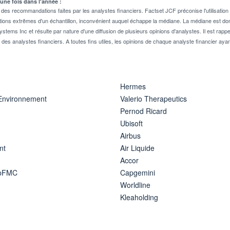
 une fois dans l'année :
 recommandations faites par les analystes financiers. Factset JCF préconise l'utilisation 
tions extrêmes d'un échantillon, inconvénient auquel échappe la médiane. La médiane est donc
stems Inc et résulte par nature d'une diffusion de plusieurs opinions d'analystes. Il est 
n des analystes financiers. A toutes fins utiles, les opinions de chaque analyste financier aya
Hermes
 Environnement
Valerio Therapeutics
Pernod Ricard
Ubisoft
Airbus
nt
Air Liquide
Accor
ipFMC
Capgemini
Worldline
Kleaholding