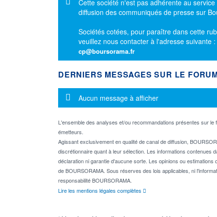
Message d'information
Cette société n'est pas adhérente au service
diffusion des communiqués de presse sur B
Sociétés cotées, pour paraître dans cette rub
veuillez nous contacter à l'adresse suivante 
cp@boursorama.fr
DERNIERS MESSAGES SUR LE FORU
Message d'information
Aucun message à afficher
L'ensemble des analyses et/ou recommandations présentes sur l
émetteurs.
Agissant exclusivement en qualité de canal de diffusion, BOURSORA
discrétionnaire quant à leur sélection. Les informations contenues 
déclaration ni garantie d'aucune sorte. Les opinions ou estimations q
de BOURSORAMA. Sous réserves des lois applicables, ni l'informati
responsabilité BOURSORAMA.
Lire les mentions légales complètes