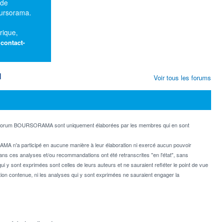
 de
oursorama.
rique,
:
contact-
M
Voir tous les forums
e forum BOURSORAMA sont uniquement élaborées par les membres qui en sont
MA n'a participé en aucune manière à leur élaboration ni exercé aucun pouvoir
dans ces analyses et/ou recommandations ont été retranscrites "en l'état", sans
ui y sont exprimées sont celles de leurs auteurs et ne sauraient refléter le point de vue
on contenue, ni les analyses qui y sont exprimées ne sauraient engager la