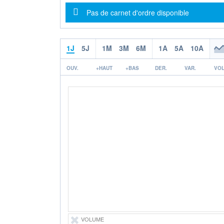
Message d'information
Pas de carnet d'ordre disponible
1J
5J
1M
3M
6M
1A
5A
10A
OUV.
+HAUT
+BAS
DER.
VAR.
VOL
VOLUME