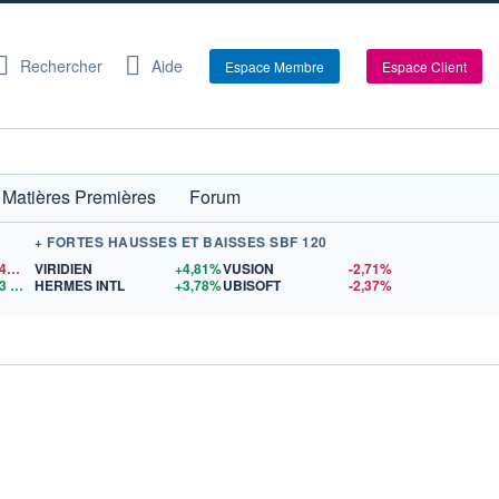
Rechercher
Aide
Espace Membre
Espace Client
Matières Premières
Forum
+ FORTES HAUSSES ET BAISSES SBF 120
1,1544
$US
VIRIDIEN
+4,81%
VUSION
-2,71%
3
$US
HERMES INTL
+3,78%
UBISOFT
-2,37%