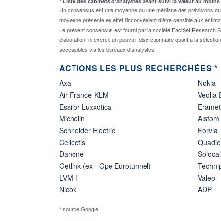
* Liste des cabinets d'analystes ayant suivi la valeur au moins
Un consensus est une moyenne ou une médiane des prévisions ou des
moyenne présente en effet l'inconvénient d'être sensible aux estima
Le présent consensus est fourni par la société FactSet Research Sy
élaboration, ni exercé un pouvoir discrétionnaire quant à la sélectio
accessibles via les bureaux d'analystes.
ACTIONS LES PLUS RECHERCHÉES *
Axa
Nokia
Air France-KLM
Veolia
Essilor Luxxotica
Eramet
Michelin
Alstom
Schneider Electric
Forvia
Cellectis
Quadie
Danone
Solocal
Getlink (ex - Gpe Eurotunnel)
Techn
LVMH
Valeo
Nicox
ADP
* source Google