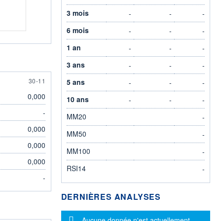
3 mois
-
-
-
6 mois
-
-
-
1 an
-
-
-
3 ans
-
-
-
30 NOVEMBER
30-11
5 ans
-
-
-
0,000
10 ans
-
-
-
-
MM20
-
0,000
MM50
-
0,000
MM100
-
0,000
RSI14
-
-
DERNIÈRES ANALYSES
Message d'information
Aucune donnée n'est actuellement