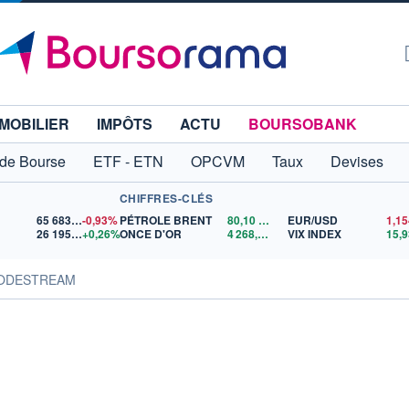
MOBILIER
IMPÔTS
ACTU
BOURSOBANK
 de Bourse
ETF - ETN
OPCVM
Taux
Devises
CHIFFRES-CLÉS
65 683,26
-0,93%
PÉTROLE BRENT
80,10
$US
EUR/USD
26 195,37
+0,26%
ONCE D'OR
4 268,81
$US
VIX INDEX
15,9
NODESTREAM