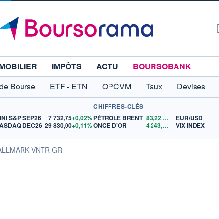
MOBILIER
IMPÔTS
ACTU
BOURSOBANK
 de Bourse
ETF - ETN
OPCVM
Taux
Devises
CHIFFRES-CLÉS
INI S&P SEP26
7 732,75
+0,02%
PÉTROLE BRENT
83,22
$US
EUR/USD
ASDAQ DEC26
29 830,00
+0,11%
ONCE D'OR
4 243,01
$US
VIX INDEX
HALLMARK VNTR GR