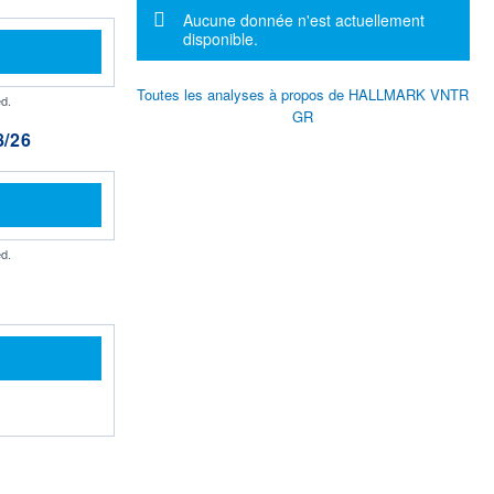
Message d'information
Aucune donnée n'est actuellement
disponible.
Toutes les analyses à propos de HALLMARK VNTR
d.
GR
/26
d.