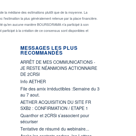
de la médiane des estimations plutôt que de la moyenne. La
 l'estimation la plus généralement retenue par la place financière.
rappelé qu'en aucune manière BOURSORAMA n'a participé à son
nt participé à la création de ce consensus sont disponibles et
MESSAGES LES PLUS
RECOMMANDÉS
ARRÊT DE MES COMMUNICATIONS -
JE RESTE NÉANMOINS ACTIONNAIRE
DE 2CRSI
Info AETHER
File des amix irréductibles :Semaine du 3
au 7 aout.
AETHER ACQUISITION DU SITE FR
SXB2 : CONFIRMATION / ETAPE 1
Quanthor et 2CRSi s’associent pour
sécuriser
Tentative de résumé du webinaire...
Après les contrats cadres, les Lettres