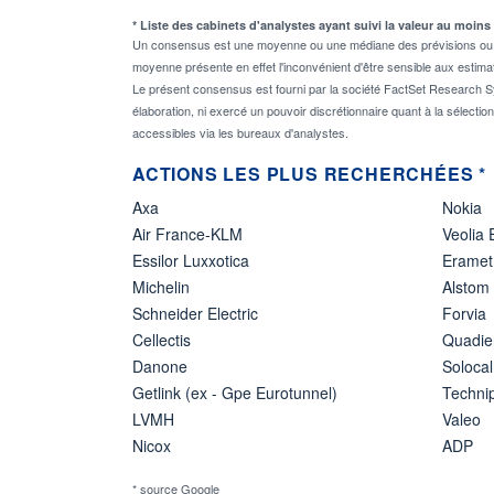
* Liste des cabinets d'analystes ayant suivi la valeur au moins
Un consensus est une moyenne ou une médiane des prévisions ou des
moyenne présente en effet l'inconvénient d'être sensible aux estima
Le présent consensus est fourni par la société FactSet Research Sy
élaboration, ni exercé un pouvoir discrétionnaire quant à la sélectio
accessibles via les bureaux d'analystes.
ACTIONS LES PLUS RECHERCHÉES *
Axa
Nokia
Air France-KLM
Veolia
Essilor Luxxotica
Eramet
Michelin
Alstom
Schneider Electric
Forvia
Cellectis
Quadie
Danone
Solocal
Getlink (ex - Gpe Eurotunnel)
Techn
LVMH
Valeo
Nicox
ADP
* source Google