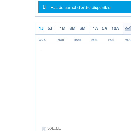
Message d'information
Pas de carnet d'ordre disponible
1J
5J
1M
3M
6M
1A
5A
10A
OUV.
+HAUT
+BAS
DER.
VAR.
VOL
VOLUME