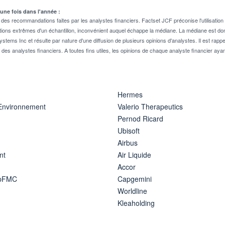
 une fois dans l'année :
 recommandations faites par les analystes financiers. Factset JCF préconise l'utilisation 
tions extrêmes d'un échantillon, inconvénient auquel échappe la médiane. La médiane est donc
stems Inc et résulte par nature d'une diffusion de plusieurs opinions d'analystes. Il est 
n des analystes financiers. A toutes fins utiles, les opinions de chaque analyste financier aya
Hermes
 Environnement
Valerio Therapeutics
Pernod Ricard
Ubisoft
Airbus
nt
Air Liquide
Accor
ipFMC
Capgemini
Worldline
Kleaholding