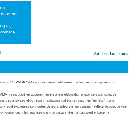
 de
oursorama.
rique,
:
contact-
M
Voir tous les forums
e forum BOURSORAMA sont uniquement élaborées par les membres qui en sont
MA n'a participé en aucune manière à leur élaboration ni exercé aucun pouvoir
dans ces analyses et/ou recommandations ont été retranscrites "en l'état", sans
ui y sont exprimées sont celles de leurs auteurs et ne sauraient refléter le point de vue
on contenue, ni les analyses qui y sont exprimées ne sauraient engager la