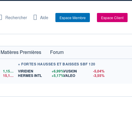
Rechercher
Aide
Espace Membre
Espace Client
Matières Premières
Forum
+ FORTES HAUSSES ET BAISSES SBF 120
1,1522
$US
VIRIDIEN
+6,99%
VUSION
-5,04%
15,15
$US
HERMES INTL
+5,17%
VALEO
-3,55%