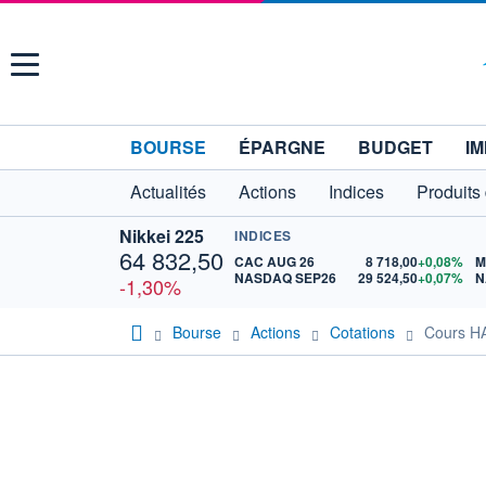
Menu
BOURSE
ÉPARGNE
BUDGET
IM
Actualités
Actions
Indices
Produits
Nikkei 225
INDICES
64 832,50
CAC AUG 26
8 718,00
+0,08%
M
NASDAQ SEP26
29 524,50
+0,07%
N
-1,30%
Bourse
Actions
Cotations
Cours 