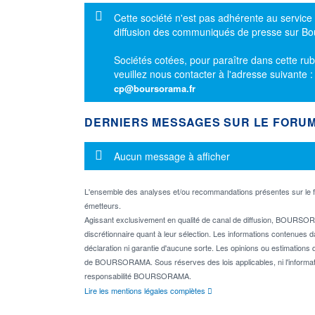
Message d'information
Cette société n'est pas adhérente au service
diffusion des communiqués de presse sur B
Sociétés cotées, pour paraître dans cette rub
veuillez nous contacter à l'adresse suivante 
cp@boursorama.fr
DERNIERS MESSAGES SUR LE FORU
Message d'information
Aucun message à afficher
L'ensemble des analyses et/ou recommandations présentes sur l
émetteurs.
Agissant exclusivement en qualité de canal de diffusion, BOURSORA
discrétionnaire quant à leur sélection. Les informations contenues 
déclaration ni garantie d'aucune sorte. Les opinions ou estimations q
de BOURSORAMA. Sous réserves des lois applicables, ni l'informati
responsabilité BOURSORAMA.
Lire les mentions légales complètes