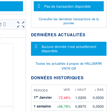
Message d'information
Pas de transaction disponible
Consulter les dernières transactions de la
journée
DERNIÈRES ACTUALITÉS
.
Message d'information
Aucune donnée n'est actuellement
disponible.
Toutes les actualités à propos de HALLMARK
VNTR GR
DONNÉES HISTORIQUES
VAR.
+ HAUT
+ BAS
PÉRIODE
er
1
Janvier
-72,48%
1,0200
0,0500
1 semaine
+96,78%
0,8970
0,0500