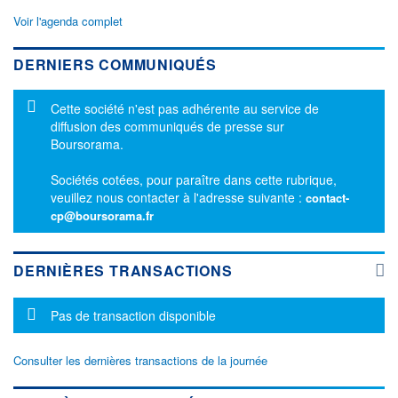
Voir l'agenda complet
DERNIERS COMMUNIQUÉS
Message d'information
Cette société n'est pas adhérente au service de
diffusion des communiqués de presse sur
Boursorama.
Sociétés cotées, pour paraître dans cette rubrique,
veuillez nous contacter à l'adresse suivante :
contact-
cp@boursorama.fr
DERNIÈRES TRANSACTIONS
Message d'information
Pas de transaction disponible
Consulter les dernières transactions de la journée