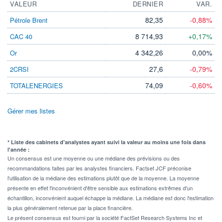
VALEUR
DERNIER
VAR.
82,35
-0,88%
Pétrole Brent
8 714,93
+0,17%
CAC 40
4 342,26
0,00%
Or
27,6
-0,79%
2CRSI
74,09
-0,60%
TOTALENERGIES
Gérer mes listes
* Liste des cabinets d'analystes ayant suivi la valeur au moins une fois dans
l'année :
Un consensus est une moyenne ou une médiane des prévisions ou des
recommandations faites par les analystes financiers. Factset JCF préconise
l'utilisation de la médiane des estimations plutôt que de la moyenne. La moyenne
présente en effet l'inconvénient d'être sensible aux estimations extrêmes d'un
échantillon, inconvénient auquel échappe la médiane. La médiane est donc l'estimation
la plus généralement retenue par la place financière.
Le présent consensus est fourni par la société FactSet Research Systems Inc et