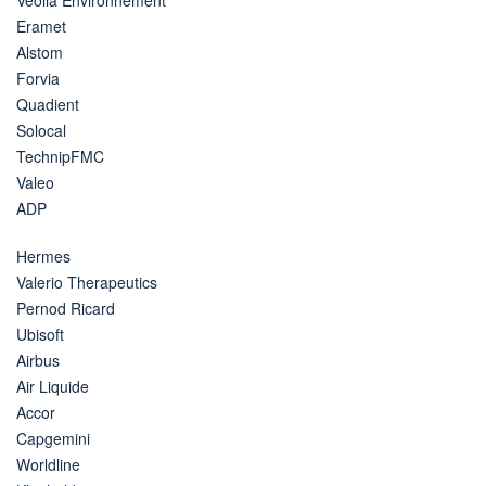
Eramet
Alstom
Forvia
Quadient
Solocal
TechnipFMC
Valeo
ADP
Hermes
Valerio Therapeutics
Pernod Ricard
Ubisoft
Airbus
Air Liquide
Accor
Capgemini
Worldline