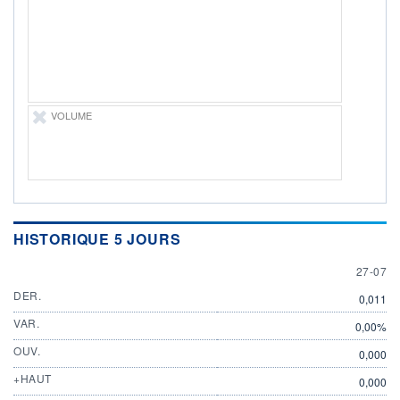
ÉLIGIBILITÉ
Non éligible
Boursobank
+ PORTEFEUILLE
+ LISTE
VOLUME
HISTORIQUE 5 JOURS
27 JULY
27-07
DER.
0,011
VAR.
0,00%
OUV.
0,000
+HAUT
0,000