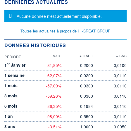
DERNIÈRES ACTUALITÉS
Message d'information
Aucune donnée n'est actuellement disponible.
Toutes les actualités à propos de HI-GREAT GROUP
DONNÉES HISTORIQUES
VAR.
+ HAUT
+ BAS
PÉRIODE
er
1
Janvier
-81,85%
0,2000
0,0100
1 semaine
-62,07%
0,0290
0,0110
1 mois
-57,69%
0,0300
0,0110
3 mois
-59,26%
0,0300
0,0110
6 mois
-86,35%
0,1984
0,0110
1 an
-98,00%
0,5500
0,0110
3 ans
-3,51%
1,0000
0,0050