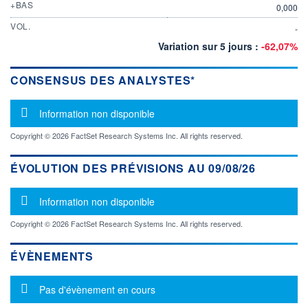
+BAS
0,000
VOL.
-
Variation sur 5 jours :
-62,07%
CONSENSUS DES ANALYSTES*
Message d'information
Information non disponible
Copyright © 2026 FactSet Research Systems Inc. All rights reserved.
ÉVOLUTION DES PRÉVISIONS AU 09/08/26
Message d'information
Information non disponible
Copyright © 2026 FactSet Research Systems Inc. All rights reserved.
ÉVÈNEMENTS
Message d'information
Pas d'évènement en cours