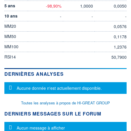
5 ans
-98,90%
1,0000
0,0050
10 ans
-
-
-
MM20
0,0576
MM50
0,1178
MM100
1,2376
RSI14
50,7900
DERNIÈRES ANALYSES
Message d'information
Aucune donnée n'est actuellement disponible.
Toutes les analyses à propos de HI-GREAT GROUP
DERNIERS MESSAGES SUR LE FORUM
Message d'information
Aucun message à afficher