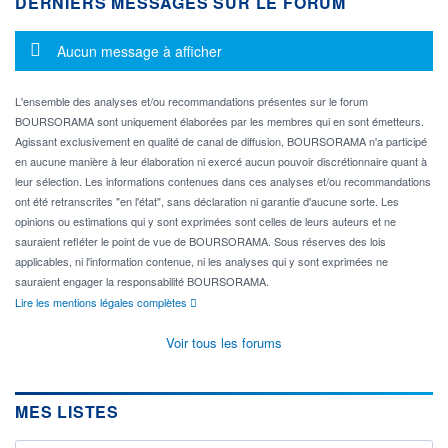
DERNIERS MESSAGES SUR LE FORUM
Message d'information
Aucun message à afficher
L'ensemble des analyses et/ou recommandations présentes sur le forum
BOURSORAMA sont uniquement élaborées par les membres qui en sont émetteurs.
Agissant exclusivement en qualité de canal de diffusion, BOURSORAMA n'a participé
en aucune manière à leur élaboration ni exercé aucun pouvoir discrétionnaire quant à
leur sélection. Les informations contenues dans ces analyses et/ou recommandations
ont été retranscrites "en l'état", sans déclaration ni garantie d'aucune sorte. Les
opinions ou estimations qui y sont exprimées sont celles de leurs auteurs et ne
sauraient refléter le point de vue de BOURSORAMA. Sous réserves des lois
applicables, ni l'information contenue, ni les analyses qui y sont exprimées ne
sauraient engager la responsabilité BOURSORAMA.
Lire les mentions légales complètes
Voir tous les forums
MES LISTES