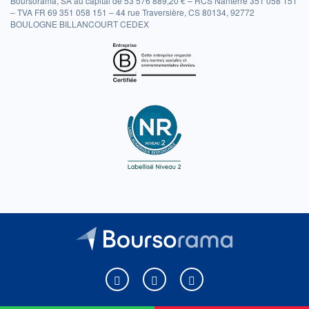
Boursorama, SA au capital de 53 576 889,20 € – RCS Nanterre 351 058 151
– TVA FR 69 351 058 151 – 44 rue Traversière, CS 80134, 92772
BOULOGNE BILLANCOURT CEDEX
Boursorama sur Facebook
Boursorama sur X
Boursorama sur Youtu