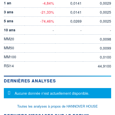
1 an
-4,84%
0,0141
0,0029
3 ans
-21,33%
0,0141
0,0025
5 ans
-74,46%
0,0269
0,0025
10 ans
-
-
-
MM20
0,0098
MM50
0,0099
MM100
0,0100
RSI14
44,9100
DERNIÈRES ANALYSES
Message d'information
Aucune donnée n'est actuellement disponible.
Toutes les analyses à propos de HANNOVER HOUSE