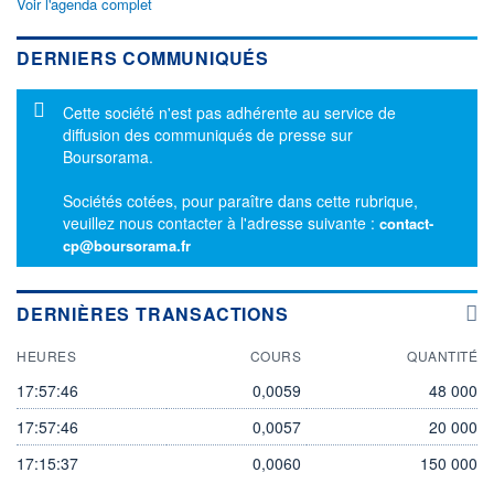
Voir l'agenda complet
DERNIERS COMMUNIQUÉS
Message d'information
Cette société n'est pas adhérente au service de
diffusion des communiqués de presse sur
Boursorama.
Sociétés cotées, pour paraître dans cette rubrique,
veuillez nous contacter à l'adresse suivante :
contact-
cp@boursorama.fr
DERNIÈRES TRANSACTIONS
HEURES
COURS
QUANTITÉ
17:57:46
0,0059
48 000
17:57:46
0,0057
20 000
17:15:37
0,0060
150 000