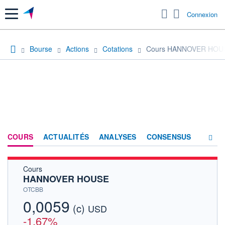
Menu
Connexion
Bourse
Actions
Cotations
Cours HANNOVER HOU
COURS
ACTUALITÉS
ANALYSES
CONSENSUS
Cours
SOCIÉTÉ
HANNOVER HOUSE
HISTORIQUE
OTCBB
0,0059
(c)
ACTIONNAIRES
USD
-1,67%