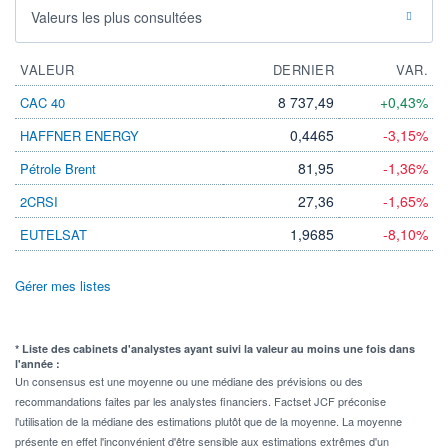
Valeurs les plus consultées
VALEUR
DERNIER
VAR.
8 737,49
+0,43%
CAC 40
0,4465
-3,15%
HAFFNER ENERGY
81,95
-1,36%
Pétrole Brent
27,36
-1,65%
2CRSI
1,9685
-8,10%
EUTELSAT
Gérer mes listes
* Liste des cabinets d'analystes ayant suivi la valeur au moins une fois dans
l'année :
Un consensus est une moyenne ou une médiane des prévisions ou des
recommandations faites par les analystes financiers. Factset JCF préconise
l'utilisation de la médiane des estimations plutôt que de la moyenne. La moyenne
présente en effet l'inconvénient d'être sensible aux estimations extrêmes d'un