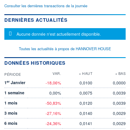
Consulter les dernières transactions de la journée
DERNIÈRES ACTUALITÉS
Message d'information
Aucune donnée n'est actuellement disponible.
Toutes les actualités à propos de HANNOVER HOUSE
DONNÉES HISTORIQUES
VAR.
+ HAUT
+ BAS
PÉRIODE
er
1
Janvier
-18,06%
0,0100
0,0000
1 semaine
0,00%
0,0075
0,0039
1 mois
-50,83%
0,0120
0,0039
3 mois
-27,16%
0,0140
0,0029
6 mois
-24,36%
0,0141
0,0029