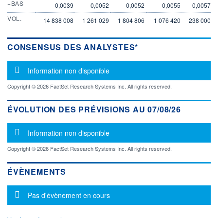
+BAS
0,0039
0,0052
0,0052
0,0055
0,0057
VOL.
14 838 008
1 261 029
1 804 806
1 076 420
238 000
CONSENSUS DES ANALYSTES*
Message d'information
Information non disponible
Copyright © 2026 FactSet Research Systems Inc. All rights reserved.
ÉVOLUTION DES PRÉVISIONS AU 07/08/26
Message d'information
Information non disponible
Copyright © 2026 FactSet Research Systems Inc. All rights reserved.
ÉVÈNEMENTS
Message d'information
Pas d'évènement en cours