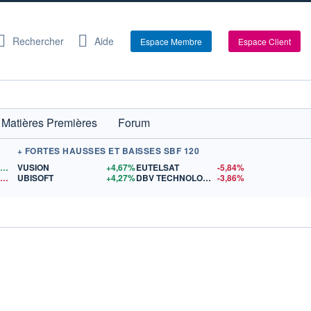
Rechercher
Aide
Espace Membre
Espace Client
Matières Premières
Forum
+ FORTES HAUSSES ET BAISSES SBF 120
1,1560
$US
VUSION
+4,67%
EUTELSAT
-5,84%
14,90
$US
UBISOFT
+4,27%
DBV TECHNOLOGIES
-3,86%