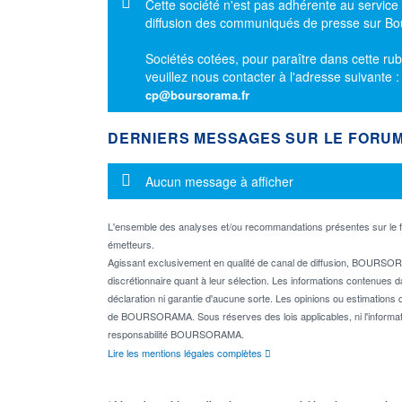
Message d'information
Cette société n'est pas adhérente au service
diffusion des communiqués de presse sur B
Sociétés cotées, pour paraître dans cette rub
veuillez nous contacter à l'adresse suivante 
cp@boursorama.fr
DERNIERS MESSAGES SUR LE FORU
Message d'information
Aucun message à afficher
L'ensemble des analyses et/ou recommandations présentes sur l
émetteurs.
Agissant exclusivement en qualité de canal de diffusion, BOURSORA
discrétionnaire quant à leur sélection. Les informations contenues 
déclaration ni garantie d'aucune sorte. Les opinions ou estimations q
de BOURSORAMA. Sous réserves des lois applicables, ni l'informati
responsabilité BOURSORAMA.
Lire les mentions légales complètes