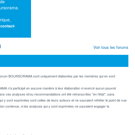
 de
oursorama.
rique,
:
contact-
M
Voir tous les forums
e forum BOURSORAMA sont uniquement élaborées par les membres qui en sont
MA n'a participé en aucune manière à leur élaboration ni exercé aucun pouvoir
dans ces analyses et/ou recommandations ont été retranscrites "en l'état", sans
ui y sont exprimées sont celles de leurs auteurs et ne sauraient refléter le point de vue
on contenue, ni les analyses qui y sont exprimées ne sauraient engager la