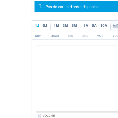
Message d'information
Pas de carnet d'ordre disponible
1J
5J
1M
3M
6M
1A
5A
10A
OUV.
+HAUT
+BAS
DER.
VAR.
VOL
VOLUME