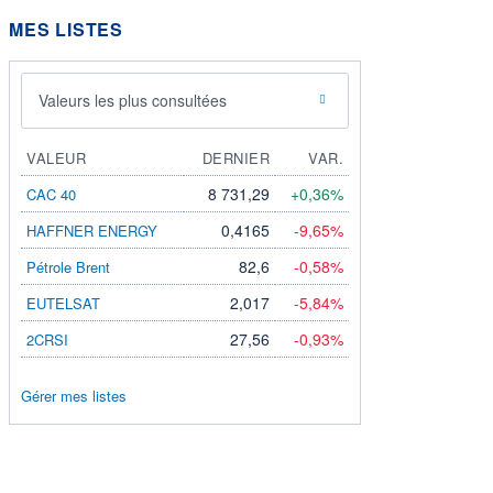
MES LISTES
Valeurs les plus consultées
VALEUR
DERNIER
VAR.
8 731,29
+0,36%
CAC 40
0,4165
-9,65%
HAFFNER ENERGY
82,6
-0,58%
Pétrole Brent
2,017
-5,84%
EUTELSAT
27,56
-0,93%
2CRSI
Gérer mes listes