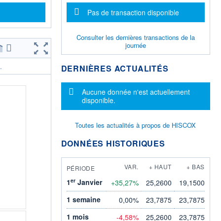
Message d'information
Pas de transaction disponible
Consulter les dernières transactions de la
journée
DERNIÈRES ACTUALITÉS
.
Message d'information
Aucune donnée n'est actuellement
disponible.
Toutes les actualités à propos de HISCOX
DONNÉES HISTORIQUES
VAR.
+ HAUT
+ BAS
PÉRIODE
er
1
Janvier
+35,27%
25,2600
19,1500
1 semaine
0,00%
23,7875
23,7875
1 mois
-4,58%
25,2600
23,7875