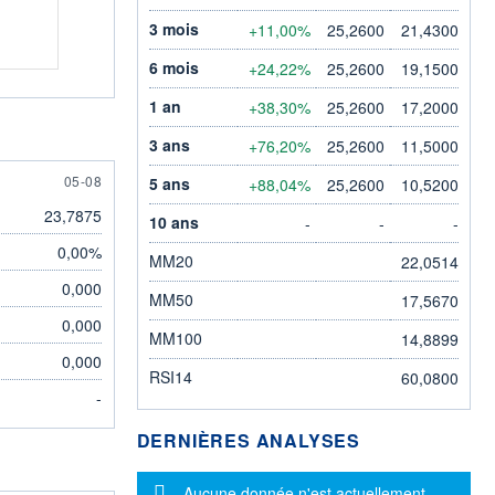
3 mois
+11,00%
25,2600
21,4300
6 mois
+24,22%
25,2600
19,1500
1 an
+38,30%
25,2600
17,2000
3 ans
+76,20%
25,2600
11,5000
5 AUGUST
05-08
5 ans
+88,04%
25,2600
10,5200
23,7875
10 ans
-
-
-
0,00%
MM20
22,0514
0,000
MM50
17,5670
0,000
MM100
14,8899
0,000
RSI14
60,0800
-
DERNIÈRES ANALYSES
Message d'information
Aucune donnée n'est actuellement