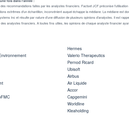
 une fois dans l'année :
 recommandations faites par les analystes financiers. Factset JCF préconise l'utilisation 
tions extrêmes d'un échantillon, inconvénient auquel échappe la médiane. La médiane est donc
stems Inc et résulte par nature d'une diffusion de plusieurs opinions d'analystes. Il est 
n des analystes financiers. A toutes fins utiles, les opinions de chaque analyste financier aya
Hermes
 Environnement
Valerio Therapeutics
Pernod Ricard
Ubisoft
Airbus
nt
Air Liquide
Accor
ipFMC
Capgemini
Worldline
Kleaholding