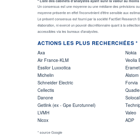
* Liste des cabinets d'analystes ayant suivi la valeur au moins
Un consensus est une moyenne ou une médiane des prévisions ou des
moyenne présente en effet l'inconvénient d'être sensible aux estima
Le présent consensus est fourni par la société FactSet Research Sy
élaboration, ni exercé un pouvoir discrétionnaire quant à la sélectio
accessibles via les bureaux d'analystes.
ACTIONS LES PLUS RECHERCHÉES *
Axa
Nokia
Air France-KLM
Veolia
Essilor Luxxotica
Eramet
Michelin
Alstom
Schneider Electric
Forvia
Cellectis
Quadie
Danone
Solocal
Getlink (ex - Gpe Eurotunnel)
Techn
LVMH
Valeo
Nicox
ADP
* source Google