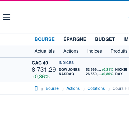
Menu
BOURSE
ÉPARGNE
BUDGET
IM
Actualités
Actions
Indices
Produits
CAC 40
INDICES
8 731,29
DOW JONES
53 999,43
+0,21%
NIKKEI
NASDAQ
26 559,10
+0,80%
DAX
+0,36%
Bourse
Actions
Cotations
Cours H