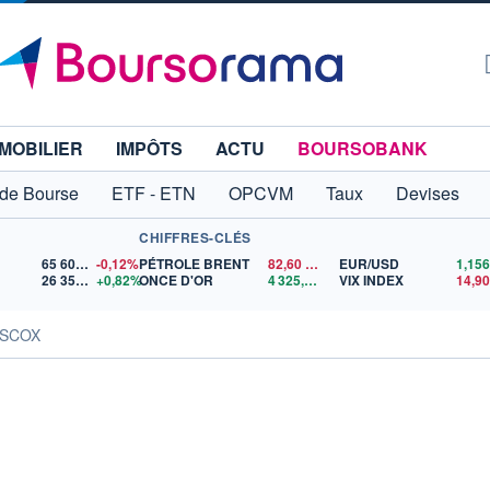
MOBILIER
IMPÔTS
ACTU
BOURSOBANK
 de Bourse
ETF - ETN
OPCVM
Taux
Devises
CHIFFRES-CLÉS
65 606,71
-0,12%
PÉTROLE BRENT
82,60
$US
EUR/USD
26 355,69
+0,82%
ONCE D'OR
4 325,02
$US
VIX INDEX
ISCOX