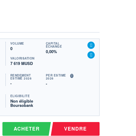
VOLUME
CAPITAL
ÉCHANGÉ
0
0,00%
VALORISATION
7 619 MUSD
RENDEMENT
PER ESTIMÉ
ESTIMÉ 2026
2026
-
-
ÉLIGIBILITÉ
Non éligible
Boursobank
ACHETER
VENDRE