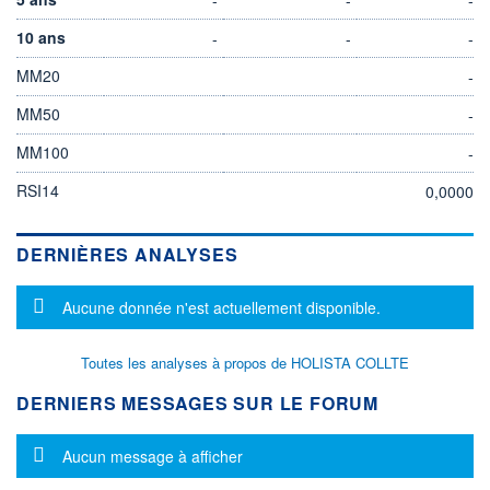
10 ans
-
-
-
MM20
-
MM50
-
MM100
-
RSI14
0,0000
DERNIÈRES ANALYSES
Message d'information
Aucune donnée n'est actuellement disponible.
Toutes les analyses à propos de HOLISTA COLLTE
DERNIERS MESSAGES SUR LE FORUM
Message d'information
Aucun message à afficher