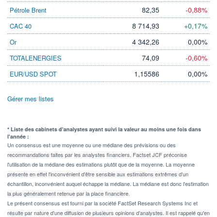
82,35
-0,88%
Pétrole Brent
8 714,93
+0,17%
CAC 40
4 342,26
0,00%
Or
74,09
-0,60%
TOTALENERGIES
1,15586
0,00%
EUR/USD SPOT
Gérer mes listes
* Liste des cabinets d'analystes ayant suivi la valeur au moins une fois dans
l'année :
Un consensus est une moyenne ou une médiane des prévisions ou des
recommandations faites par les analystes financiers. Factset JCF préconise
l'utilisation de la médiane des estimations plutôt que de la moyenne. La moyenne
présente en effet l'inconvénient d'être sensible aux estimations extrêmes d'un
échantillon, inconvénient auquel échappe la médiane. La médiane est donc l'estimation
la plus généralement retenue par la place financière.
Le présent consensus est fourni par la société FactSet Research Systems Inc et
résulte par nature d'une diffusion de plusieurs opinions d'analystes. Il est rappelé qu'en