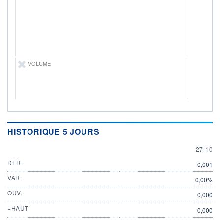
ÉLIGIBILITÉ
Non éligible
Boursobank
+ PORTEFEUILLE
+ LISTE
VOLUME
HISTORIQUE 5 JOURS
27 OCT
27-10
DER.
0,001
VAR.
0,00%
OUV.
0,000
+HAUT
0,000