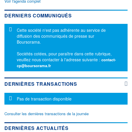
Voir l'agenda complet
DERNIERS COMMUNIQUÉS
Message d'information
Cette société n'est pas adhérente au service de
diffusion des communiqués de presse sur
Boursorama.
Sociétés cotées, pour paraître dans cette rubrique,
veuillez nous contacter à l'adresse suivante :
contact-
cp@boursorama.fr
DERNIÈRES TRANSACTIONS
Message d'information
Pas de transaction disponible
Consulter les dernières transactions de la journée
DERNIÈRES ACTUALITÉS