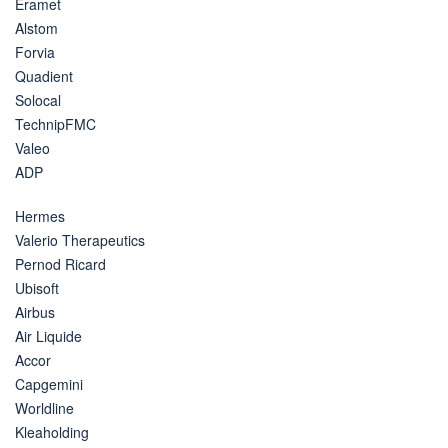
Eramet
Alstom
Forvia
Quadient
Solocal
TechnipFMC
Valeo
ADP
Hermes
Valerio Therapeutics
Pernod Ricard
Ubisoft
Airbus
Air Liquide
Accor
Capgemini
Worldline
Kleaholding