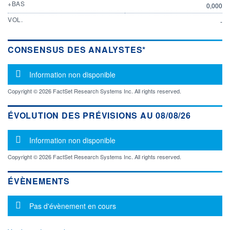
+BAS
0,000
VOL.
-
CONSENSUS DES ANALYSTES*
Message d'information
Information non disponible
Copyright © 2026 FactSet Research Systems Inc. All rights reserved.
ÉVOLUTION DES PRÉVISIONS AU 08/08/26
Message d'information
Information non disponible
Copyright © 2026 FactSet Research Systems Inc. All rights reserved.
ÉVÈNEMENTS
Message d'information
Pas d'évènement en cours