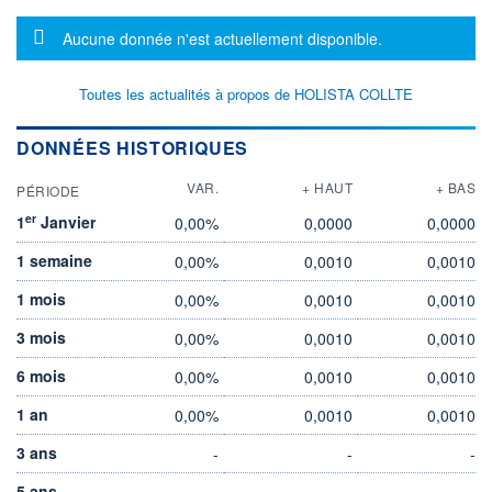
Message d'information
Aucune donnée n'est actuellement disponible.
Toutes les actualités à propos de HOLISTA COLLTE
DONNÉES HISTORIQUES
VAR.
+ HAUT
+ BAS
PÉRIODE
er
1
Janvier
0,00%
0,0000
0,0000
1 semaine
0,00%
0,0010
0,0010
1 mois
0,00%
0,0010
0,0010
3 mois
0,00%
0,0010
0,0010
6 mois
0,00%
0,0010
0,0010
1 an
0,00%
0,0010
0,0010
3 ans
-
-
-
5 ans
-
-
-