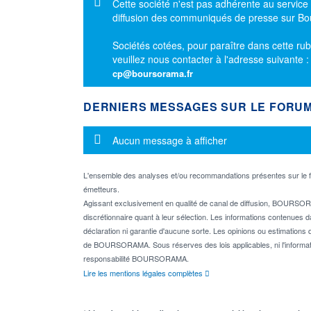
Message d'information
Cette société n'est pas adhérente au service
diffusion des communiqués de presse sur B
Sociétés cotées, pour paraître dans cette rub
veuillez nous contacter à l'adresse suivante 
cp@boursorama.fr
DERNIERS MESSAGES SUR LE FORU
Message d'information
Aucun message à afficher
L'ensemble des analyses et/ou recommandations présentes sur l
émetteurs.
Agissant exclusivement en qualité de canal de diffusion, BOURSORA
discrétionnaire quant à leur sélection. Les informations contenues 
déclaration ni garantie d'aucune sorte. Les opinions ou estimations q
de BOURSORAMA. Sous réserves des lois applicables, ni l'informati
responsabilité BOURSORAMA.
Lire les mentions légales complètes