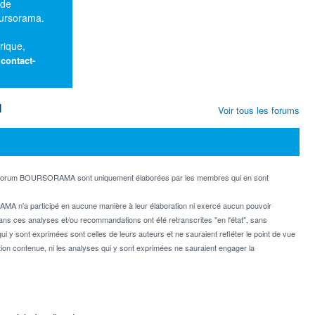
 de
oursorama.
rique,
:
contact-
M
Voir tous les forums
e forum BOURSORAMA sont uniquement élaborées par les membres qui en sont
MA n'a participé en aucune manière à leur élaboration ni exercé aucun pouvoir
dans ces analyses et/ou recommandations ont été retranscrites "en l'état", sans
ui y sont exprimées sont celles de leurs auteurs et ne sauraient refléter le point de vue
on contenue, ni les analyses qui y sont exprimées ne sauraient engager la