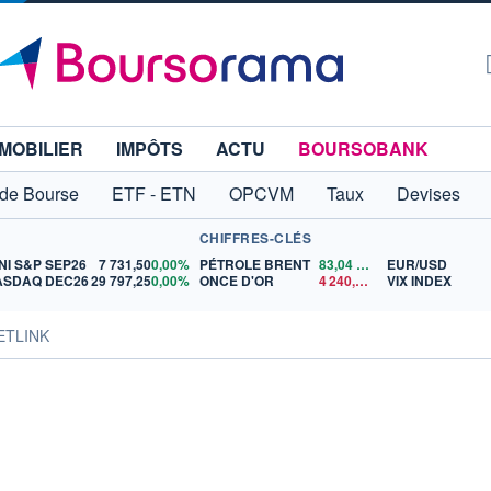
MOBILIER
IMPÔTS
ACTU
BOURSOBANK
 de Bourse
ETF - ETN
OPCVM
Taux
Devises
CHIFFRES-CLÉS
NI S&P SEP26
7 731,50
0,00%
PÉTROLE BRENT
83,04
$US
EUR/USD
ASDAQ DEC26
29 797,25
0,00%
ONCE D'OR
4 240,43
$US
VIX INDEX
ETLINK