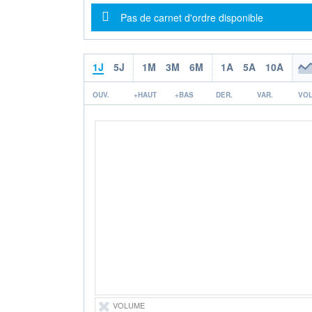
Message d'information
Pas de carnet d'ordre disponible
1J
5J
1M
3M
6M
1A
5A
10A
OUV.
+HAUT
+BAS
DER.
VAR.
VOL
VOLUME