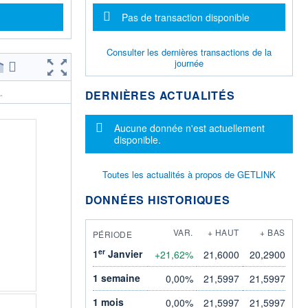
Message d'information
Pas de transaction disponible
Consulter les dernières transactions de la
journée
DERNIÈRES ACTUALITÉS
.
Message d'information
Aucune donnée n'est actuellement
disponible.
Toutes les actualités à propos de GETLINK
DONNÉES HISTORIQUES
VAR.
+ HAUT
+ BAS
PÉRIODE
er
1
Janvier
+21,62%
21,6000
20,2900
1 semaine
0,00%
21,5997
21,5997
1 mois
0,00%
21,5997
21,5997