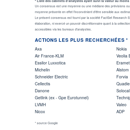
* Liste des cabinets d'analystes ayant suivi la valeur au moins
Un consensus est une moyenne ou une médiane des prévisions ou des
moyenne présente en effet l'inconvénient d'être sensible aux estima
Le présent consensus est fourni par la société FactSet Research Sy
élaboration, ni exercé un pouvoir discrétionnaire quant à la sélectio
accessibles via les bureaux d'analystes.
ACTIONS LES PLUS RECHERCHÉES *
Axa
Nokia
Air France-KLM
Veolia
Essilor Luxxotica
Eramet
Michelin
Alstom
Schneider Electric
Forvia
Cellectis
Quadie
Danone
Solocal
Getlink (ex - Gpe Eurotunnel)
Techn
LVMH
Valeo
Nicox
ADP
* source Google