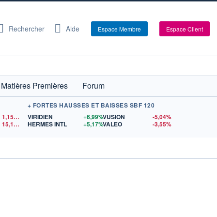
Rechercher
Aide
Espace Membre
Espace Client
Matières Premières
Forum
+ FORTES HAUSSES ET BAISSES SBF 120
1,1525
$US
VIRIDIEN
+6,99%
VUSION
-5,04%
15,15
$US
HERMES INTL
+5,17%
VALEO
-3,55%