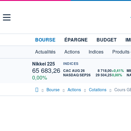
Menu
BOURSE
ÉPARGNE
BUDGET
IM
Actualités
Actions
Indices
Produits
Nikkei 225
INDICES
65 683,26
CAC AUG 26
8 718,00
+0,41%
MI
NASDAQ SEP26
29 504,25
0,00%
N
0,00%
Bourse
Actions
Cotations
Cours G