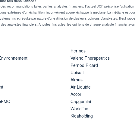
 une fois dans l'année :
 recommandations faites par les analystes financiers. Factset JCF préconise l'utilisation 
tions extrêmes d'un échantillon, inconvénient auquel échappe la médiane. La médiane est donc
stems Inc et résulte par nature d'une diffusion de plusieurs opinions d'analystes. Il est 
n des analystes financiers. A toutes fins utiles, les opinions de chaque analyste financier aya
Hermes
 Environnement
Valerio Therapeutics
Pernod Ricard
Ubisoft
Airbus
nt
Air Liquide
Accor
ipFMC
Capgemini
Worldline
Kleaholding