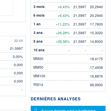
3 mois
+6,43%
21,5997
20,2940
6 mois
+6,43%
21,5997
20,2940
1 an
+11,22%
21,5997
17,7600
3 ans
+26,28%
21,5997
15,3020
22 MAY
22-05
5 ans
+39,38%
21,5997
14,8000
21,5997
10 ans
-
-
-
0,00%
MM20
18,4175
0,000
MM50
17,4938
0,000
MM100
16,8876
0,000
RSI14
68,9900
-
DERNIÈRES ANALYSES
Message d'information
Aucune donnée n'est actuellement