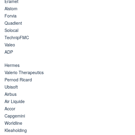
Eramet
Alstom
Forvia
Quadient
Solocal
TechnipFMC
Valeo
ADP
Hermes
Valerio Therapeutics
Pernod Ricard
Ubisoft
Airbus
Air Liquide
Accor
Capgemini
Worldline
Kleaholding