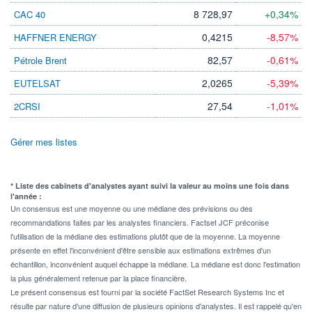
8 728,97
+0,34%
CAC 40
0,4215
-8,57%
HAFFNER ENERGY
82,57
-0,61%
Pétrole Brent
2,0265
-5,39%
EUTELSAT
27,54
-1,01%
2CRSI
Gérer mes listes
* Liste des cabinets d'analystes ayant suivi la valeur au moins une fois dans
l'année :
Un consensus est une moyenne ou une médiane des prévisions ou des
recommandations faites par les analystes financiers. Factset JCF préconise
l'utilisation de la médiane des estimations plutôt que de la moyenne. La moyenne
présente en effet l'inconvénient d'être sensible aux estimations extrêmes d'un
échantillon, inconvénient auquel échappe la médiane. La médiane est donc l'estimation
la plus généralement retenue par la place financière.
Le présent consensus est fourni par la société FactSet Research Systems Inc et
résulte par nature d'une diffusion de plusieurs opinions d'analystes. Il est rappelé qu'en