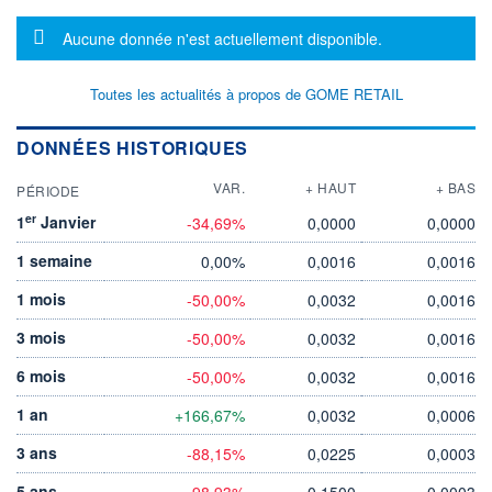
Message d'information
Aucune donnée n'est actuellement disponible.
Toutes les actualités à propos de GOME RETAIL
DONNÉES HISTORIQUES
VAR.
+ HAUT
+ BAS
PÉRIODE
er
1
Janvier
-34,69%
0,0000
0,0000
1 semaine
0,00%
0,0016
0,0016
1 mois
-50,00%
0,0032
0,0016
3 mois
-50,00%
0,0032
0,0016
6 mois
-50,00%
0,0032
0,0016
1 an
+166,67%
0,0032
0,0006
3 ans
-88,15%
0,0225
0,0003
5 ans
-98,93%
0,1500
0,0003