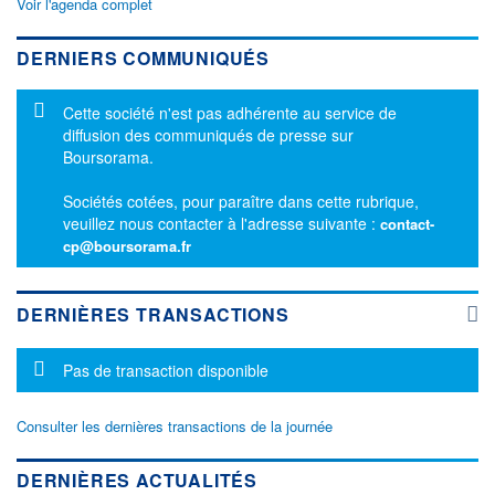
Voir l'agenda complet
DERNIERS COMMUNIQUÉS
Message d'information
Cette société n'est pas adhérente au service de
diffusion des communiqués de presse sur
Boursorama.
Sociétés cotées, pour paraître dans cette rubrique,
veuillez nous contacter à l'adresse suivante :
contact-
cp@boursorama.fr
DERNIÈRES TRANSACTIONS
Message d'information
Pas de transaction disponible
Consulter les dernières transactions de la journée
DERNIÈRES ACTUALITÉS