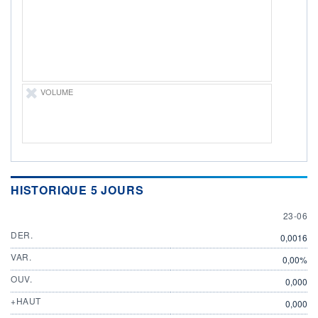
ÉLIGIBILITÉ
Non éligible
Boursobank
+ PORTEFEUILLE
+ LISTE
VOLUME
HISTORIQUE 5 JOURS
23 JUN
23-06
DER.
0,0016
VAR.
0,00%
OUV.
0,000
+HAUT
0,000