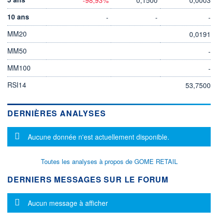
10 ans
-
-
-
MM20
0,0191
MM50
-
MM100
-
RSI14
53,7500
DERNIÈRES ANALYSES
Message d'information
Aucune donnée n'est actuellement disponible.
Toutes les analyses à propos de GOME RETAIL
DERNIERS MESSAGES SUR LE FORUM
Message d'information
Aucun message à afficher