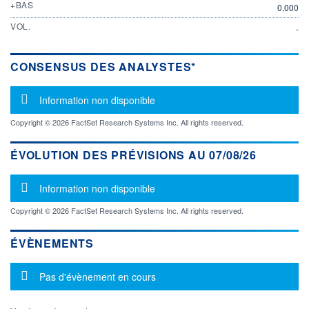
+BAS
0,000
VOL.
-
CONSENSUS DES ANALYSTES*
Message d'information
Information non disponible
Copyright © 2026 FactSet Research Systems Inc. All rights reserved.
ÉVOLUTION DES PRÉVISIONS AU 07/08/26
Message d'information
Information non disponible
Copyright © 2026 FactSet Research Systems Inc. All rights reserved.
ÉVÈNEMENTS
Message d'information
Pas d'évènement en cours