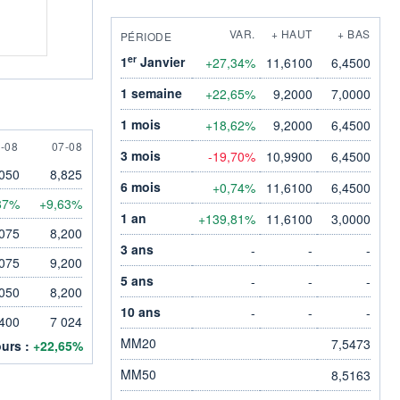
VAR.
+ HAUT
+ BAS
PÉRIODE
er
1
Janvier
+27,34%
11,6100
6,4500
1 semaine
+22,65%
9,2000
7,0000
1 mois
+18,62%
9,2000
6,4500
 AUGUST
7 AUGUST
-08
07-08
3 mois
-19,70%
10,9900
6,4500
,050
8,825
6 mois
+0,74%
11,6100
6,4500
87%
+9,63%
1 an
+139,81%
11,6100
3,0000
,075
8,200
3 ans
-
-
-
,075
9,200
5 ans
-
-
-
,050
8,200
10 ans
-
-
-
 400
7 024
MM20
7,5473
ours :
+22,65%
MM50
8,5163