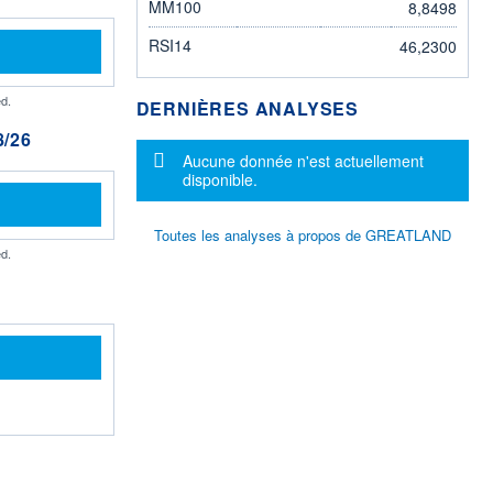
MM100
8,8498
RSI14
46,2300
d.
DERNIÈRES ANALYSES
/26
Message d'information
Aucune donnée n'est actuellement
disponible.
Toutes les analyses à propos de GREATLAND
d.