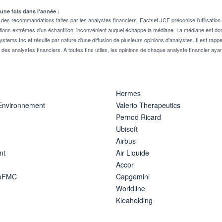
 une fois dans l'année :
 recommandations faites par les analystes financiers. Factset JCF préconise l'utilisation 
tions extrêmes d'un échantillon, inconvénient auquel échappe la médiane. La médiane est donc
stems Inc et résulte par nature d'une diffusion de plusieurs opinions d'analystes. Il est 
n des analystes financiers. A toutes fins utiles, les opinions de chaque analyste financier aya
Hermes
 Environnement
Valerio Therapeutics
Pernod Ricard
Ubisoft
Airbus
nt
Air Liquide
Accor
ipFMC
Capgemini
Worldline
Kleaholding