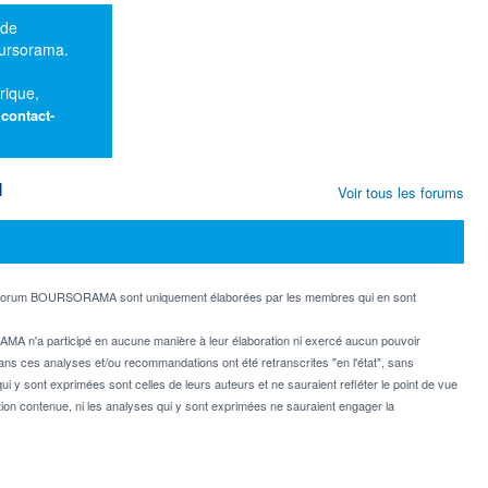
 de
oursorama.
rique,
:
contact-
M
Voir tous les forums
e forum BOURSORAMA sont uniquement élaborées par les membres qui en sont
MA n'a participé en aucune manière à leur élaboration ni exercé aucun pouvoir
dans ces analyses et/ou recommandations ont été retranscrites "en l'état", sans
ui y sont exprimées sont celles de leurs auteurs et ne sauraient refléter le point de vue
on contenue, ni les analyses qui y sont exprimées ne sauraient engager la