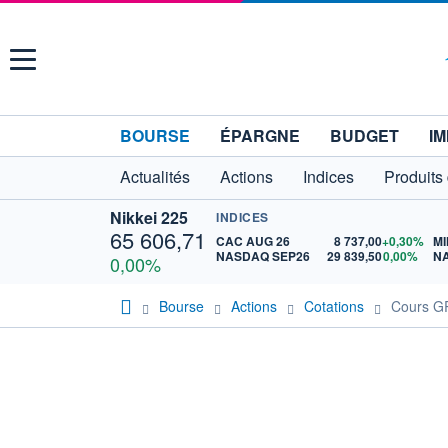
Menu
BOURSE
ÉPARGNE
BUDGET
IM
Actualités
Actions
Indices
Produits
Nikkei 225
INDICES
65 606,71
CAC AUG 26
8 737,00
+0,30%
MI
NASDAQ SEP26
29 839,50
0,00%
N
0,00%
Bourse
Actions
Cotations
Cours 