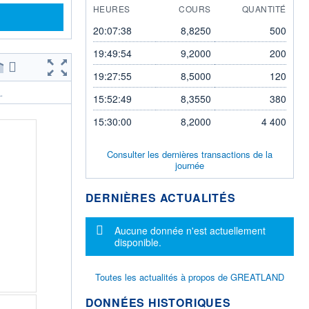
HEURES
COURS
QUANTITÉ
20:07:38
8,8250
500
19:49:54
9,2000
200
19:27:55
8,5000
120
.
15:52:49
8,3550
380
15:30:00
8,2000
4 400
Consulter les dernières transactions de la
journée
DERNIÈRES ACTUALITÉS
Message d'information
Aucune donnée n'est actuellement
disponible.
Toutes les actualités à propos de GREATLAND
DONNÉES HISTORIQUES