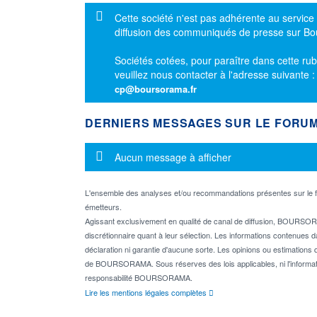
Message d'information
Cette société n'est pas adhérente au service
diffusion des communiqués de presse sur B
Sociétés cotées, pour paraître dans cette rub
veuillez nous contacter à l'adresse suivante 
cp@boursorama.fr
DERNIERS MESSAGES SUR LE FORU
Message d'information
Aucun message à afficher
L'ensemble des analyses et/ou recommandations présentes sur l
émetteurs.
Agissant exclusivement en qualité de canal de diffusion, BOURSORA
discrétionnaire quant à leur sélection. Les informations contenues 
déclaration ni garantie d'aucune sorte. Les opinions ou estimations q
de BOURSORAMA. Sous réserves des lois applicables, ni l'informati
responsabilité BOURSORAMA.
Lire les mentions légales complètes