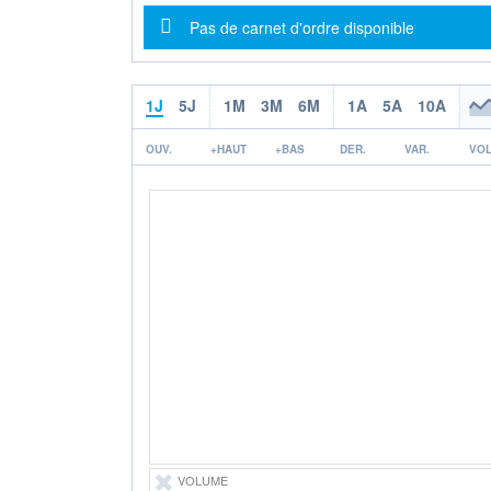
Message d'information
Pas de carnet d'ordre disponible
1J
5J
1M
3M
6M
1A
5A
10A
OUV.
+HAUT
+BAS
DER.
VAR.
VOL
VOLUME