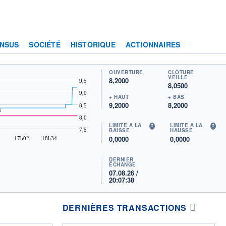
NSUS
SOCIÉTÉ
HISTORIQUE
ACTIONNAIRES
OUVERTURE
CLÔTURE
VEILLE
8,2000
9,5
8,0500
9,0
+ HAUT
+ BAS
9,2000
8,2000
8,5
8,0
LIMITE À LA
LIMITE À LA
7,5
BAISSE
HAUSSE
0,0000
0,0000
17h02
18h34
DERNIER
ÉCHANGE
07.08.26 /
20:07:38
DERNIÈRES TRANSACTIONS