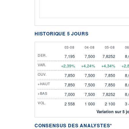
HISTORIQUE 5 JOURS
3 AUGUST
4 AUGUST
5 AUGUST
6
03-08
04-08
05-08
06
DER.
7,195
7,500
7,8252
8
VAR.
+2,39%
+4,24%
+4,34%
+2,
OUV.
7,850
7,500
7,850
8
+HAUT
7,850
7,500
7,850
8
+BAS
7,000
7,500
7,8252
8
VOL.
2 558
1 000
2 100
3
Variation sur 5 j
CONSENSUS DES ANALYSTES*