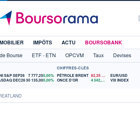
MOBILIER
IMPÔTS
ACTU
BOURSOBANK
 de Bourse
ETF - ETN
OPCVM
Taux
Devises
CHIFFRES-CLÉS
NI S&P SEP26
7 777,25
0,00%
PÉTROLE BRENT
82,35
$US
EUR/USD
ASDAQ DEC26
30 135,00
0,00%
ONCE D'OR
4 342,26
$US
VIX INDEX
GREATLAND