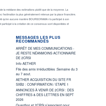
de la médiane des estimations plutôt que de la moyenne. La
 l'estimation la plus généralement retenue par la place financière.
rappelé qu'en aucune manière BOURSORAMA n'a participé à son
nt participé à la création de ce consensus sont disponibles et
MESSAGES LES PLUS
RECOMMANDÉS
ARRÊT DE MES COMMUNICATIONS -
JE RESTE NÉANMOINS ACTIONNAIRE
DE 2CRSI
Info AETHER
File des amix irréductibles :Semaine du 3
au 7 aout.
AETHER ACQUISITION DU SITE FR
SXB2 : CONFIRMATION / ETAPE 1
ANNONCES À VENIR DE 2CRSI : DES
CHIFFRES & DES LETTRES EN SEPT
2026
Quanthor et 2CRSi s’associent pour