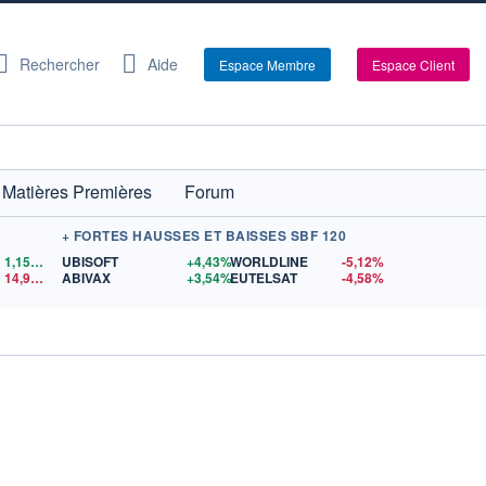
Rechercher
Aide
Espace Membre
Espace Client
Matières Premières
Forum
+ FORTES HAUSSES ET BAISSES SBF 120
1,1559
$US
UBISOFT
+4,43%
WORLDLINE
-5,12%
14,90
$US
ABIVAX
+3,54%
EUTELSAT
-4,58%