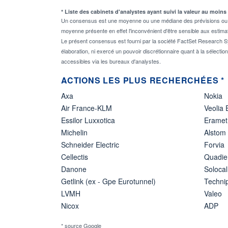
* Liste des cabinets d'analystes ayant suivi la valeur au moins
Un consensus est une moyenne ou une médiane des prévisions ou des
moyenne présente en effet l'inconvénient d'être sensible aux estima
Le présent consensus est fourni par la société FactSet Research Sy
élaboration, ni exercé un pouvoir discrétionnaire quant à la sélectio
accessibles via les bureaux d'analystes.
ACTIONS LES PLUS RECHERCHÉES *
Axa
Nokia
Air France-KLM
Veolia
Essilor Luxxotica
Eramet
Michelin
Alstom
Schneider Electric
Forvia
Cellectis
Quadie
Danone
Solocal
Getlink (ex - Gpe Eurotunnel)
Techn
LVMH
Valeo
Nicox
ADP
* source Google