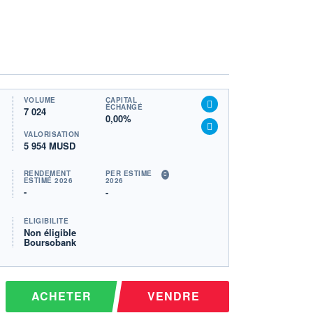
VOLUME
CAPITAL
ÉCHANGÉ
7 024
0,00%
VALORISATION
5 954 MUSD
RENDEMENT
PER ESTIMÉ
ESTIMÉ 2026
2026
-
-
ÉLIGIBILITÉ
Non éligible
Boursobank
ACHETER
VENDRE