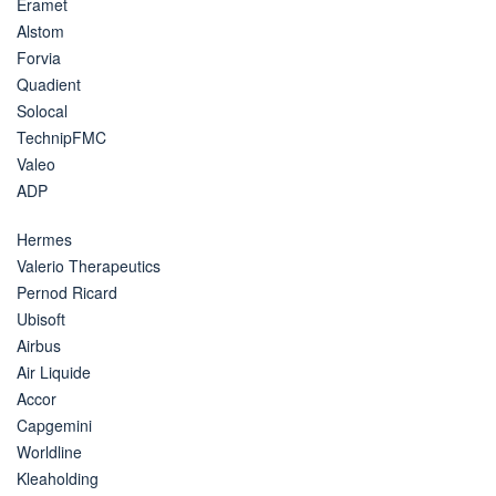
Eramet
Alstom
Forvia
Quadient
Solocal
TechnipFMC
Valeo
ADP
Hermes
Valerio Therapeutics
Pernod Ricard
Ubisoft
Airbus
Air Liquide
Accor
Capgemini
Worldline
Kleaholding