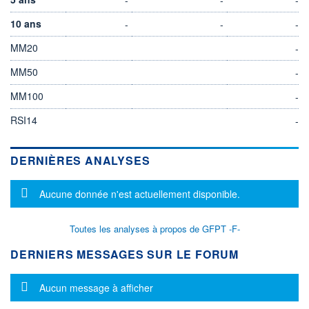
10 ans
-
-
-
MM20
-
MM50
-
MM100
-
RSI14
-
DERNIÈRES ANALYSES
Message d'information
Aucune donnée n'est actuellement disponible.
Toutes les analyses à propos de GFPT -F-
DERNIERS MESSAGES SUR LE FORUM
Message d'information
Aucun message à afficher