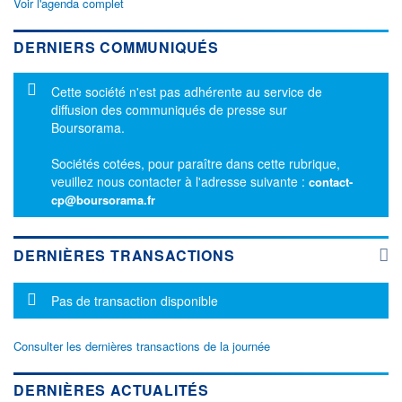
Voir l'agenda complet
DERNIERS COMMUNIQUÉS
Message d'information
Cette société n'est pas adhérente au service de
diffusion des communiqués de presse sur
Boursorama.
Sociétés cotées, pour paraître dans cette rubrique,
veuillez nous contacter à l'adresse suivante :
contact-
cp@boursorama.fr
DERNIÈRES TRANSACTIONS
Message d'information
Pas de transaction disponible
Consulter les dernières transactions de la journée
DERNIÈRES ACTUALITÉS