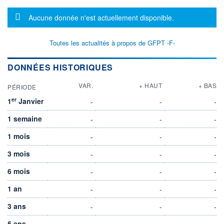
Message d'information
Aucune donnée n'est actuellement disponible.
Toutes les actualités à propos de GFPT -F-
DONNÉES HISTORIQUES
VAR.
+ HAUT
+ BAS
PÉRIODE
er
1
Janvier
-
-
-
1 semaine
-
-
-
1 mois
-
-
-
3 mois
-
-
-
6 mois
-
-
-
1 an
-
-
-
3 ans
-
-
-
5 ans
-
-
-