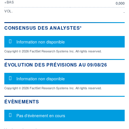
+BAS
0,000
VOL.
-
CONSENSUS DES ANALYSTES*
Message d'information
Information non disponible
Copyright © 2026 FactSet Research Systems Inc. All rights reserved.
ÉVOLUTION DES PRÉVISIONS AU 09/08/26
Message d'information
Information non disponible
Copyright © 2026 FactSet Research Systems Inc. All rights reserved.
ÉVÈNEMENTS
Message d'information
Pas d'évènement en cours