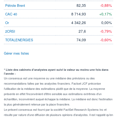
82,35
-0,88%
Pétrole Brent
8 714,93
+0,17%
CAC 40
4 342,26
0,00%
Or
27,6
-0,79%
2CRSI
74,09
-0,60%
TOTALENERGIES
Gérer mes listes
* Liste des cabinets d'analystes ayant suivi la valeur au moins une fois dans
l'année :
Un consensus est une moyenne ou une médiane des prévisions ou des
recommandations faites par les analystes financiers. Factset JCF préconise
l'utilisation de la médiane des estimations plutôt que de la moyenne. La moyenne
présente en effet l'inconvénient d'être sensible aux estimations extrêmes d'un
échantillon, inconvénient auquel échappe la médiane. La médiane est donc l'estimation
la plus généralement retenue par la place financière.
Le présent consensus est fourni par la société FactSet Research Systems Inc et
résulte par nature d'une diffusion de plusieurs opinions d'analystes. Il est rappelé qu'en