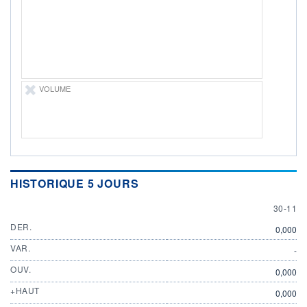
ÉLIGIBILITÉ
Non éligible
Boursobank
+ PORTEFEUILLE
+ LISTE
VOLUME
HISTORIQUE 5 JOURS
30 NOV
30-11
DER.
0,000
VAR.
-
OUV.
0,000
+HAUT
0,000