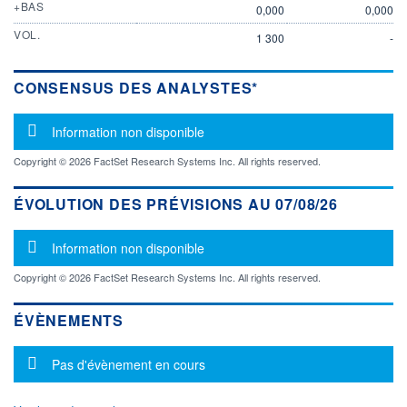
+BAS
0,000
0,000
VOL.
1 300
-
CONSENSUS DES ANALYSTES*
Message d'information
Information non disponible
Copyright © 2026 FactSet Research Systems Inc. All rights reserved.
ÉVOLUTION DES PRÉVISIONS AU 07/08/26
Message d'information
Information non disponible
Copyright © 2026 FactSet Research Systems Inc. All rights reserved.
ÉVÈNEMENTS
Message d'information
Pas d'évènement en cours