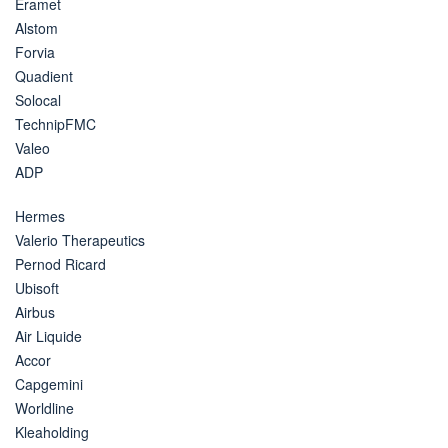
Eramet
Alstom
Forvia
Quadient
Solocal
TechnipFMC
Valeo
ADP
Hermes
Valerio Therapeutics
Pernod Ricard
Ubisoft
Airbus
Air Liquide
Accor
Capgemini
Worldline
Kleaholding