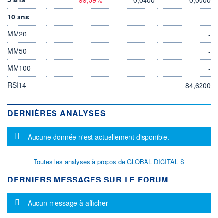
10 ans
-
-
-
MM20
-
MM50
-
MM100
-
RSI14
84,6200
DERNIÈRES ANALYSES
Message d'information
Aucune donnée n'est actuellement disponible.
Toutes les analyses à propos de GLOBAL DIGITAL S
DERNIERS MESSAGES SUR LE FORUM
Message d'information
Aucun message à afficher