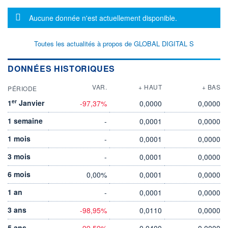
Message d'information
Aucune donnée n'est actuellement disponible.
Toutes les actualités à propos de GLOBAL DIGITAL S
DONNÉES HISTORIQUES
VAR.
+ HAUT
+ BAS
PÉRIODE
er
1
Janvier
-97,37%
0,0000
0,0000
1 semaine
-
0,0001
0,0000
1 mois
-
0,0001
0,0000
3 mois
-
0,0001
0,0000
6 mois
0,00%
0,0001
0,0000
1 an
-
0,0001
0,0000
3 ans
-98,95%
0,0110
0,0000
5 ans
-99,59%
0,0400
0,0000