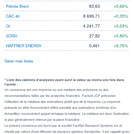
83,63
+0,66%
Pétrole Brent
8 699,71
+0,35%
CAC 40
4 241,77
+0,03%
Or
27,82
+0,80%
2CRSI
0,461
+9,76%
HAFFNER ENERGY
Gérer mes listes
* Liste des cabinets d'analystes ayant suivi la valeur au moins une fois dans
l'année :
Un consensus est une moyenne ou une médiane des prévisions ou des
recommandations faites par les analystes financiers. Factset JCF préconise
l'utilisation de la médiane des estimations plutôt que de la moyenne. La moyenne
présente en effet l'inconvénient d'être sensible aux estimations extrêmes d'un
échantillon, inconvénient auquel échappe la médiane. La médiane est donc l'estimation
la plus généralement retenue par la place financière.
Le présent consensus est fourni par la société FactSet Research Systems Inc et
résulte par nature d'une diffusion de plusieurs opinions d'analystes. Il est rappelé qu'en