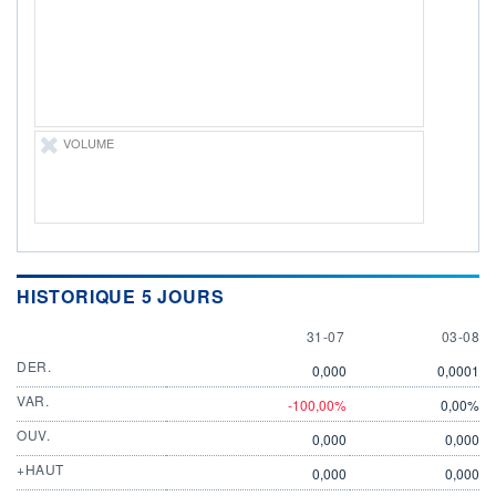
ÉLIGIBILITÉ
Non éligible
Boursobank
+ PORTEFEUILLE
+ LISTE
VOLUME
HISTORIQUE 5 JOURS
31 JULY
3 AUGU
31-07
03-08
DER.
0,000
0,0001
VAR.
-100,00%
0,00%
OUV.
0,000
0,000
+HAUT
0,000
0,000