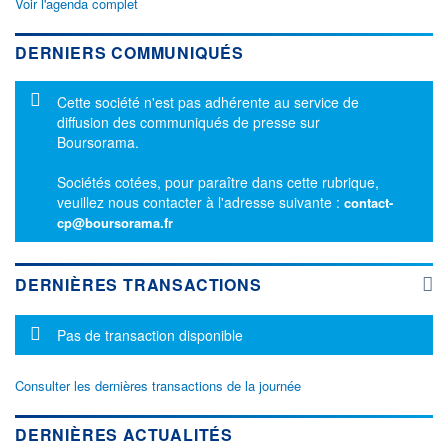
Voir l'agenda complet
DERNIERS COMMUNIQUÉS
Message d'information
Cette société n'est pas adhérente au service de
diffusion des communiqués de presse sur
Boursorama.
Sociétés cotées, pour paraître dans cette rubrique,
veuillez nous contacter à l'adresse suivante :
contact-
cp@boursorama.fr
DERNIÈRES TRANSACTIONS
Message d'information
Pas de transaction disponible
Consulter les dernières transactions de la journée
DERNIÈRES ACTUALITÉS