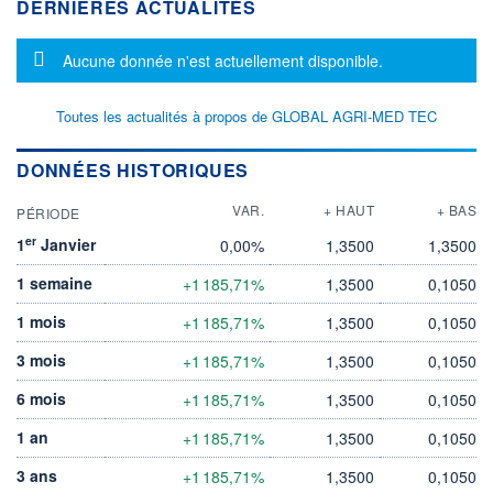
DERNIÈRES ACTUALITÉS
Message d'information
Aucune donnée n'est actuellement disponible.
Toutes les actualités à propos de GLOBAL AGRI-MED TEC
DONNÉES HISTORIQUES
VAR.
+ HAUT
+ BAS
PÉRIODE
er
1
Janvier
0,00%
1,3500
1,3500
1 semaine
+1 185,71%
1,3500
0,1050
1 mois
+1 185,71%
1,3500
0,1050
3 mois
+1 185,71%
1,3500
0,1050
6 mois
+1 185,71%
1,3500
0,1050
1 an
+1 185,71%
1,3500
0,1050
3 ans
+1 185,71%
1,3500
0,1050