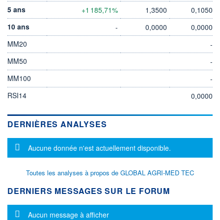
5 ans
+1 185,71%
1,3500
0,1050
10 ans
-
0,0000
0,0000
MM20
-
MM50
-
MM100
-
RSI14
0,0000
DERNIÈRES ANALYSES
Message d'information
Aucune donnée n'est actuellement disponible.
Toutes les analyses à propos de GLOBAL AGRI-MED TEC
DERNIERS MESSAGES SUR LE FORUM
Message d'information
Aucun message à afficher