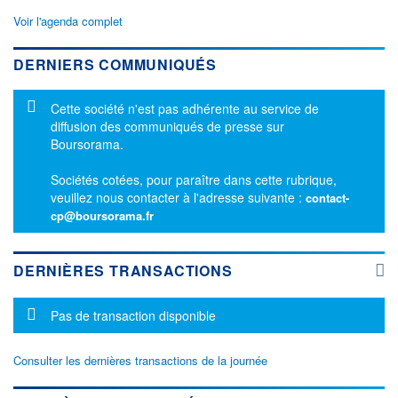
Voir l'agenda complet
DERNIERS COMMUNIQUÉS
Message d'information
Cette société n'est pas adhérente au service de
diffusion des communiqués de presse sur
Boursorama.
Sociétés cotées, pour paraître dans cette rubrique,
veuillez nous contacter à l'adresse suivante :
contact-
cp@boursorama.fr
DERNIÈRES TRANSACTIONS
Message d'information
Pas de transaction disponible
Consulter les dernières transactions de la journée