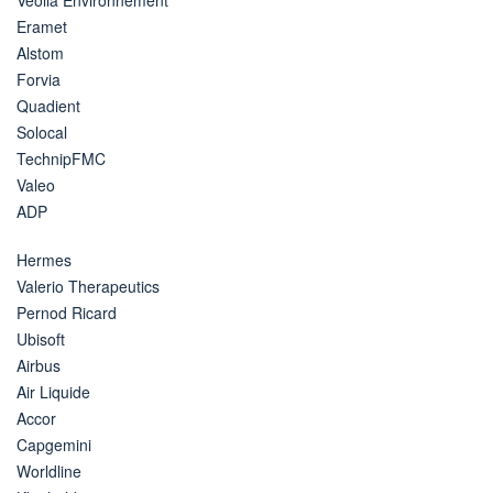
Eramet
Alstom
Forvia
Quadient
Solocal
TechnipFMC
Valeo
ADP
Hermes
Valerio Therapeutics
Pernod Ricard
Ubisoft
Airbus
Air Liquide
Accor
Capgemini
Worldline