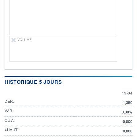
ÉLIGIBILITÉ
Non éligible
Boursobank
+ PORTEFEUILLE
+ LISTE
VOLUME
HISTORIQUE 5 JOURS
19 APRI
19-04
DER.
1,350
VAR.
0,00%
OUV.
0,000
+HAUT
0,000