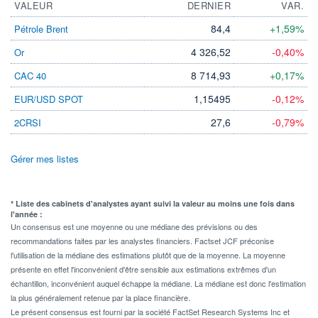
VALEUR
DERNIER
VAR.
84,4
+1,59%
Pétrole Brent
4 326,52
-0,40%
Or
8 714,93
+0,17%
CAC 40
1,15495
-0,12%
EUR/USD SPOT
27,6
-0,79%
2CRSI
Gérer mes listes
* Liste des cabinets d'analystes ayant suivi la valeur au moins une fois dans
l'année :
Un consensus est une moyenne ou une médiane des prévisions ou des
recommandations faites par les analystes financiers. Factset JCF préconise
l'utilisation de la médiane des estimations plutôt que de la moyenne. La moyenne
présente en effet l'inconvénient d'être sensible aux estimations extrêmes d'un
échantillon, inconvénient auquel échappe la médiane. La médiane est donc l'estimation
la plus généralement retenue par la place financière.
Le présent consensus est fourni par la société FactSet Research Systems Inc et