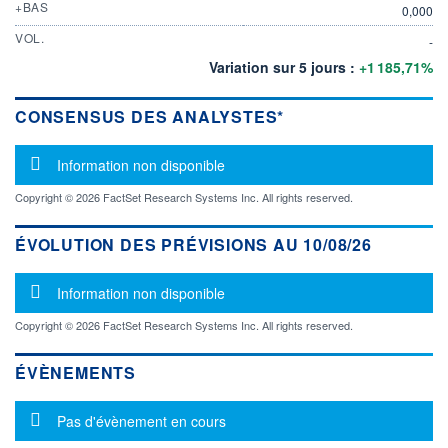
+BAS
0,000
VOL.
-
Variation sur 5 jours :
+1 185,71%
CONSENSUS DES ANALYSTES*
Message d'information
Information non disponible
Copyright © 2026 FactSet Research Systems Inc. All rights reserved.
ÉVOLUTION DES PRÉVISIONS AU 10/08/26
Message d'information
Information non disponible
Copyright © 2026 FactSet Research Systems Inc. All rights reserved.
ÉVÈNEMENTS
Message d'information
Pas d'évènement en cours