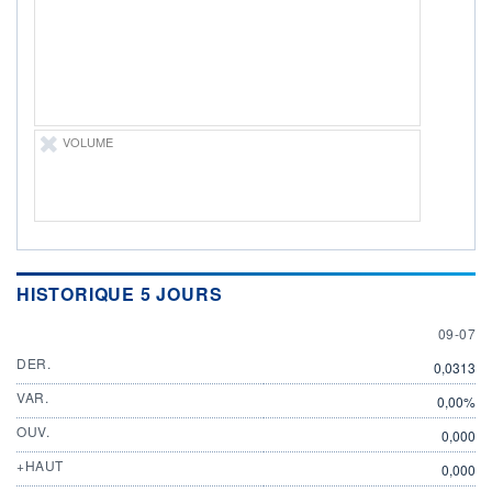
ÉLIGIBILITÉ
Non éligible
Boursobank
+ PORTEFEUILLE
+ LISTE
VOLUME
HISTORIQUE 5 JOURS
9 JULY
09-07
DER.
0,0313
VAR.
0,00%
OUV.
0,000
+HAUT
0,000