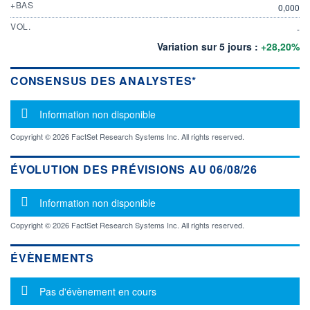
+BAS
0,000
VOL.
-
Variation sur 5 jours :
+28,20%
CONSENSUS DES ANALYSTES*
Message d'information
Information non disponible
Copyright © 2026 FactSet Research Systems Inc. All rights reserved.
ÉVOLUTION DES PRÉVISIONS AU 06/08/26
Message d'information
Information non disponible
Copyright © 2026 FactSet Research Systems Inc. All rights reserved.
ÉVÈNEMENTS
Message d'information
Pas d'évènement en cours