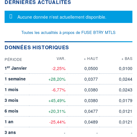
DERNIÈRES ACTUALITÉS
Message d'information
Aucune donnée n'est actuellement disponible.
Toutes les actualités à propos de FUSE BTRY MTLS
DONNÉES HISTORIQUES
VAR.
+ HAUT
+ BAS
PÉRIODE
er
1
Janvier
-2,25%
0,0500
0,0100
1 semaine
+28,20%
0,0377
0,0244
1 mois
-6,77%
0,0380
0,0243
3 mois
+45,49%
0,0380
0,0179
6 mois
+20,31%
0,0477
0,0121
1 an
-25,44%
0,0489
0,0121
3 ans
-
-
-