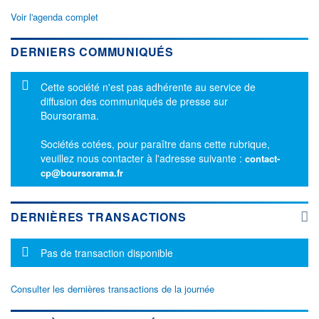
Voir l'agenda complet
DERNIERS COMMUNIQUÉS
Message d'information
Cette société n'est pas adhérente au service de
diffusion des communiqués de presse sur
Boursorama.
Sociétés cotées, pour paraître dans cette rubrique,
veuillez nous contacter à l'adresse suivante :
contact-
cp@boursorama.fr
DERNIÈRES TRANSACTIONS
Message d'information
Pas de transaction disponible
Consulter les dernières transactions de la journée