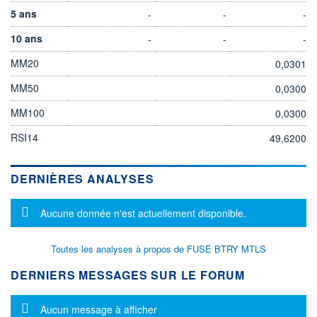
5 ans
-
-
-
10 ans
-
-
-
MM20
0,0301
MM50
0,0300
MM100
0,0300
RSI14
49,6200
DERNIÈRES ANALYSES
Message d'information
Aucune donnée n'est actuellement disponible.
Toutes les analyses à propos de FUSE BTRY MTLS
DERNIERS MESSAGES SUR LE FORUM
Message d'information
Aucun message à afficher