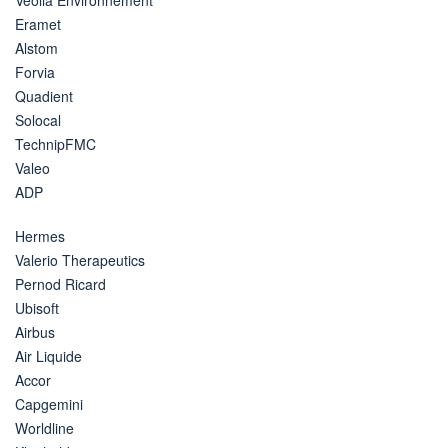
Eramet
Alstom
Forvia
Quadient
Solocal
TechnipFMC
Valeo
ADP
Hermes
Valerio Therapeutics
Pernod Ricard
Ubisoft
Airbus
Air Liquide
Accor
Capgemini
Worldline