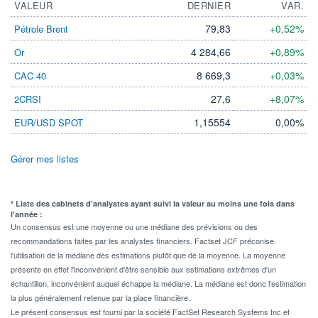
VALEUR
DERNIER
VAR.
79,83
+0,52%
Pétrole Brent
4 284,66
+0,89%
Or
8 669,3
+0,03%
CAC 40
27,6
+8,07%
2CRSI
1,15554
0,00%
EUR/USD SPOT
Gérer mes listes
* Liste des cabinets d'analystes ayant suivi la valeur au moins une fois dans
l'année :
Un consensus est une moyenne ou une médiane des prévisions ou des
recommandations faites par les analystes financiers. Factset JCF préconise
l'utilisation de la médiane des estimations plutôt que de la moyenne. La moyenne
présente en effet l'inconvénient d'être sensible aux estimations extrêmes d'un
échantillon, inconvénient auquel échappe la médiane. La médiane est donc l'estimation
la plus généralement retenue par la place financière.
Le présent consensus est fourni par la société FactSet Research Systems Inc et