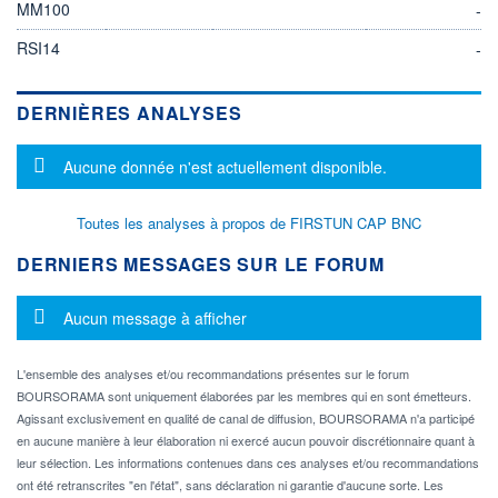
MM100
-
RSI14
-
DERNIÈRES ANALYSES
Message d'information
Aucune donnée n'est actuellement disponible.
Toutes les analyses à propos de FIRSTUN CAP BNC
DERNIERS MESSAGES SUR LE FORUM
Message d'information
Aucun message à afficher
L'ensemble des analyses et/ou recommandations présentes sur le forum
BOURSORAMA sont uniquement élaborées par les membres qui en sont émetteurs.
Agissant exclusivement en qualité de canal de diffusion, BOURSORAMA n'a participé
en aucune manière à leur élaboration ni exercé aucun pouvoir discrétionnaire quant à
leur sélection. Les informations contenues dans ces analyses et/ou recommandations
ont été retranscrites "en l'état", sans déclaration ni garantie d'aucune sorte. Les