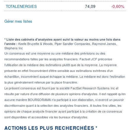
74,09
-0,60%
TOTALENERGIES
Gérer mes listes
* Liste des cabinets d'analystes ayant suivi la valeur au moins une fois dans
Keefe Bruyette & Woods, Piper Sandler Companies, Raymond James,
l'année :
Stephens Inc
Un consensus est une moyenne ou une médiane des prévisions ou des
recommandations faites par les analystes financiers. Factset JCF préconise
l'utilisation de la médiane des estimations plutôt que de la moyenne. La moyenne
présente en effet l'inconvénient d'être sensible aux estimations extrêmes d'un
échantillon, inconvénient auquel échappe la médiane. La médiane est donc l'estimation
la plus généralement retenue par la place financière.
Le présent consensus est fourni par la société FactSet Research Systems Inc et
résulte par nature d'une diffusion de plusieurs opinions d'analystes. Il est rappelé qu'en
aucune manière BOURSORAMA n'a participé à son élaboration, ni exercé un pouvoir
discrétionnaire quant à la sélection des analystes financiers. A toutes fins utiles, les
opinions de chaque analyste financier ayant participé à la création de ce consensus
sont disponibles et accessibles via les bureaux d'analystes.
ACTIONS LES PLUS RECHERCHÉES *