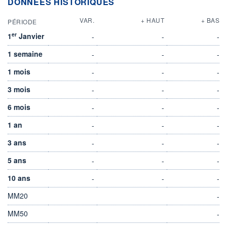
DONNÉES HISTORIQUES
VAR.
+ HAUT
+ BAS
PÉRIODE
er
1
Janvier
-
-
-
1 semaine
-
-
-
1 mois
-
-
-
3 mois
-
-
-
6 mois
-
-
-
1 an
-
-
-
3 ans
-
-
-
5 ans
-
-
-
10 ans
-
-
-
MM20
-
MM50
-