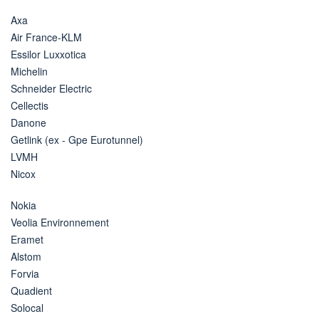
Axa
Air France-KLM
Essilor Luxxotica
Michelin
Schneider Electric
Cellectis
Danone
Getlink (ex - Gpe Eurotunnel)
LVMH
Nicox
Nokia
Veolia Environnement
Eramet
Alstom
Forvia
Quadient
Solocal