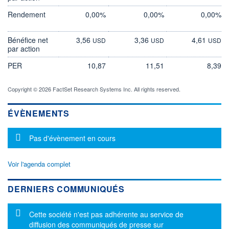
Rendement
0,00%
0,00%
0,00%
Bénéfice net
3,56
3,36
4,61
USD
USD
USD
par action
PER
10,87
11,51
8,39
Copyright © 2026 FactSet Research Systems Inc. All rights reserved.
ÉVÈNEMENTS
Message d'information
Pas d'évènement en cours
Voir l'agenda complet
DERNIERS COMMUNIQUÉS
Message d'information
Cette société n'est pas adhérente au service de
diffusion des communiqués de presse sur