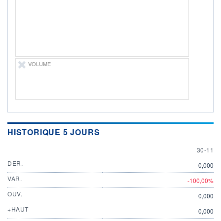
RENDEMENT
PER ESTIMÉ
ESTIMÉ 2026
2026
-
11,51
DERNIER
ÉCHANGE
-
VOLUME
ÉLIGIBILITÉ
Non éligible
Boursobank
+ PORTEFEUILLE
+ LISTE
HISTORIQUE 5 JOURS
30 NOV
30-11
DER.
0,000
VAR.
-100,00%
OUV.
0,000
+HAUT
0,000