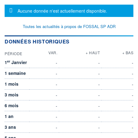
Message d'information
Aucune donnée n'est actuellement disponible.
Toutes les actualités à propos de FOSSAL SP ADR
DONNÉES HISTORIQUES
VAR.
+ HAUT
+ BAS
PÉRIODE
er
1
Janvier
-
-
-
1 semaine
-
-
-
1 mois
-
-
-
3 mois
-
-
-
6 mois
-
-
-
1 an
-
-
-
3 ans
-
-
-
5 ans
-
-
-