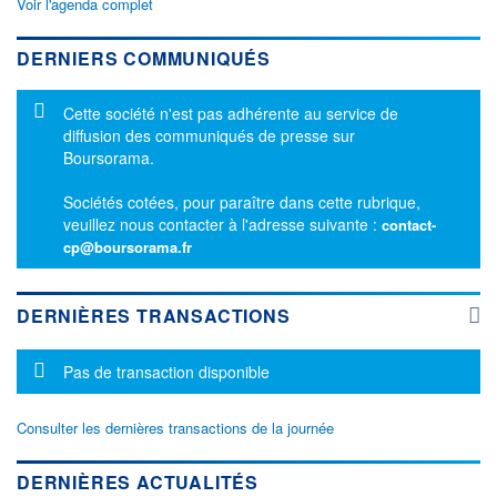
Voir l'agenda complet
DERNIERS COMMUNIQUÉS
Message d'information
Cette société n'est pas adhérente au service de
diffusion des communiqués de presse sur
Boursorama.
Sociétés cotées, pour paraître dans cette rubrique,
veuillez nous contacter à l'adresse suivante :
contact-
cp@boursorama.fr
DERNIÈRES TRANSACTIONS
Message d'information
Pas de transaction disponible
Consulter les dernières transactions de la journée
DERNIÈRES ACTUALITÉS