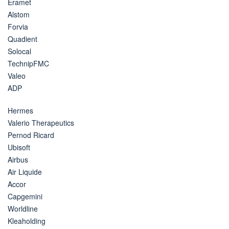
Eramet
Alstom
Forvia
Quadient
Solocal
TechnipFMC
Valeo
ADP
Hermes
Valerio Therapeutics
Pernod Ricard
Ubisoft
Airbus
Air Liquide
Accor
Capgemini
Worldline
Kleaholding