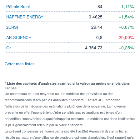
84
+1,11%
Pétrole Brent
0,4625
+1,54%
HAFFNER ENERGY
29,44
+6,67%
2CRSI
0,8
-20,00%
AB SCIENCE
4 354,73
+0,25%
Or
Gérer mes listes
* Liste des cabinets d'analystes ayant suivi la valeur au moins une fois dans
l'année :
Un consensus est une moyenne ou une médiane des prévisions ou des
recommandations faites par les analystes financiers. Factset JCF préconise
l'utilisation de la médiane des estimations plutôt que de la moyenne. La moyenne
présente en effet l'inconvénient d'être sensible aux estimations extrêmes d'un
échantillon, inconvénient auquel échappe la médiane. La médiane est donc l'estimation
la plus généralement retenue par la place financière.
Le présent consensus est fourni par la société FactSet Research Systems Inc et
résulte par nature d'une diffusion de plusieurs opinions d'analystes. Il est rappelé qu'en