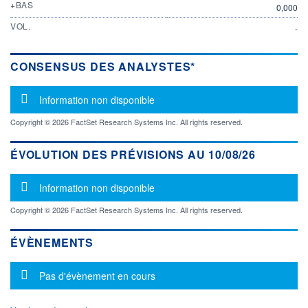
+BAS
0,000
VOL.
-
CONSENSUS DES ANALYSTES*
Message d'information
Information non disponible
Copyright © 2026 FactSet Research Systems Inc. All rights reserved.
ÉVOLUTION DES PRÉVISIONS AU 10/08/26
Message d'information
Information non disponible
Copyright © 2026 FactSet Research Systems Inc. All rights reserved.
ÉVÈNEMENTS
Message d'information
Pas d'évènement en cours