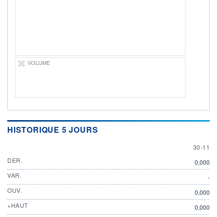
ÉLIGIBILITÉ
Non éligible
Boursobank
+ PORTEFEUILLE
+ LISTE
VOLUME
HISTORIQUE 5 JOURS
30 NOV
30-11
DER.
0,000
VAR.
-
OUV.
0,000
+HAUT
0,000