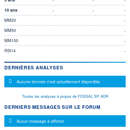
10 ans
-
-
-
MM20
-
MM50
-
MM100
-
RSI14
-
DERNIÈRES ANALYSES
Message d'information
Aucune donnée n'est actuellement disponible.
Toutes les analyses à propos de FOSSAL SP ADR
DERNIERS MESSAGES SUR LE FORUM
Message d'information
Aucun message à afficher