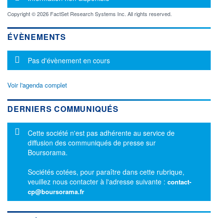
Copyright © 2026 FactSet Research Systems Inc. All rights reserved.
ÉVÈNEMENTS
Message d'information
Pas d'évènement en cours
Voir l'agenda complet
DERNIERS COMMUNIQUÉS
Message d'information
Cette société n'est pas adhérente au service de
diffusion des communiqués de presse sur
Boursorama.
Sociétés cotées, pour paraître dans cette rubrique,
veuillez nous contacter à l'adresse suivante :
contact-
cp@boursorama.fr