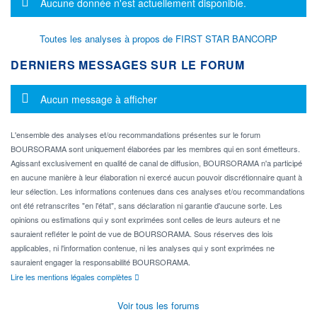
Message d'information
Aucune donnée n'est actuellement disponible.
Toutes les analyses à propos de FIRST STAR BANCORP
DERNIERS MESSAGES SUR LE FORUM
Message d'information
Aucun message à afficher
L'ensemble des analyses et/ou recommandations présentes sur le forum
BOURSORAMA sont uniquement élaborées par les membres qui en sont émetteurs.
Agissant exclusivement en qualité de canal de diffusion, BOURSORAMA n'a participé
en aucune manière à leur élaboration ni exercé aucun pouvoir discrétionnaire quant à
leur sélection. Les informations contenues dans ces analyses et/ou recommandations
ont été retranscrites "en l'état", sans déclaration ni garantie d'aucune sorte. Les
opinions ou estimations qui y sont exprimées sont celles de leurs auteurs et ne
sauraient refléter le point de vue de BOURSORAMA. Sous réserves des lois
applicables, ni l'information contenue, ni les analyses qui y sont exprimées ne
sauraient engager la responsabilité BOURSORAMA.
Lire les mentions légales complètes
Voir tous les forums