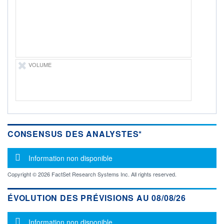
ÉLIGIBILITÉ
Non éligible
Boursobank
+ PORTEFEUILLE
+ LISTE
VOLUME
CONSENSUS DES ANALYSTES*
Message d'information
Information non disponible
Copyright © 2026 FactSet Research Systems Inc. All rights reserved.
ÉVOLUTION DES PRÉVISIONS AU 08/08/26
Message d'information
Information non disponible