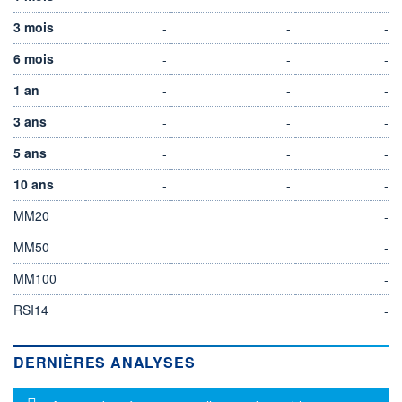
3 mois
-
-
-
6 mois
-
-
-
1 an
-
-
-
3 ans
-
-
-
5 ans
-
-
-
10 ans
-
-
-
MM20
-
MM50
-
MM100
-
RSI14
-
DERNIÈRES ANALYSES