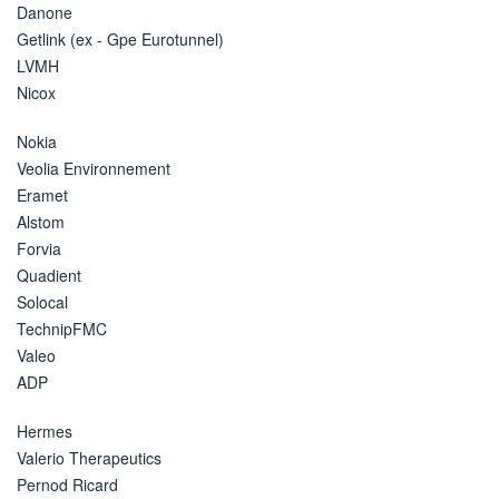
Danone
Getlink (ex - Gpe Eurotunnel)
LVMH
Nicox
Nokia
Veolia Environnement
Eramet
Alstom
Forvia
Quadient
Solocal
TechnipFMC
Valeo
ADP
Hermes
Valerio Therapeutics
Pernod Ricard