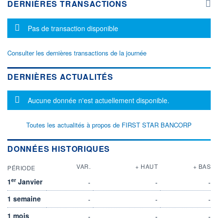
DERNIÈRES TRANSACTIONS
Message d'information
Pas de transaction disponible
Consulter les dernières transactions de la journée
DERNIÈRES ACTUALITÉS
Message d'information
Aucune donnée n'est actuellement disponible.
Toutes les actualités à propos de FIRST STAR BANCORP
DONNÉES HISTORIQUES
VAR.
+ HAUT
+ BAS
PÉRIODE
er
1
Janvier
-
-
-
1 semaine
-
-
-
1 mois
-
-
-