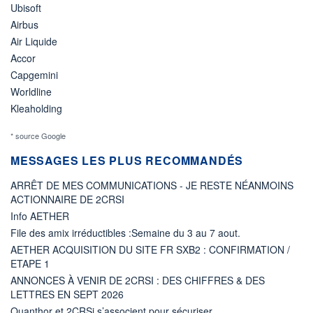
Ubisoft
Airbus
Air Liquide
Accor
Capgemini
Worldline
Kleaholding
* source Google
MESSAGES LES PLUS RECOMMANDÉS
ARRÊT DE MES COMMUNICATIONS - JE RESTE NÉANMOINS
ACTIONNAIRE DE 2CRSI
Info AETHER
File des amix irréductibles :Semaine du 3 au 7 aout.
AETHER ACQUISITION DU SITE FR SXB2 : CONFIRMATION /
ETAPE 1
ANNONCES À VENIR DE 2CRSI : DES CHIFFRES & DES
LETTRES EN SEPT 2026
Quanthor et 2CRSi s’associent pour sécuriser