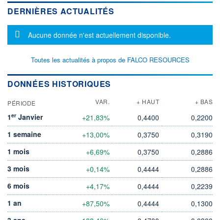
DERNIÈRES ACTUALITÉS
Message d'information
Aucune donnée n'est actuellement disponible.
Toutes les actualités à propos de FALCO RESOURCES
DONNÉES HISTORIQUES
VAR.
+ HAUT
+ BAS
PÉRIODE
er
1
Janvier
+21,83%
0,4400
0,2200
1 semaine
+13,00%
0,3750
0,3190
1 mois
+6,69%
0,3750
0,2886
3 mois
+0,14%
0,4444
0,2886
6 mois
+4,17%
0,4444
0,2239
1 an
+87,50%
0,4444
0,1300
3 ans