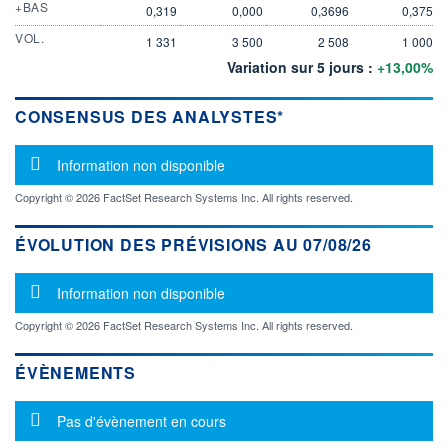
+BAS
0,319
0,000
0,3696
0,375
VOL.
1 331
3 500
2 508
1 000
Variation sur 5 jours :
+13,00%
CONSENSUS DES ANALYSTES*
Message d'information
Information non disponible
Copyright © 2026 FactSet Research Systems Inc. All rights reserved.
ÉVOLUTION DES PRÉVISIONS AU 07/08/26
Message d'information
Information non disponible
Copyright © 2026 FactSet Research Systems Inc. All rights reserved.
ÉVÈNEMENTS
Message d'information
Pas d'évènement en cours