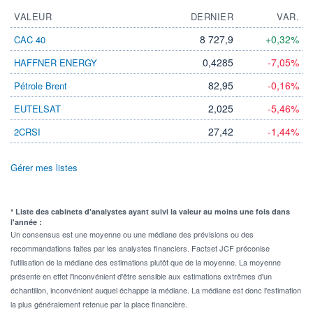
VALEUR
DERNIER
VAR.
8 727,9
+0,32%
CAC 40
0,4285
-7,05%
HAFFNER ENERGY
82,95
-0,16%
Pétrole Brent
2,025
-5,46%
EUTELSAT
27,42
-1,44%
2CRSI
Gérer mes listes
* Liste des cabinets d'analystes ayant suivi la valeur au moins une fois dans
l'année :
Un consensus est une moyenne ou une médiane des prévisions ou des
recommandations faites par les analystes financiers. Factset JCF préconise
l'utilisation de la médiane des estimations plutôt que de la moyenne. La moyenne
présente en effet l'inconvénient d'être sensible aux estimations extrêmes d'un
échantillon, inconvénient auquel échappe la médiane. La médiane est donc l'estimation
la plus généralement retenue par la place financière.