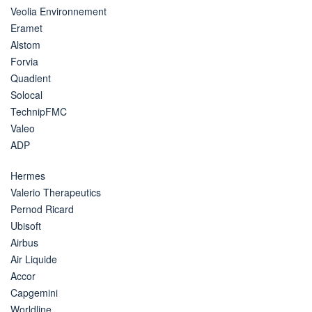
Veolia Environnement
Eramet
Alstom
Forvia
Quadient
Solocal
TechnipFMC
Valeo
ADP
Hermes
Valerio Therapeutics
Pernod Ricard
Ubisoft
Airbus
Air Liquide
Accor
Capgemini
Worldline