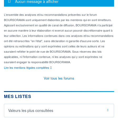
Message d'information
Aucun message à afficher
L'ensemble des analyses et/ou recommandations présentes sur le forum
BOURSORAMA sont uniquement élaborées par les membres qui en sont émetteurs.
Agissant exclusivement en qualité de canal de diffusion, BOURSORAMA n'a participé
en aucune manière à leur élaboration ni exercé aucun pouvoir discrétionnaire quant à
leur sélection. Les informations contenues dans ces analyses et/ou recommandations
ont été retranscrites "en l'état", sans déclaration ni garantie d'aucune sorte. Les
opinions ou estimations qui y sont exprimées sont celles de leurs auteurs et ne
sauraient refléter le point de vue de BOURSORAMA. Sous réserves des lois
applicables, ni l'information contenue, ni les analyses qui y sont exprimées ne
sauraient engager la responsabilité BOURSORAMA.
Lire les mentions légales complètes
Voir tous les forums
MES LISTES
Valeurs les plus consultées