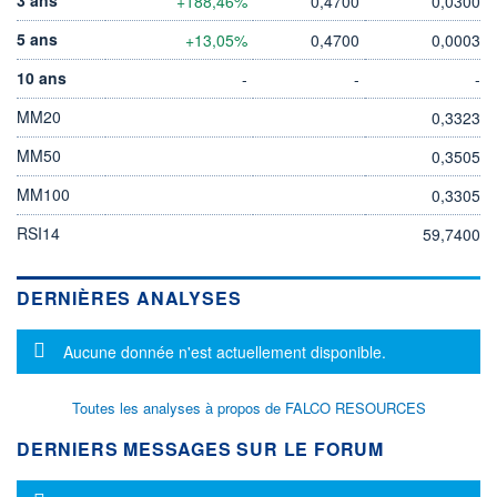
+188,46%
0,4700
0,0300
5 ans
+13,05%
0,4700
0,0003
10 ans
-
-
-
MM20
0,3323
MM50
0,3505
MM100
0,3305
RSI14
59,7400
DERNIÈRES ANALYSES
Message d'information
Aucune donnée n'est actuellement disponible.
Toutes les analyses à propos de FALCO RESOURCES
DERNIERS MESSAGES SUR LE FORUM