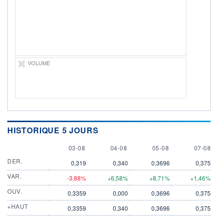
227 MCAD
LIMITE À LA
LIMITE À LA
BAISSE
HAUSSE
0,0000
0,0000
RENDEMENT
PER ESTIMÉ
ESTIMÉ 2026
2026
-
-
VOLUME
DERNIER
ÉCHANGE
07.08.26 / 15:47:18
ÉLIGIBILITÉ
Non éligible
Boursobank
HISTORIQUE 5 JOURS
+ PORTEFEUILLE
+ LISTE
3 AUGUST
4 AUGUST
5 AUGUST
7 AUGU
03-08
04-08
05-08
07-08
DER.
0,319
0,340
0,3696
0,375
VAR.
-3,88%
+6,58%
+8,71%
+1,46%
OUV.
0,3359
0,000
0,3696
0,375
+HAUT
0,3359
0,340
0,3696
0,375