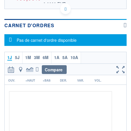
0,0000 EUR
VALEUR INDICATIVE
US3538792082 FMNJ
DONNÉES TEMPS DIFFÉRÉ
Politique d'exécution
CARNET D'ORDRES
Cotation sur les autres places
Message d'information
Pas de carnet d'ordre disponible
OUVERTURE
CLÔTURE VEILLE
0,0000
0,0004
+ HAUT
+ BAS
0,0000
0,0000
1J
5J
1M
3M
6M
1A
5A
10A
VOLUME
CAPITAL ÉCHANGÉ
Compare
0
0,00%
r
VALORISATION
OUV.
+HAUT
+BAS
DER.
VAR.
VOL.
LIMITE À LA
LIMITE À LA
BAISSE
HAUSSE
0,0000
0,0000
RENDEMENT
PER ESTIMÉ
ESTIMÉ 2026
2026
-
-
DERNIER
ÉCHANGE
27.07.26 / 16:58:46