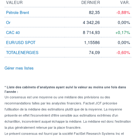
VALEUR
DERNIER
VAR.
82,35
-0,88%
Pétrole Brent
4 342,26
0,00%
Or
8 714,93
+0,17%
CAC 40
1,15586
0,00%
EUR/USD SPOT
74,09
-0,60%
TOTALENERGIES
Gérer mes listes
* Liste des cabinets d'analystes ayant suivi la valeur au moins une fois dans
l'année :
Un consensus est une moyenne ou une médiane des prévisions ou des
recommandations faites par les analystes financiers. Factset JCF préconise
l'utilisation de la médiane des estimations plutôt que de la moyenne. La moyenne
présente en effet l'inconvénient d'être sensible aux estimations extrêmes d'un
échantillon, inconvénient auquel échappe la médiane. La médiane est donc l'estimation
la plus généralement retenue par la place financière.
Le présent consensus est fourni par la société FactSet Research Systems Inc et