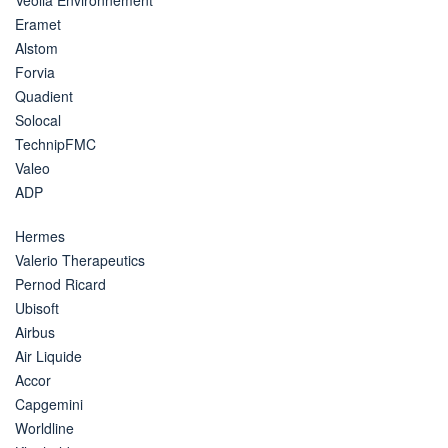
Eramet
Alstom
Forvia
Quadient
Solocal
TechnipFMC
Valeo
ADP
Hermes
Valerio Therapeutics
Pernod Ricard
Ubisoft
Airbus
Air Liquide
Accor
Capgemini
Worldline