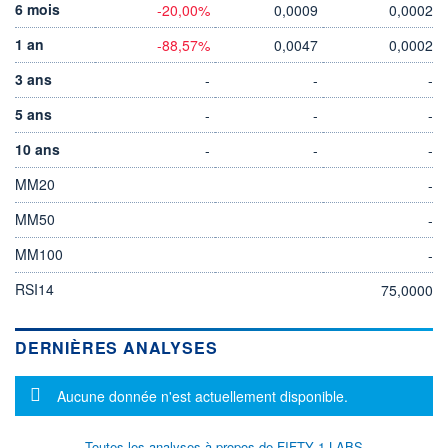
6 mois
-20,00%
0,0009
0,0002
1 an
-88,57%
0,0047
0,0002
3 ans
-
-
-
5 ans
-
-
-
10 ans
-
-
-
MM20
-
MM50
-
MM100
-
RSI14
75,0000
DERNIÈRES ANALYSES
Message d'information
Aucune donnée n'est actuellement disponible.
Toutes les analyses à propos de FIFTY 1 LABS