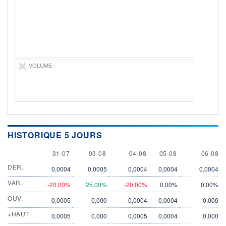
LIMITE À LA
LIMITE À LA
BAISSE
HAUSSE
0,0000
0,0000
RENDEMENT
PER ESTIMÉ
ESTIMÉ 2026
2026
-
-
DERNIER
VOLUME
ÉCHANGE
06.08.26 / 21:01:44
ÉLIGIBILITÉ
Non éligible
Boursobank
+ PORTEFEUILLE
+ LISTE
HISTORIQUE 5 JOURS
31 JULY
3 AUGUST
4 AUGUST
5 AUGUST
6 AUGU
31-07
03-08
04-08
05-08
06-08
DER.
0,0004
0,0005
0,0004
0,0004
0,0004
VAR.
-20,00%
+25,00%
-20,00%
0,00%
0,00%
OUV.
0,0005
0,000
0,0004
0,0004
0,000
+HAUT
0,0005
0,000
0,0005
0,0004
0,000