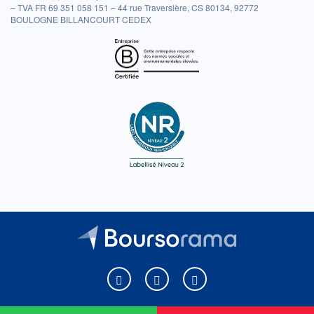
– TVA FR 69 351 058 151 – 44 rue Traversière, CS 80134, 92772
BOULOGNE BILLANCOURT CEDEX
Boursorama sur Facebook
Boursorama sur X
Boursorama sur Youtu