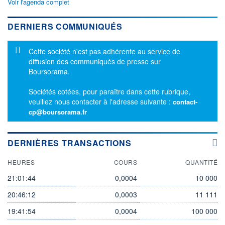
Voir l'agenda complet
DERNIERS COMMUNIQUÉS
Message d'information
Cette société n'est pas adhérente au service de
diffusion des communiqués de presse sur
Boursorama.
Sociétés cotées, pour paraître dans cette rubrique,
veuillez nous contacter à l'adresse suivante :
contact-
cp@boursorama.fr
DERNIÈRES TRANSACTIONS
HEURES
COURS
QUANTITÉ
21:01:44
0,0004
10 000
20:46:12
0,0003
11 111
19:41:54
0,0004
100 000