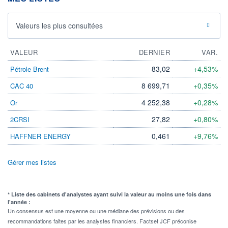
Valeurs les plus consultées
VALEUR
DERNIER
VAR.
83,02
+4,53%
Pétrole Brent
8 699,71
+0,35%
CAC 40
4 252,38
+0,28%
Or
27,82
+0,80%
2CRSI
0,461
+9,76%
HAFFNER ENERGY
Gérer mes listes
* Liste des cabinets d'analystes ayant suivi la valeur au moins une fois dans
l'année :
Un consensus est une moyenne ou une médiane des prévisions ou des
recommandations faites par les analystes financiers. Factset JCF préconise