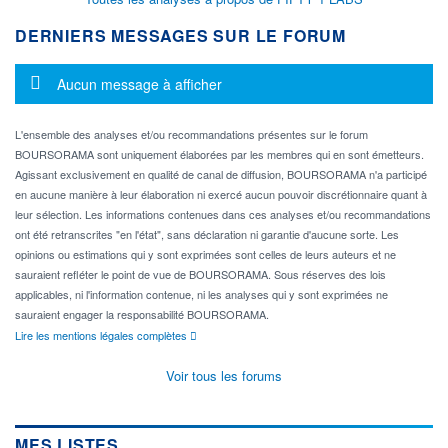
DERNIERS MESSAGES SUR LE FORUM
Message d'information
Aucun message à afficher
L'ensemble des analyses et/ou recommandations présentes sur le forum
BOURSORAMA sont uniquement élaborées par les membres qui en sont émetteurs.
Agissant exclusivement en qualité de canal de diffusion, BOURSORAMA n'a participé
en aucune manière à leur élaboration ni exercé aucun pouvoir discrétionnaire quant à
leur sélection. Les informations contenues dans ces analyses et/ou recommandations
ont été retranscrites "en l'état", sans déclaration ni garantie d'aucune sorte. Les
opinions ou estimations qui y sont exprimées sont celles de leurs auteurs et ne
sauraient refléter le point de vue de BOURSORAMA. Sous réserves des lois
applicables, ni l'information contenue, ni les analyses qui y sont exprimées ne
sauraient engager la responsabilité BOURSORAMA.
Lire les mentions légales complètes
Voir tous les forums
MES LISTES