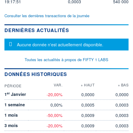
19:17:51
0,0003
540 000
Consulter les dernières transactions de la journée
DERNIÈRES ACTUALITÉS
Message d'information
Aucune donnée n'est actuellement disponible.
Toutes les actualités à propos de FIFTY 1 LABS
DONNÉES HISTORIQUES
VAR.
+ HAUT
+ BAS
PÉRIODE
er
1
Janvier
-20,00%
0,0000
0,0000
1 semaine
0,00%
0,0005
0,0003
1 mois
-50,00%
0,0009
0,0003
3 mois
-20,00%
0,0009
0,0003