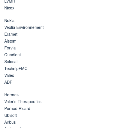
LVMH
Nicox
Nokia
Veolia Environnement
Eramet
Alstom
Forvia
Quadient
Solocal
TechnipFMC
Valeo
ADP
Hermes
Valerio Therapeutics
Pernod Ricard
Ubisoft
Airbus