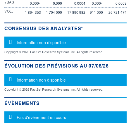
+BAS
0,0004
0,000
0,0004
0,0004
0,0003
VOL.
1 864 353
1 704 000
17 890 982
911 000
26 721 474
CONSENSUS DES ANALYSTES*
Message d'information
Information non disponible
Copyright © 2026 FactSet Research Systems Inc. All rights reserved.
ÉVOLUTION DES PRÉVISIONS AU 07/08/26
Message d'information
Information non disponible
Copyright © 2026 FactSet Research Systems Inc. All rights reserved.
ÉVÈNEMENTS
Message d'information
Pas d'évènement en cours