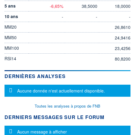
5 ans
-6,65%
38,5000
18,0000
10 ans
-
-
-
MM20
26,8610
MM50
24,9416
MM100
23,4256
RSI14
80,8200
DERNIÈRES ANALYSES
Message d'information
Aucune donnée n'est actuellement disponible.
Toutes les analyses à propos de FNB
DERNIERS MESSAGES SUR LE FORUM
Message d'information
Aucun message à afficher