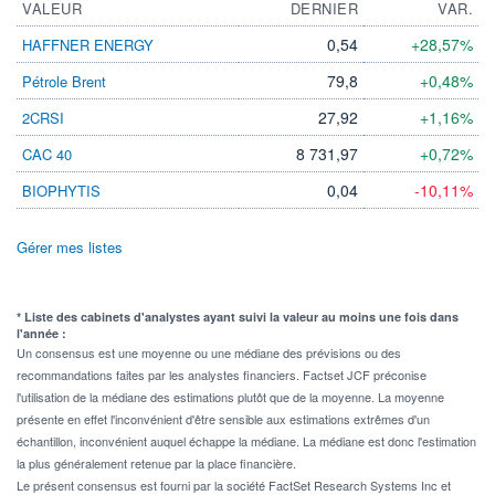
VALEUR
DERNIER
VAR.
0,54
+28,57%
HAFFNER ENERGY
79,8
+0,48%
Pétrole Brent
27,92
+1,16%
2CRSI
8 731,97
+0,72%
CAC 40
0,04
-10,11%
BIOPHYTIS
Gérer mes listes
* Liste des cabinets d'analystes ayant suivi la valeur au moins une fois dans
l'année :
Un consensus est une moyenne ou une médiane des prévisions ou des
recommandations faites par les analystes financiers. Factset JCF préconise
l'utilisation de la médiane des estimations plutôt que de la moyenne. La moyenne
présente en effet l'inconvénient d'être sensible aux estimations extrêmes d'un
échantillon, inconvénient auquel échappe la médiane. La médiane est donc l'estimation
la plus généralement retenue par la place financière.
Le présent consensus est fourni par la société FactSet Research Systems Inc et