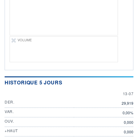
ÉLIGIBILITÉ
Non éligible
Boursobank
+ PORTEFEUILLE
+ LISTE
VOLUME
HISTORIQUE 5 JOURS
13 JULY
13-07
DER.
29,919
VAR.
0,00%
OUV.
0,000
+HAUT
0,000