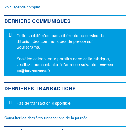
Voir l'agenda complet
DERNIERS COMMUNIQUÉS
Message d'information
Cette société n'est pas adhérente au service de
diffusion des communiqués de presse sur
Boursorama.
Sociétés cotées, pour paraître dans cette rubrique,
veuillez nous contacter à l'adresse suivante :
contact-
cp@boursorama.fr
DERNIÈRES TRANSACTIONS
Message d'information
Pas de transaction disponible
Consulter les dernières transactions de la journée