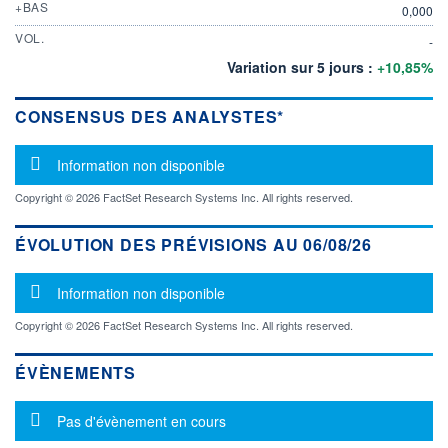
+BAS
0,000
VOL.
-
Variation sur 5 jours :
+10,85%
CONSENSUS DES ANALYSTES*
Message d'information
Information non disponible
Copyright © 2026 FactSet Research Systems Inc. All rights reserved.
ÉVOLUTION DES PRÉVISIONS AU 06/08/26
Message d'information
Information non disponible
Copyright © 2026 FactSet Research Systems Inc. All rights reserved.
ÉVÈNEMENTS
Message d'information
Pas d'évènement en cours