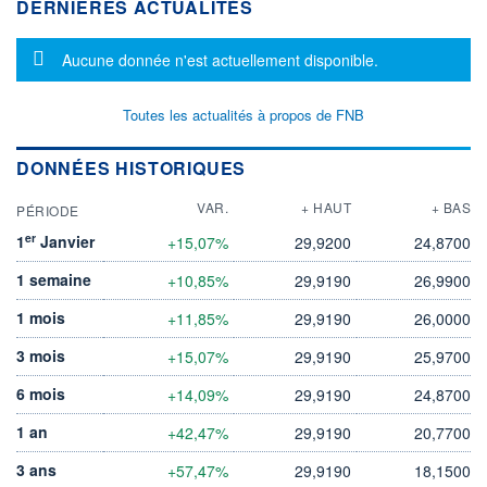
DERNIÈRES ACTUALITÉS
Message d'information
Aucune donnée n'est actuellement disponible.
Toutes les actualités à propos de FNB
DONNÉES HISTORIQUES
VAR.
+ HAUT
+ BAS
PÉRIODE
er
1
Janvier
+15,07%
29,9200
24,8700
1 semaine
+10,85%
29,9190
26,9900
1 mois
+11,85%
29,9190
26,0000
3 mois
+15,07%
29,9190
25,9700
6 mois
+14,09%
29,9190
24,8700
1 an
+42,47%
29,9190
20,7700
3 ans
+57,47%
29,9190
18,1500