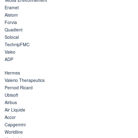
Eramet
Alstom
Forvia
Quadient
Solocal
TechnipFMC
Valeo
ADP
Hermes
Valerio Therapeutics
Pernod Ricard
Ubisoft
Airbus
Air Liquide
Accor
Capgemini
Worldline