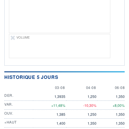
DERNIER
ÉCHANGE
06.08.26 / 21:21:17
ÉLIGIBILITÉ
Non éligible
Boursobank
VOLUME
+ PORTEFEUILLE
+ LISTE
HISTORIQUE 5 JOURS
3 AUGUST
4 AUGUST
6 AUGU
03-08
04-08
06-08
DER.
1,3935
1,250
1,350
VAR.
+11,48%
-10,30%
+8,00%
OUV.
1,385
1,250
1,350
+HAUT
1,400
1,350
1,350