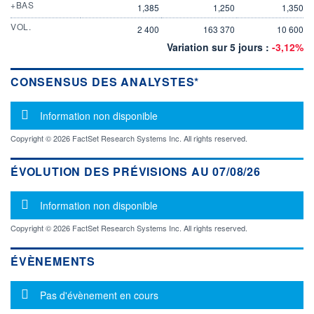
+BAS
1,385
1,250
1,350
VOL.
2 400
163 370
10 600
Variation sur 5 jours :
-3,12%
CONSENSUS DES ANALYSTES*
Message d'information
Information non disponible
Copyright © 2026 FactSet Research Systems Inc. All rights reserved.
ÉVOLUTION DES PRÉVISIONS AU 07/08/26
Message d'information
Information non disponible
Copyright © 2026 FactSet Research Systems Inc. All rights reserved.
ÉVÈNEMENTS
Message d'information
Pas d'évènement en cours