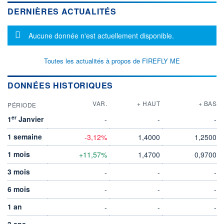
DERNIÈRES ACTUALITÉS
Message d'information
Aucune donnée n'est actuellement disponible.
Toutes les actualités à propos de FIREFLY ME
DONNÉES HISTORIQUES
VAR.
+ HAUT
+ BAS
PÉRIODE
er
1
Janvier
-
-
-
1 semaine
-3,12%
1,4000
1,2500
1 mois
+11,57%
1,4700
0,9700
3 mois
-
-
-
6 mois
-
-
-
1 an
-
-
-
3 ans