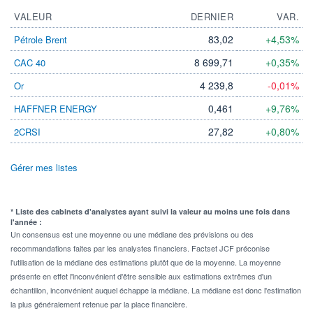
VALEUR
DERNIER
VAR.
83,02
+4,53%
Pétrole Brent
8 699,71
+0,35%
CAC 40
4 239,8
-0,01%
Or
0,461
+9,76%
HAFFNER ENERGY
27,82
+0,80%
2CRSI
Gérer mes listes
* Liste des cabinets d'analystes ayant suivi la valeur au moins une fois dans
l'année :
Un consensus est une moyenne ou une médiane des prévisions ou des
recommandations faites par les analystes financiers. Factset JCF préconise
l'utilisation de la médiane des estimations plutôt que de la moyenne. La moyenne
présente en effet l'inconvénient d'être sensible aux estimations extrêmes d'un
échantillon, inconvénient auquel échappe la médiane. La médiane est donc l'estimation
la plus généralement retenue par la place financière.