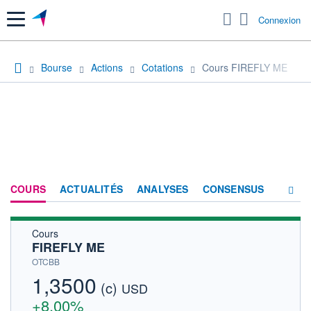
Menu
Connexion
Bourse
Actions
Cotations
Cours FIREFLY ME
COURS
ACTUALITÉS
ANALYSES
CONSENSUS
Cours
SOCIÉTÉ
FIREFLY ME
HISTORIQUE
OTCBB
1,3500
(c)
ACTIONNAIRES
USD
+8,00%