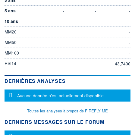
-
-
-
5 ans
-
-
-
10 ans
-
-
-
MM20
-
MM50
-
MM100
-
RSI14
43,7400
DERNIÈRES ANALYSES
Message d'information
Aucune donnée n'est actuellement disponible.
Toutes les analyses à propos de FIREFLY ME
DERNIERS MESSAGES SUR LE FORUM