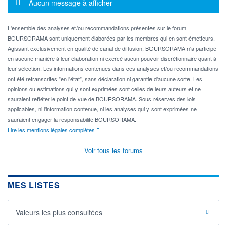
Message d'information
Aucun message à afficher
L'ensemble des analyses et/ou recommandations présentes sur le forum
BOURSORAMA sont uniquement élaborées par les membres qui en sont émetteurs.
Agissant exclusivement en qualité de canal de diffusion, BOURSORAMA n'a participé
en aucune manière à leur élaboration ni exercé aucun pouvoir discrétionnaire quant à
leur sélection. Les informations contenues dans ces analyses et/ou recommandations
ont été retranscrites "en l'état", sans déclaration ni garantie d'aucune sorte. Les
opinions ou estimations qui y sont exprimées sont celles de leurs auteurs et ne
sauraient refléter le point de vue de BOURSORAMA. Sous réserves des lois
applicables, ni l'information contenue, ni les analyses qui y sont exprimées ne
sauraient engager la responsabilité BOURSORAMA.
Lire les mentions légales complètes
Voir tous les forums
MES LISTES
Valeurs les plus consultées