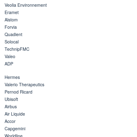
Veolia Environnement
Eramet
Alstom
Forvia
Quadient
Solocal
TechnipFMC
Valeo
ADP
Hermes
Valerio Therapeutics
Pernod Ricard
Ubisoft
Airbus
Air Liquide
Accor
Capgemini
Worldline