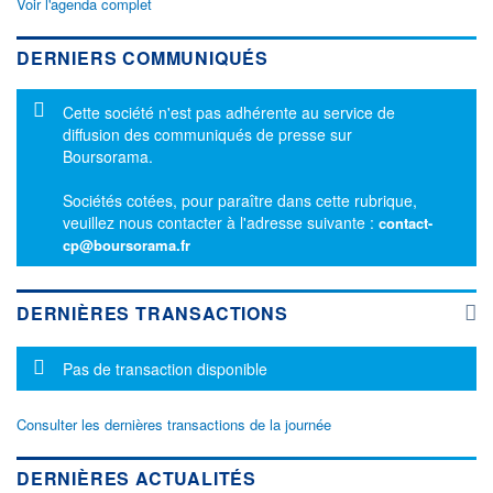
Voir l'agenda complet
DERNIERS COMMUNIQUÉS
Message d'information
Cette société n'est pas adhérente au service de
diffusion des communiqués de presse sur
Boursorama.
Sociétés cotées, pour paraître dans cette rubrique,
veuillez nous contacter à l'adresse suivante :
contact-
cp@boursorama.fr
DERNIÈRES TRANSACTIONS
Message d'information
Pas de transaction disponible
Consulter les dernières transactions de la journée
DERNIÈRES ACTUALITÉS