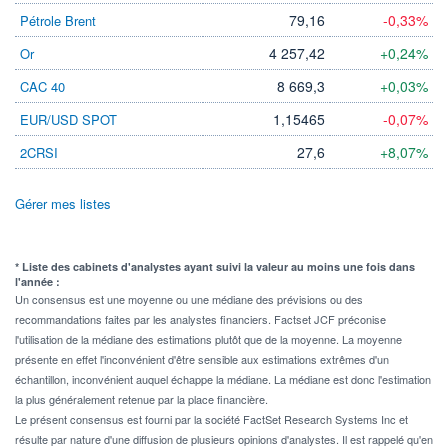
79,16
-0,33%
Pétrole Brent
4 257,42
+0,24%
Or
8 669,3
+0,03%
CAC 40
1,15465
-0,07%
EUR/USD SPOT
27,6
+8,07%
2CRSI
Gérer mes listes
* Liste des cabinets d'analystes ayant suivi la valeur au moins une fois dans
l'année :
Un consensus est une moyenne ou une médiane des prévisions ou des
recommandations faites par les analystes financiers. Factset JCF préconise
l'utilisation de la médiane des estimations plutôt que de la moyenne. La moyenne
présente en effet l'inconvénient d'être sensible aux estimations extrêmes d'un
échantillon, inconvénient auquel échappe la médiane. La médiane est donc l'estimation
la plus généralement retenue par la place financière.
Le présent consensus est fourni par la société FactSet Research Systems Inc et
résulte par nature d'une diffusion de plusieurs opinions d'analystes. Il est rappelé qu'en