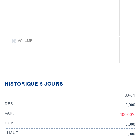
ÉLIGIBILITÉ
Non éligible
Boursobank
+ PORTEFEUILLE
+ LISTE
VOLUME
HISTORIQUE 5 JOURS
30 JAN
30-01
DER.
0,000
VAR.
-100,00%
OUV.
0,000
+HAUT
0,000