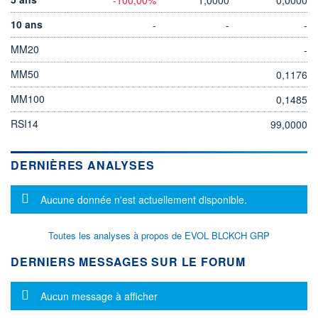
10 ans
-
-
-
MM20
-
MM50
0,1176
MM100
0,1485
RSI14
99,0000
DERNIÈRES ANALYSES
Message d'information
Aucune donnée n'est actuellement disponible.
Toutes les analyses à propos de EVOL BLCKCH GRP
DERNIERS MESSAGES SUR LE FORUM
Message d'information
Aucun message à afficher