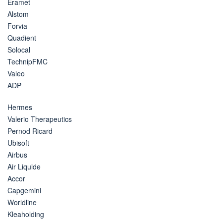
Eramet
Alstom
Forvia
Quadient
Solocal
TechnipFMC
Valeo
ADP
Hermes
Valerio Therapeutics
Pernod Ricard
Ubisoft
Airbus
Air Liquide
Accor
Capgemini
Worldline
Kleaholding