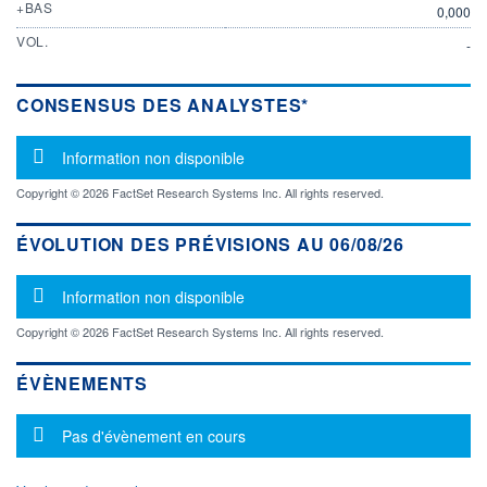
+BAS
0,000
VOL.
-
CONSENSUS DES ANALYSTES*
Message d'information
Information non disponible
Copyright © 2026 FactSet Research Systems Inc. All rights reserved.
ÉVOLUTION DES PRÉVISIONS AU 06/08/26
Message d'information
Information non disponible
Copyright © 2026 FactSet Research Systems Inc. All rights reserved.
ÉVÈNEMENTS
Message d'information
Pas d'évènement en cours