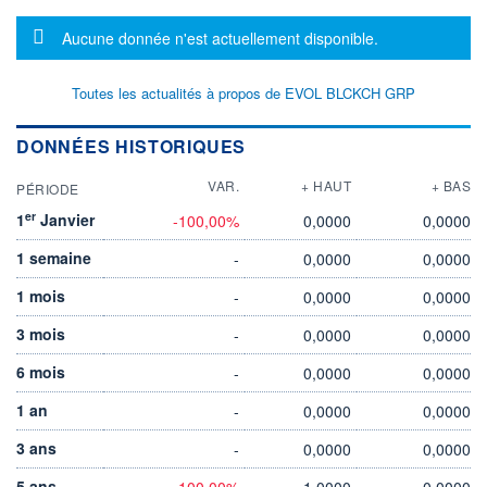
Message d'information
Aucune donnée n'est actuellement disponible.
Toutes les actualités à propos de EVOL BLCKCH GRP
DONNÉES HISTORIQUES
VAR.
+ HAUT
+ BAS
PÉRIODE
er
1
Janvier
-100,00%
0,0000
0,0000
1 semaine
-
0,0000
0,0000
1 mois
-
0,0000
0,0000
3 mois
-
0,0000
0,0000
6 mois
-
0,0000
0,0000
1 an
-
0,0000
0,0000
3 ans
-
0,0000
0,0000
5 ans
-100,00%
1,0000
0,0000